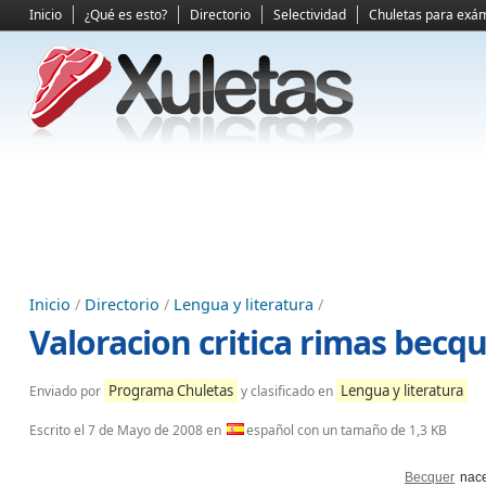
Inicio
¿Qué es esto?
Directorio
Selectividad
Chuletas para exá
Inicio
/
Directorio
/
Lengua y literatura
/
Valoracion critica rimas becq
Programa Chuletas
Lengua y literatura
Enviado por
y clasificado en
Escrito el
7 de Mayo de 2008
en
español con un tamaño de 1,3 KB
Becquer
nace