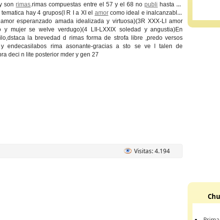
y son
rimas
.rimas compuestas entre el 57 y el 68 no
publi
hasta su
tematica hay 4 grupos(I R I a XI el
amor
como ideal e inalcanzable)
 amor esperanzado amada idealizada y virtuosa)(3R XXX-LI amor
 y mujer se welve verdugo)(4 LII-LXXIX soledad y angustia)En
ilo,dstaca la brevedad d rimas forma de strofa libre ,predo versos
 y endecasilabos rima asonante-gracias a sto se ve l talen de
ra deci n lite posterior mder y gen 27
Visitas: 4.194
Chu
Prima