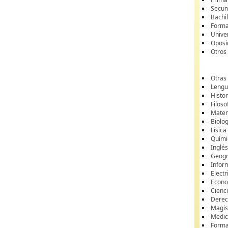
Secun
Bachil
Forma
Unive
Oposi
Otros
Otras
Lengua
Histor
Filoso
Matem
Biolo
Física
Quími
Inglé
Geogr
Infor
Electr
Econ
Cienci
Dere
Magis
Medic
Forma