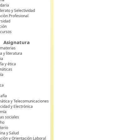
daria
lerato y Selectividad
ción Profesional
rsidad
ción
 cursos
Asignatura
 materias
 y literatura
ia
fía y ética
áticas
gía
ca
s
afía
mática y Telecomunicaciones
icidad y Electrónica
omía
as sociales
cho
terio
ina y Salud
ción y Orientación Laboral