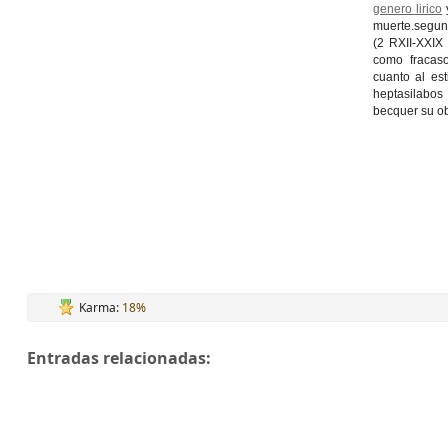
genero lirico
muerte.segun 
(2 RXII-XXIX
como fracaso
cuanto al est
heptasilabos
becquer su ob
Karma:
18%
Entradas relacionadas: