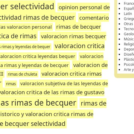
er selectividad
Franc
opinion personal de
Españ
Latín
ectividad rimas de becquer
comentario
Grieg
Otras
rimas de becquer
das valoracion personal
Tecnol
tica de rimas
Geolo
valoracion rimas becquer
Músic
valoracion critica
Religi
as rimas y leyendas de bequer
Depor
Diseñ
valoracion critica leyendas bequer
valoracion
Plásti
valoracion de
ica rimas y leyendas de becquer
Psicol
Arte 
valoracion critica rimas
II
rimas de chuleta
r
valoracion subjetiva de las leyendas de
rimas
valoracion critica de las rimas de gustavo
 las rimas de becquer
rimas de
istorico y valoracion critica rimas de
e becquer selectividad