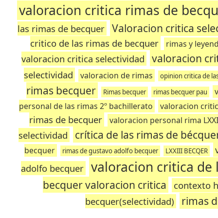
valoracion critica rimas de becqu
Valoracion critica sel
las rimas de becquer
critico de las rimas de becquer
rimas y leyen
valoracion cri
valoracion critica selectividad
selectividad
valoracion de rimas
opinion critica de l
rimas becquer
Rimas becquer
rimas becquer pau
personal de las rimas 2º bachillerato
valoracion crit
rimas de becquer
valoracion personal rima LXXI
crítica de las rimas de bécque
selectividad
becquer
rimas de gustavo adolfo becquer
LXXIII BECQER
valoracion critica de
adolfo becquer
becquer valoracion critica
contexto h
rimas d
becquer(selectividad)