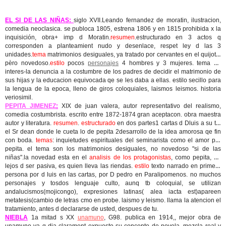
EL SI DE LAS NIÑAS:
siglo XVII.Leando fernandez de moratin, ilustracion,
comedia neoclasica. se publoca 1805, estrena 1806 y en 1815 prohibida x la
inquisición, obra+ imp d Moratin.
resumen
.estructurado en 3 actos q
corresponden a planteamient nudo y desenlace, respet ley d las 3
unidades.
tema
matrimonios desiguales, ya tratado por cervantes en el quijote,
pèro novedoso.
estilo
pocos
personajes
4 hombres y 3 mujeres. tema de
interes-la denuncia a la costumbre de los padres de decidir el matrimonio de
sus hijas y la educacion equivocada qe se les daba a ellas. estilo secillo para
la lengua de la epoca, lleno de giros coloquiales, laismos leismos. historia
veriosimil.
PEPITA JIMENEZ
:
XIX de juan valera, autor representativo del realismo,
comedia costumbrista. escrito entre 1872-1874 gran aceptacon. obra maestra
autor y literatura.
resumen
.
estructurado
en dos partes1 cartas d Dluis a su tio
el Sr dean donde le cueta lo de pepita 2desarrollo de la idea amorosa qe fin
con boda.
temas
: inquietudes espirituales del seminarista como el amor por
pepita. el tema son los matrimonios desiguales, no novedoso "si de las
niñas".la novedad esta en el
analisis de los protagonistas
, como pepita, qe
lejos d ser pasiva, es quien lleva las riendas.
estilo
texto narrado en primera
persona por d luis en las cartas, por D pedro en Paralipomenos. no muchos
personajes y tosdos lenguaje culto, aunq tb coloquial, se utilizan
andalucismos(mojicongo), expresiones latinas( alea iacta est)apareen
metatesis(cambio de letras cmo en probe. laismo y leismo. llama la atencion el
tratamiento, antes d declararse de usted, despues de tu.
NIEBLA
1a mitad s XX
unamuno
, G98. publica en 1914,, mejor obra de