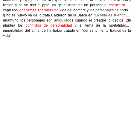
unamuno ya q dja clarament expuesto su concepto de novela. mezcla real y
ficcion y se ve dsd el ppio, ya qe el autor es un personaje.
estructura
en
capitulos,
dos temas 1paralelismo
vida del hombre y los personajes de ficción,
q no es nuevo ya qe lo trata Calderon de la Barca en "
La vida es sueño
". en
unamuno los personajes son aniquilados cuando el creador lo decide.
2
tb
plantea los
conflictos de personalidad
y el tema de la mortalidad o
inmortalidad del alma, qe ha habia tratado en "del sentimiento tragico de la
vida"