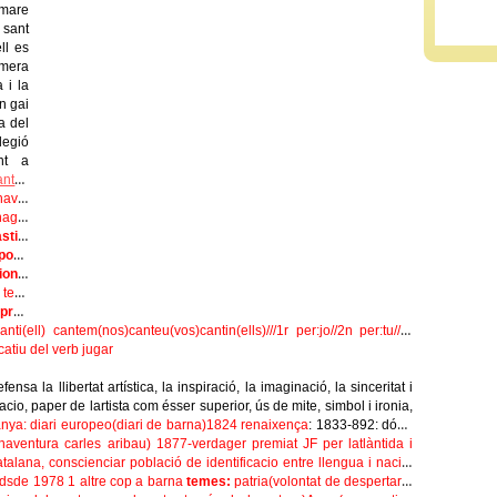
 mare
 sant
ll es
imera
 i la
en gai
a del
legió
ent a
ntat
,
 havia
haguí
stic
:
ost
:
ional
temi
s
pret.
canti(ell) cantem(nos)canteu(vos)cantin(ells
)///
1r per:jo//2n per:tu//3r
icatiu del verb jugar
nsa la llibertat artística, la inspiració, la imaginació, la sinceritat i
reacio, paper de lartista com ésser superior, ús de mite, simbol i ironia,
espanya: diari europeo(diari de barna)1824
renaixença
: 1833-892: dóna
onaventura carles aribau) 1877-verdager premiat JF per latlàntida i
talana, conscienciar població de identificacio entre llengua i nació.
 i dsde 1978 1 altre cop a barna
temes:
patria(volontat de despertar 1