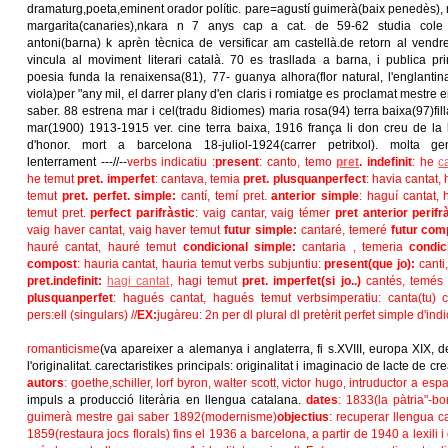
dramaturg,poeta,eminent orador polític. pare=agustí guimerà(baix penedès),
margarita(canaries),nkara n 7 anys cap a cat. de 59-62 studia cole
antoni(barna) k aprèn tècnica de versificar am castellà.de retorn al vendre
vincula al moviment literari català. 70 es trasllada a barna, i publica pr
poesia funda la renaixensa(81), 77- guanya alhora(flor natural, l'englantina
viola)per "any mil, el darrer plany d'en claris i romiatge es proclamat mestre 
saber. 88 estrena mar i cel(tradu 8idiomes) maria rosa(94) terra baixa(97)fill
mar(1900) 1913-1915 ver. cine terra baixa, 1916 frança li don creu de la 
d'honor. mort a barcelona 18-juliol-1924(carrer petritxol). molta g
lenterrament ---//--
verbs indicatiu :
present
: canto, temo
pret
. indefinit
: he
ca
he temut
pret. imperfet
: cantava, temia
pret. plusquanperfect
: havia cantat,
temut
pret. perfet. simple:
cantí, temí pret.
anterior simple
: haguí cantat, 
temut pret.
perfect parifràstic
: vaig cantar, vaig témer
pret anterior perifrà
vaig haver cantat, vaig haver temut
futur simple:
cantaré, temeré
futur comp
hauré cantat, hauré temut
condicional simple:
cantaria , temeria
condic
compost
: hauria cantat, hauria temut
verbs subjuntiu
:
present(que jo):
canti, 
pret.
indefinit:
hagi cantat
, hagi temut
pret. imperfet(si jo..)
cantés, temé
plusquanperfet
: hagués cantat, hagués temut
verbs
imperatiu:
canta(tu) 
pers:ell (singulars) //
EX:
jugàreu: 2n per dl plural dl pretèrit perfet simple d'ind
romanticisme
(va apareixer a alemanya i anglaterra, fi s.XVIII, europa XIX, defe
l'originalitat. carectaristikes principals: originalitat i imaginacio de lacte de c
autors
: goethe,schiller, lorf byron, walter scott, victor hugo, intruductor a 
impuls a producció literària en llengua catalana.
dates
: 1833(la pàtria"-b
guimerà mestre gai saber 1892(modernisme)
objectius
: recuperar llengua ca
1859(restaura jocs florals) fins el 1936 a barcelona, a partir de 1940 a lexili