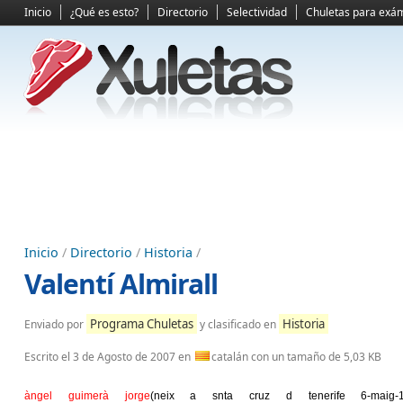
Inicio
¿Qué es esto?
Directorio
Selectividad
Chuletas para exá
Inicio
/
Directorio
/
Historia
/
Valentí Almirall
Programa Chuletas
Historia
Enviado por
y clasificado en
Escrito el
3 de Agosto de 2007
en
catalán con un tamaño de 5,03 KB
àngel guimerà jorge
(neix a snta cruz d tenerife 6-maig-1