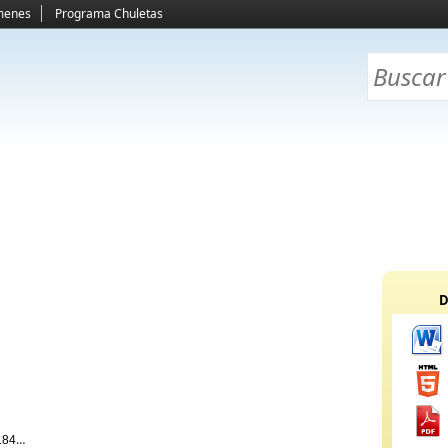
menes
Programa Chuletas
D
845,