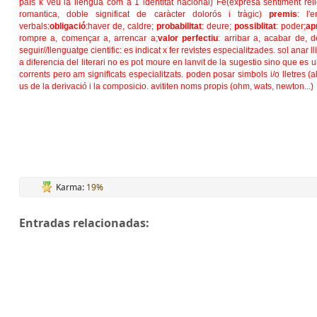
país k veu la llengua com a 1 identitat nacional) Fe(expresa sentiment re
romantica, doble significat de caràcter dolorós i tràgic)
premis
: l'
verbals:
obligació
:haver de, caldre;
probabilitat
: deure;
possiblitat
: poder;
ap
rompre a, començar a, arrencar a;
valor perfectiu
: arribar a, acabar de, d
seguir//
llenguatge cientific:
es indicat x fer revistes especialitzades. sol anar ll
a diferencia del literari no es pot moure en lanvit de la sugestio sino que es
corrents pero am significats especialitzats. poden posar simbols i/o lletres (al
us de la derivació i la composicio. avititen noms propis (ohm, wats, newton...)
Karma:
19%
Entradas relacionadas: