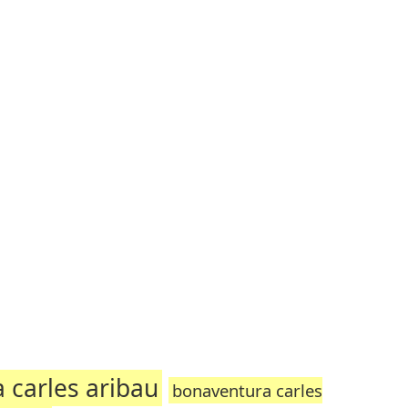
 carles aribau
bonaventura carles