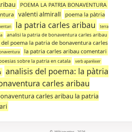
Aribau
POEMA LA PATRIA BONAVENTURA
valenti almirall
entura
poema la pàtria
la patria carles aribau
mentari
terra
analisi la patria de bonaventura carles aribau
ia
del poema la patria de bonaventura carles
la patria carles aribau comentari
bonaventura
poesias sobre la patria en catala
verb aparéixer
analisis del poema: la pàtria
u
bonaventura carles aribau
onaventura carles aribau la patria
ari
©
Wikiapuntes
, 2026