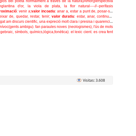
ligios del poeta normalment a través de la natura)Amor(perspectiva
englantina d'or, la viola de plata, la flor natural----//--
perífasis
roximació
: venir a;
valor incoatiu
: anar a, estar a punt de, posar-se,
eixar de, quedar, restar, tenir;
valor duratiu
: estar, anar, continuar,
igat am discurs cientific, una expreció molt clara i presisa i quarencia.
 unívoc(gents ambigu). fan paraules noves (neologismes), l'ús de mots
gebraic, símbols, químics,lògica,fonètica). el lexic cient. es crea fent
Visitas: 3.608