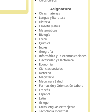
Otros cursos
Asignatura
Otras materias
Lengua y literatura
Historia
Filosofía y ética
Matemáticas
Biología
Física
Química
Inglés
Geografía
Informática y Telecomunicaciones
Electricidad y Electrónica
Economía
Ciencias sociales
Derecho
Magisterio
Medicina y Salud
Formación y Orientación Laboral
Francés
Español
Latín
Griego
Otras lenguas extranjeras
Tecnología Industrial