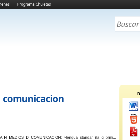
menes
Programa Chuletas
D
 d comunicacion
A N MEDIOS D COMUNICACION
: >lengua standar (la q prmite