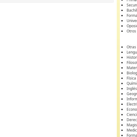
Secun
Bachil
Forma
Unive
Oposi
Otros
Otras
Lengua
Histor
Filoso
Matem
Biolo
Física
Quími
Inglé
Geogr
Infor
Electr
Econ
Cienci
Dere
Magis
Medic
Forma