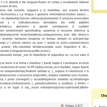
 2 s ls ablants d sta lengua)>frases sn cortas y vocabulario mpleao
ension dl sms.
sions mal sonants, vulgares y ls muletillas .son scasos termns
 tecnicismos.1.-
La lengua n generos informativos
:modelo basico la
:
-
la objetividad funcion referncial;predominio d oracions enunciativs
n y n indicativo;lexico denotativo (se evitn adjetivs
superlativs,y xpresions q aportn conotacions d cualkier
vacion predominant specificativa; ausencia d recursos retoricos q
terpretaciondl lector(metaforas,comparaciones..)uso stilo direct
.-
n
s recients narracion progresa cn formas verbals cn pret.perf.(pp
omp) y l presnt istorico xa acer + actual la acion
.-
claridad:inicios
 aclarar info
.-
variedad tematica:acepta usos linguistics d otras
cionals d lengua(ciencia,politic,econo.)
 descuido formal:_uso dl imperfecto dl subjuntivo en -ra con valor d
ej:al cierre d la bolsa s mantuvo 1 fuerte bajda q s produjera al inicio
condicional dl rumor:"el PP habria iniciao ya ls tramites, segun fuents
on independient(ej:finalmnt señalar q...)._ruptura d coherencia n ls
 d preposicions y locucions prepositivs, empleo indebido (uso d prepo.
e(q s pued conseguir) y accesible(person amable) ej:climatologia
retizar,confusionismo..)._pseudocultismos q sustituyn a trmins +
cara a en lugar d xa)._voces extranjers(sponsor-patrcinadr;affaire-
Chu
Visitas: 2.917
Prima