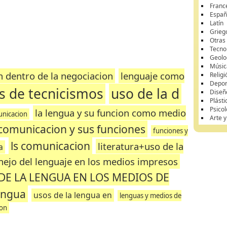
Franc
Españ
Latín
Grieg
Otras
Tecnol
Geolo
Músic
n dentro de la negociacion
lenguaje como
Religi
Depor
s de tecnicismos
uso de la d
Diseñ
Plásti
Psicol
la lengua y su funcion como medio
unicacion
Arte 
comunicacion y sus funciones
funciones y
ls comunicacion
literatura+uso de la
a
nejo del lenguaje en los medios impresos
DE LA LENGUA EN LOS MEDIOS DE
lengua
usos de la lengua en
lenguas y medios de
ion