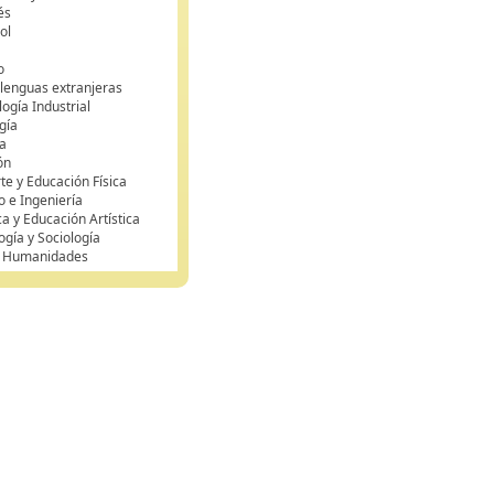
és
ol
o
 lenguas extranjeras
ogía Industrial
gía
a
ón
te y Educación Física
o e Ingeniería
ca y Educación Artística
ogía y Sociología
y Humanidades