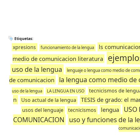
Etiquetas:
ls comunicacio
xpresions
funcionamiento de la lengua
ejemplo
medio de comunicacion literatura
uso de la lengua
lenguaje o lengua como medio de com
la lengua como medio de 
de comunicacion
tecnicismos de lengu
uso de la lengua
LA LENGUA EN USO
n
TESIS de grado: el ma
Uso actual de la lengua
USO 
lengua
usos del lenguaje
tecnicismos
COMUNICACION
uso y funciones de la 
comunicac