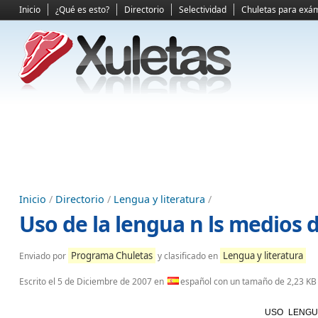
Inicio
¿Qué es esto?
Directorio
Selectividad
Chuletas para exá
Inicio
/
Directorio
/
Lengua y literatura
/
Uso de la lengua n ls medios
Programa Chuletas
Lengua y literatura
Enviado por
y clasificado en
Escrito el
5 de Diciembre de 2007
en
español con un tamaño de 2,23 KB
USO LENGU