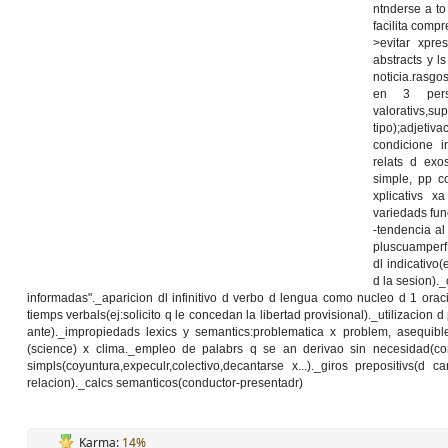
ntnderse a to
facilita compr
>evitar xpre
abstracts y ls
noticia.rasgos
en 3 perso
valorativs,
tipo);adjeti
condicione in
relats d exo
simple, pp c
xplicativs xa
variedads fun
-tendencia al
pluscuamperf
dl indicativo(
d la sesion)._
informadas"._aparicion dl infinitivo d verbo d lengua como nucleo d 1 oraci
tiemps verbals(ej:solicito q le concedan la libertad provisional)._utilizacion
ante)._impropiedads lexics y semantics:problematica x problem, asequibl
(science) x clima._empleo de palabrs q se an derivao sin necesidad(conc
simpls(coyuntura,expeculr,colectivo,decantarse x...)._giros prepositivs(d 
relacion)._calcs semanticos(conductor-presentadr)
Karma:
14%