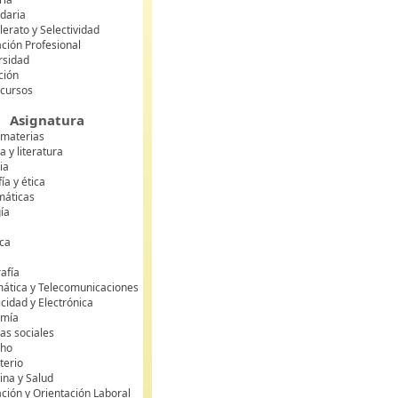
daria
lerato y Selectividad
ción Profesional
rsidad
ción
 cursos
Asignatura
 materias
 y literatura
ia
fía y ética
áticas
gía
ca
s
afía
mática y Telecomunicaciones
icidad y Electrónica
omía
as sociales
cho
terio
ina y Salud
ción y Orientación Laboral