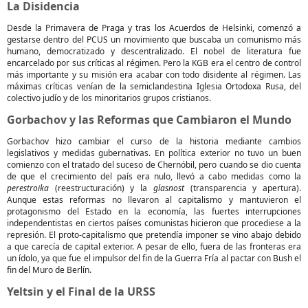
La Disidencia
Desde la Primavera de Praga y tras los Acuerdos de Helsinki, comenzó a
gestarse dentro del PCUS un movimiento que buscaba un comunismo más
humano, democratizado y descentralizado. El nobel de literatura fue
encarcelado por sus críticas al régimen. Pero la KGB era el centro de control
más importante y su misión era acabar con todo disidente al régimen. Las
máximas críticas venían de la semiclandestina Iglesia Ortodoxa Rusa, del
colectivo judío y de los minoritarios grupos cristianos.
Gorbachov y las Reformas que Cambiaron el Mundo
Gorbachov hizo cambiar el curso de la historia mediante cambios
legislativos y medidas gubernativas. En política exterior no tuvo un buen
comienzo con el tratado del suceso de Chernóbil, pero cuando se dio cuenta
de que el crecimiento del país era nulo, llevó a cabo medidas como la
perestroika
(reestructuración) y la
glasnost
(transparencia y apertura).
Aunque estas reformas no llevaron al capitalismo y mantuvieron el
protagonismo del Estado en la economía, las fuertes interrupciones
independentistas en ciertos países comunistas hicieron que procediese a la
represión. El proto-capitalismo que pretendía imponer se vino abajo debido
a que carecía de capital exterior. A pesar de ello, fuera de las fronteras era
un ídolo, ya que fue el impulsor del fin de la Guerra Fría al pactar con Bush el
fin del Muro de Berlín.
Yeltsin y el Final de la URSS