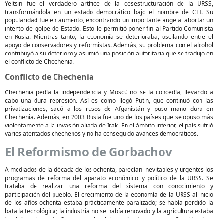
Yeltsin fue el verdadero artífice de la desestructuración de la URSS,
transformándola en un estado democrático bajo el nombre de CEI. Su
popularidad fue en aumento, encontrando un importante auge al abortar un
intento de golpe de Estado. Esto le permitió poner fin al Partido Comunista
en Rusia. Mientras tanto, la economía se deterioraba, oscilando entre el
apoyo de conservadores y reformistas. Además, su problema con el alcohol
contribuyó a su deterioro y asumió una posición autoritaria que se tradujo en
el conflicto de Chechenia.
Conflicto de Chechenia
Chechenia pedía la independencia y Moscú no se la concedía, llevando a
cabo una dura represión. Así es como llegó Putin, que continuó con las
privatizaciones, sacó a los rusos de Afganistán y puso mano dura en
Chechenia. Además, en 2003 Rusia fue uno de los países que se opuso más
violentamente a la invasión aliada de Irak. En el ámbito interior, el país sufrió
varios atentados chechenos y no ha conseguido avances democráticos.
El Reformismo de Gorbachov
A mediados de la década de los ochenta, parecían inevitables y urgentes los
programas de reforma del aparato económico y político de la URSS. Se
trataba de realizar una reforma del sistema con conocimiento y
participación del pueblo. El crecimiento de la economía de la URSS al inicio
de los años ochenta estaba prácticamente paralizado; se había perdido la
batalla tecnológica; la industria no se había renovado y la agricultura estaba