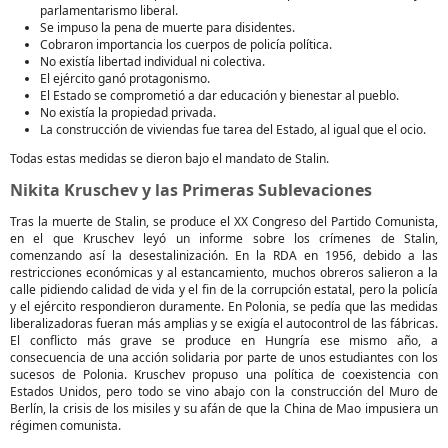
parlamentarismo liberal.
Se impuso la pena de muerte para disidentes.
Cobraron importancia los cuerpos de policía política.
No existía libertad individual ni colectiva.
El ejército ganó protagonismo.
El Estado se comprometió a dar educación y bienestar al pueblo.
No existía la propiedad privada.
La construcción de viviendas fue tarea del Estado, al igual que el ocio.
Todas estas medidas se dieron bajo el mandato de Stalin.
Nikita Kruschev y las Primeras Sublevaciones
Tras la muerte de Stalin, se produce el XX Congreso del Partido Comunista,
en el que Kruschev leyó un informe sobre los crímenes de Stalin,
comenzando así la desestalinización. En la RDA en 1956, debido a las
restricciones económicas y al estancamiento, muchos obreros salieron a la
calle pidiendo calidad de vida y el fin de la corrupción estatal, pero la policía
y el ejército respondieron duramente. En Polonia, se pedía que las medidas
liberalizadoras fueran más amplias y se exigía el autocontrol de las fábricas.
El conflicto más grave se produce en Hungría ese mismo año, a
consecuencia de una acción solidaria por parte de unos estudiantes con los
sucesos de Polonia. Kruschev propuso una política de coexistencia con
Estados Unidos, pero todo se vino abajo con la construcción del Muro de
Berlín, la crisis de los misiles y su afán de que la China de Mao impusiera un
régimen comunista.