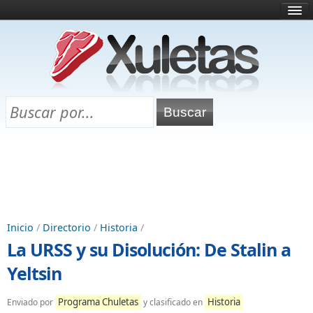
Inicio
¿Qué es esto?
Directorio
Selectividad
Chuletas para exámenes
Programa Chuletas
Inicio
/
Directorio
/
Historia
/
La URSS y su Disolución: De Stalin a
Yeltsin
Programa Chuletas
Historia
Enviado por
y clasificado en