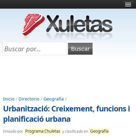
Inicio
¿Qué es esto?
Directorio
Selectividad
Chuletas para exámenes
Programa Chuletas
Inicio
/
Directorio
/
Geografía
/
Urbanització: Creixement, funcions i
planificació urbana
Programa Chuletas
Geografía
Enviado por
y clasificado en