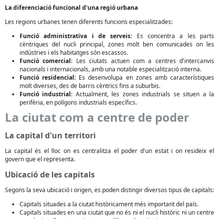
La diferenciació funcional d'una regió urbana
Les regions urbanes tenen diferents funcions especialitzades:
Funció administrativa i de serveis:
Es concentra a les parts
cèntriques del nucli principal, zones molt ben comunicades on les
indústries i els habitatges són escassos.
Funció comercial:
Les ciutats actuen com a centres d'intercanvis
nacionals i internacionals, amb una notable especialització interna.
Funció residencial:
Es desenvolupa en zones amb característiques
molt diverses, des de barris cèntrics fins a suburbis.
Funció industrial:
Actualment, les zones industrials se situen a la
perifèria, en polígons industrials específics.
La ciutat com a centre de poder
La capital d'un territori
La capital és el lloc on es centralitza el poder d'un estat i on resideix el
govern que el representa.
Ubicació de les capitals
Segons la seva ubicació i origen, es poden distingir diversos tipus de capitals:
Capitals situades a la ciutat històricament més important del país.
Capitals situades en una ciutat que no és ni el nucli històric ni un centre