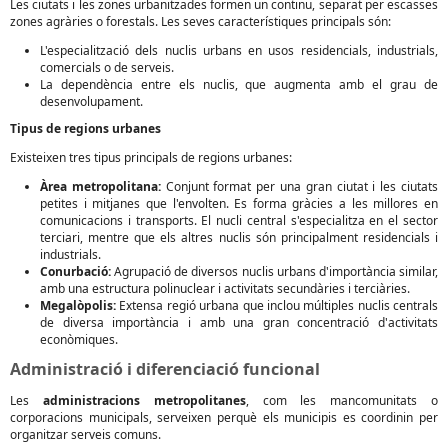
Les ciutats i les zones urbanitzades formen un continu, separat per escasses
zones agràries o forestals. Les seves característiques principals són:
L'especialització dels nuclis urbans en usos residencials, industrials,
comercials o de serveis.
La dependència entre els nuclis, que augmenta amb el grau de
desenvolupament.
Tipus de regions urbanes
Existeixen tres tipus principals de regions urbanes:
Àrea metropolitana:
Conjunt format per una gran ciutat i les ciutats
petites i mitjanes que l'envolten. Es forma gràcies a les millores en
comunicacions i transports. El nucli central s'especialitza en el sector
terciari, mentre que els altres nuclis són principalment residencials i
industrials.
Conurbació:
Agrupació de diversos nuclis urbans d'importància similar,
amb una estructura polinuclear i activitats secundàries i terciàries.
Megalòpolis:
Extensa regió urbana que inclou múltiples nuclis centrals
de diversa importància i amb una gran concentració d'activitats
econòmiques.
Administració i diferenciació funcional
Les
administracions metropolitanes
, com les mancomunitats o
corporacions municipals, serveixen perquè els municipis es coordinin per
organitzar serveis comuns.