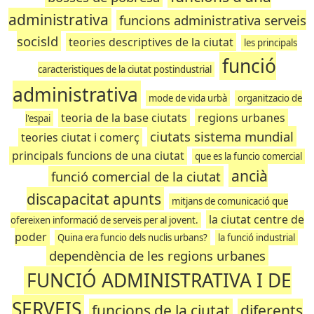
administrativa
funcions administrativa serveis
socisld
teories descriptives de la ciutat
les principals
funció
caracteristiques de la ciutat postindustrial
administrativa
mode de vida urbà
organitzacio de
teoria de la base ciutats
regions urbanes
l'espai
ciutats sistema mundial
teories ciutat i comerç
principals funcions de una ciutat
que es la funcio comercial
ancià
funció comercial de la ciutat
discapacitat apunts
mitjans de comunicació que
la ciutat centre de
ofereixen informació de serveis per al jovent.
poder
Quina era funcio dels nuclis urbans?
la funció industrial
dependència de les regions urbanes
FUNCIÓ ADMINISTRATIVA I DE
SERVEIS
funcions de la ciutat
diferents