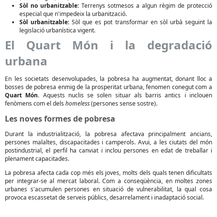
Sòl no urbanitzable:
Terrenys sotmesos a algun règim de protecció
especial que n'impedeix la urbanització.
Sòl urbanitzable:
Sòl que es pot transformar en sòl urbà seguint la
legislació urbanística vigent.
El Quart Món i la degradació
urbana
En les societats desenvolupades, la pobresa ha augmentat, donant lloc a
bosses de pobresa enmig de la prosperitat urbana, fenomen conegut com a
Quart Món
. Aquests nuclis se solen situar als barris antics i inclouen
fenòmens com el dels
homeless
(persones sense sostre).
Les noves formes de pobresa
Durant la industrialització, la pobresa afectava principalment ancians,
persones malaltes, discapacitades i camperols. Avui, a les ciutats del món
postindustrial, el perfil ha canviat i inclou persones en edat de treballar i
plenament capacitades.
La pobresa afecta cada cop més els joves, molts dels quals tenen dificultats
per integrar-se al mercat laboral. Com a conseqüència, en moltes zones
urbanes s'acumulen persones en situació de vulnerabilitat, la qual cosa
provoca escassetat de serveis públics, desarrelament i inadaptació social.