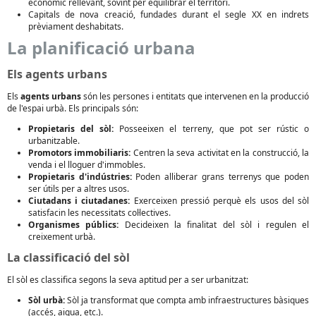
econòmic rellevant, sovint per equilibrar el territori.
Capitals de nova creació, fundades durant el segle XX en indrets
prèviament deshabitats.
La planificació urbana
Els agents urbans
Els
agents urbans
són les persones i entitats que intervenen en la producció
de l'espai urbà. Els principals són:
Propietaris del sòl:
Posseeixen el terreny, que pot ser rústic o
urbanitzable.
Promotors immobiliaris:
Centren la seva activitat en la construcció, la
venda i el lloguer d'immobles.
Propietaris d'indústries:
Poden alliberar grans terrenys que poden
ser útils per a altres usos.
Ciutadans i ciutadanes:
Exerceixen pressió perquè els usos del sòl
satisfacin les necessitats col·lectives.
Organismes públics:
Decideixen la finalitat del sòl i regulen el
creixement urbà.
La classificació del sòl
El sòl es classifica segons la seva aptitud per a ser urbanitzat:
Sòl urbà:
Sòl ja transformat que compta amb infraestructures bàsiques
(accés, aigua, etc.).