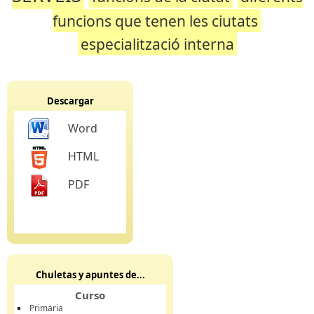
funcions que tenen les ciutats
especialització interna
Descargar
Word
HTML
PDF
Chuletas y apuntes de...
Curso
Primaria