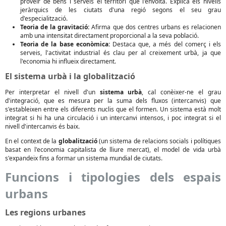
proveir de béns i serveis el territori que l'envolta. Explica els nivells
jeràrquics de les ciutats d'una regió segons el seu grau
d'especialització.
Teoria de la gravitació:
Afirma que dos centres urbans es relacionen
amb una intensitat directament proporcional a la seva població.
Teoria de la base econòmica:
Destaca que, a més del comerç i els
serveis, l'activitat industrial és clau per al creixement urbà, ja que
l'economia hi influeix directament.
El sistema urbà i la globalització
Per interpretar el nivell d'un
sistema urbà
, cal conèixer-ne el grau
d'integració, que es mesura per la suma dels fluxos (intercanvis) que
s'estableixen entre els diferents nuclis que el formen. Un sistema està molt
integrat si hi ha una circulació i un intercanvi intensos, i poc integrat si el
nivell d'intercanvis és baix.
En el context de la
globalització
(un sistema de relacions socials i polítiques
basat en l'economia capitalista de lliure mercat), el model de vida urbà
s'expandeix fins a formar un sistema mundial de ciutats.
Funcions i tipologies dels espais
urbans
Les regions urbanes