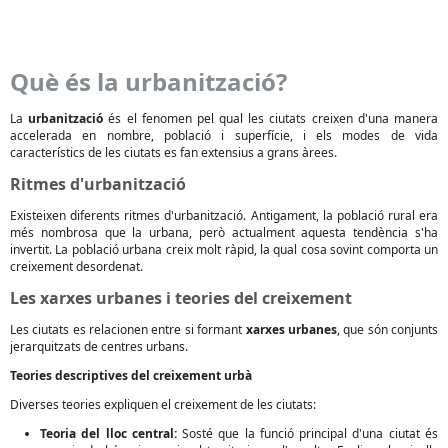
Què és la urbanització?
La
urbanització
és el fenomen pel qual les ciutats creixen d'una manera
accelerada en nombre, població i superfície, i els modes de vida
característics de les ciutats es fan extensius a grans àrees.
Ritmes d'urbanització
Existeixen diferents ritmes d'urbanització. Antigament, la població rural era
més nombrosa que la urbana, però actualment aquesta tendència s'ha
invertit. La població urbana creix molt ràpid, la qual cosa sovint comporta un
creixement desordenat.
Les xarxes urbanes i teories del creixement
Les ciutats es relacionen entre si formant
xarxes urbanes
, que són conjunts
jerarquitzats de centres urbans.
Teories descriptives del creixement urbà
Diverses teories expliquen el creixement de les ciutats:
Teoria del lloc central:
Sosté que la funció principal d'una ciutat és