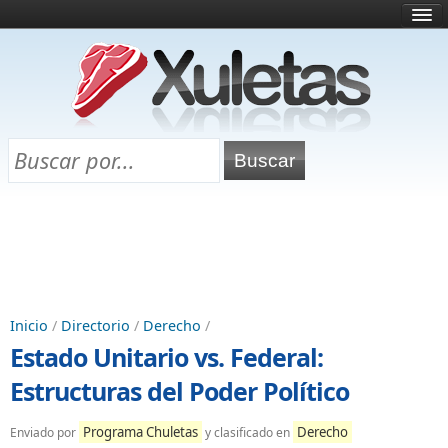
Inicio
¿Qué es esto?
Directorio
Selectividad
Chuletas para exámenes
Programa Chuletas
Inicio
/
Directorio
/
Derecho
/
Estado Unitario vs. Federal:
Estructuras del Poder Político
Programa Chuletas
Derecho
Enviado por
y clasificado en