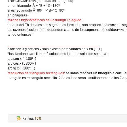
TRIGONOMETRIA (medidas en triangulos)
en un triangulo :Â + ^B + ^C=180º
si es rectangulo Â=90º =>^B+^C=90º
Th pitagoras=
razones trigonometricas de un triangu l o agudo:
a partir del Th de tales: los segmentos formados son proporcionales=> los s
las razones (cociente) no dependen x tanto de los segmentos(medidas)=>so
tengo entonces:
______________________________________________
* arc sen X y arc cos x solo existen para valores de x en [-1,1]
*las funciones arc tienen 2 soluciones.la doble solucion se halla:
arc sen x { , 180º- }
arc cos x { , 360º- }
arc tg x { , 180º + }
resolucion de triangulos rectangulos:
se llama resolver un triangulo a calcul
triangulo es rectangulo necesito: 2 datos k no sean simultaneamente los 2 a
Karma:
16%