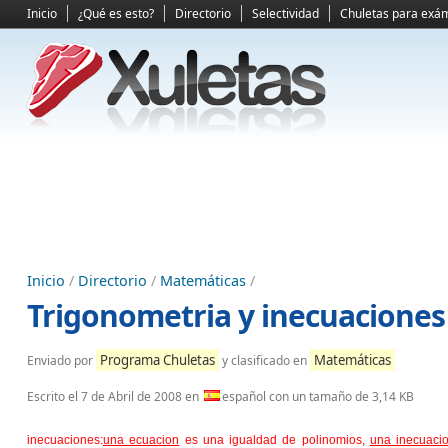
Inicio
¿Qué es esto?
Directorio
Selectividad
Chuletas para exá
Inicio
/
Directorio
/
Matemáticas
/
Trigonometria y inecuaciones
Programa Chuletas
Matemáticas
Enviado por
y clasificado en
Escrito el
7 de Abril de 2008
en
español con un tamaño de 3,14 KB
inecuaciones:
una ecuacion
es una igualdad de polinomios,
una inecuac