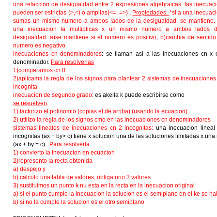
una relaccion de desigualdad entre 2 expresiones algebraicas. las inecuac
pueden ser estrictas (>,<) o amplias(<=, =>) ,
Propiedades:
*si a una inecuaci
sumas un mismo numero a ambos lados de la desigualdad, se mantiene. 
una inecuacion la multiplicas x un mismo numero a ambos lados d
desigualdad: a)se mantiene si el numero es positivo, b)cambia de sentido 
numero es negativo
inecuaciones cn denominadores
: se llaman asi a las inecuaciones cn x 
denominador.
Para resolverlas
1)comparamos cn 0
2)aplicams la regla de los signos para plantear 2 sistemas de inecuaciones
incognita
inecuacion de segundo grado
: es akella k puede escribirse como
se resuelven
:
1) factorizo el polinomio (copias el de arriba) (usando la ecuacion)
2) utilizo la regla de los signos cmo en las inecuaciones cn denominadores
sistemas lineales de inecuaciones cn 2 incognitas:
una inecuacion lineal
incognitas (ax + by> c) tiene x solucion una de las soluciones limitadas x una 
(ax + by = c) .
Para resolverla
1) convierto la inecuacion en ecuacion
2)represento la recta obtenida
a) despejo y
b) calculo una tabla de valores, obligatorio 3 valores
3) sustituimos un punto k nu esta en la recta en la inecuacion original
a) si el punto cumple la inecuacion la solucion es el semiplano en el ke se ha
b) si no la cumple la solucion es el otro semiplano