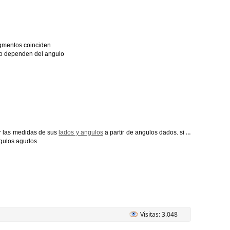
egmentos coinciden
lo dependen del angulo
ar las medidas de sus
lados y angulos
a partir de angulos dados. si el
ngulos agudos
Visitas: 3.048