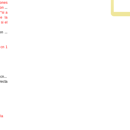
iones
on le
*si a
e la
si el
en el
 cn 1
 cn 2
recta
lla