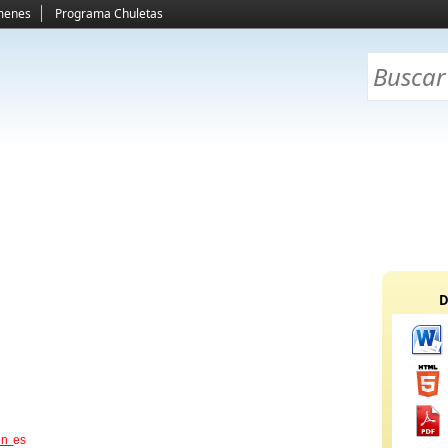
menes
Programa Chuletas
D
ion
es