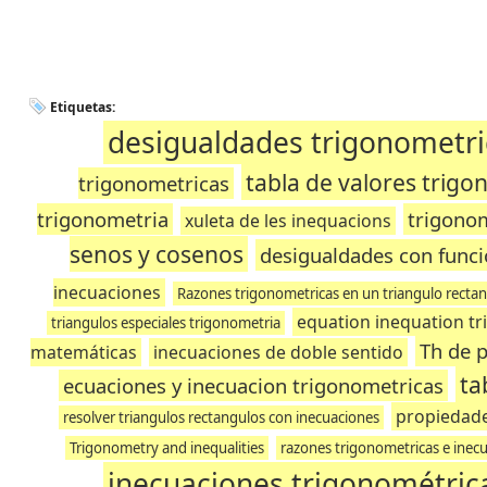
Etiquetas:
desigualdades trigonometri
tabla de valores trig
trigonometricas
trigonometria
trigonom
xuleta de les inequacions
senos y cosenos
desigualdades con funci
inecuaciones
Razones trigonometricas en un triangulo recta
equation inequation t
triangulos especiales trigonometria
Th de 
matemáticas
inecuaciones de doble sentido
ta
ecuaciones y inecuacion trigonometricas
propiedade
resolver triangulos rectangulos con inecuaciones
Trigonometry and inequalities
razones trigonometricas e inec
inecuaciones trigonométric