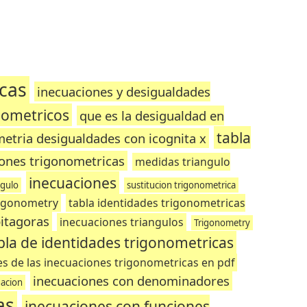
cas
inecuaciones y desigualdades
onometricos
que es la desigualdad en
tabla
etria desigualdades con icognita x
ones trigonometricas
medidas triangulo
inecuaciones
ngulo
sustitucion trigonometrica
rigonometry
tabla identidades trigonometricas
pitagoras
inecuaciones triangulos
Trigonometry
bla de identidades trigonometricas
s de las inecuaciones trigonometricas en pdf
inecuaciones con denominadores
uacion
as
inecuaciones con funciones