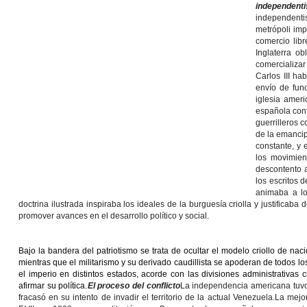
independent
independentis
metrópoli imp
comercio lib
Inglaterra ob
comercializa
Carlos III ha
envío de func
iglesia ameri
española cont
guerrilleros c
de la emancip
constante, y 
los movimien
descontento a
los escritos 
animaba a lo
doctrina ilustrada inspiraba los ideales de la burguesía criolla y justificaba
promover avances en el desarrollo político y social.
Bajo la bandera del patriotismo se trata de ocultar el modelo criollo de n
mientras que el militarismo y su derivado caudillista se apoderan de todos l
el imperio en distintos estados, acorde con las divisiones administrativas 
afirmar su política.
El proceso del conflicto
La independencia americana tuvo 
fracasó en su intento de invadir el territorio de la actual Venezuela.La mej