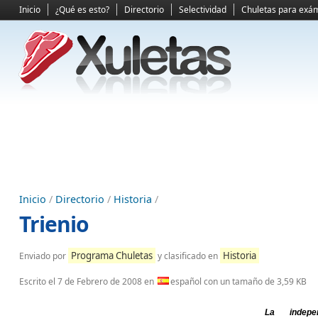
Inicio
¿Qué es esto?
Directorio
Selectividad
Chuletas para exá
Inicio
/
Directorio
/
Historia
/
Trienio
Programa Chuletas
Historia
Enviado por
y clasificado en
Escrito el
7 de Febrero de 2008
en
español con un tamaño de 3,59 KB
La indep