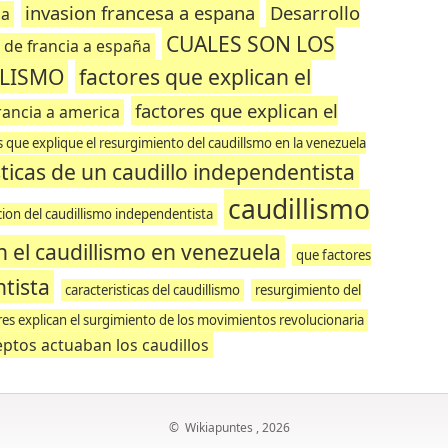
invasion francesa a espana
Desarrollo
la
CUALES SON LOS
n de francia a españa
LLISMO
factores que explican el
factores que explican el
rancia a america
s que explique el resurgimiento del caudillsmo en la venezuela
sticas de un caudillo independentista
caudillismo
acion del caudillismo independentista
n el caudillismo en venezuela
que factores
tista
caracteristicas del caudillismo
resurgimiento del
res explican el surgimiento de los movimientos revolucionaria
ptos actuaban los caudillos
©
Wikiapuntes
, 2026