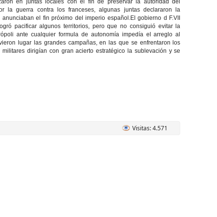
aron en juntas locales con el fin de preservar la autoridad del
 la guerra contra los franceses, algunas juntas declararon la
anunciaban el fin próximo del imperio español.El gobierno d F.VII
ró pacificar algunos territorios, pero que no consiguió evitar la
ópoli ante cualquier formula de autonomía impedía el arreglo al
uvieron lugar las grandes campañas, en las que se enfrentaron los
militares dirigían con gran acierto estratégico la sublevación y se
Visitas: 4.571