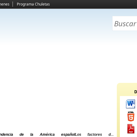
menes
Programa Chuletas
D
endencia de la América español
Los factores del