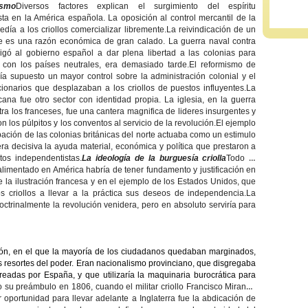
ismo
Diversos factores explican el surgimiento del espíritu
ta en la América española. La oposición al control mercantil de la
edía a los criollos comercializar libremente.La reivindicación de un
re es una razón económica de gran calado. La guerra naval contra
ligó al gobierno español a dar plena libertad a las colonias para
r con los países neutrales, era demasiado tarde.El reformismo de
bía supuesto un mayor control sobre la administración colonial y el
ionarios que desplazaban a los criollos de puestos influyentes.La
cana fue otro sector con identidad propia. La iglesia, en la guerra
ra los franceses, fue una cantera magnifica de lideres insurgentes y
on los púlpitos y los conventos al servicio de la revolución.El ejemplo
ación de las colonias británicas del norte actuaba como un estimulo
era decisiva la ayuda material, económica y política que prestaron a
tos independentistas.
La ideología de la burguesía criolla
Todo el
limentado en América habría de tener fundamento y justificación en
de la ilustración francesa y en el ejemplo de los Estados Unidos, que
s criollos a llevar a la práctica sus deseos de independencia.La
 doctrinalmente la revolución venidera, pero en absoluto serviría para
ación, en el que la mayoría de los ciudadanos quedaban marginados,
os resortes del poder. Eran nacionalismo provinciano, que disgregaba
creadas por España, y que utilizaría la maquinaria burocrática para
su preámbulo en 1806, cuando el militar criollo Francisco Miranda
or oportunidad para llevar adelante a Inglaterra fue la abdicación de