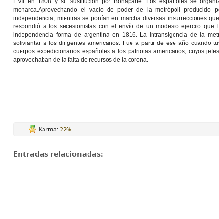
F.VII en 1808 y su sustitución por Bonaparte. Los españoles se organiz
monarca.Aprovechando el vacío de poder de la metrópoli producido por
independencia, mientras se ponían en marcha diversas insurrecciones que 
respondió a los secesionistas con el envío de un modesto ejercito que log
independencia forma de argentina en 1816. La intransigencia de la metr
soliviantar a los dirigentes americanos. Fue a partir de ese año cuando t
cuerpos expedicionarios españoles a los patriotas americanos, cuyos jefes 
aprovechaban de la falta de recursos de la corona.
Karma:
22%
Entradas relacionadas: