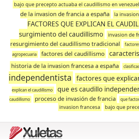
bajo que precepto actuaba el caudillismo en venezue
de la invasion de francia a españa
la invasio
FACTORES QUE EXPLICAN EL CAUDI
surgimiento del caudillismo
invasion de f
resurgimiento del caudillismo tradicional
factore
caracteri
factores del caudillismo
agropecuaria
historia de la invasion francesa a españa
clasific
independentista
factores que explica
que es caudillo independen
explican el caudillismo
proceso de invasión de francia
caudillismo
que facto
invasion francesa
bajo que prece