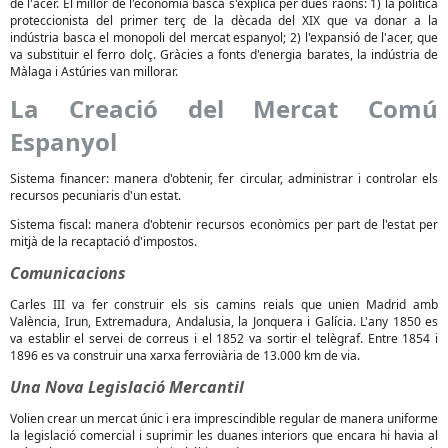
de l'acer. El millor de l'economia basca s'explica per dues raons: 1) la política
proteccionista del primer terç de la dècada del XIX que va donar a la
indústria basca el monopoli del mercat espanyol; 2) l'expansió de l'acer, que
va substituir el ferro dolç. Gràcies a fonts d'energia barates, la indústria de
Màlaga i Astúries van millorar.
La Creació del Mercat Comú
Espanyol
Sistema financer: manera d'obtenir, fer circular, administrar i controlar els
recursos pecuniaris d'un estat.
Sistema fiscal: manera d'obtenir recursos econòmics per part de l'estat per
mitjà de la recaptació d'impostos.
Comunicacions
Carles III va fer construir els sis camins reials que unien Madrid amb
València, Irun, Extremadura, Andalusia, la Jonquera i Galícia. L'any 1850 es
va establir el servei de correus i el 1852 va sortir el telègraf. Entre 1854 i
1896 es va construir una xarxa ferroviària de 13.000 km de via.
Una Nova Legislació Mercantil
Volien crear un mercat únic i era imprescindible regular de manera uniforme
la legislació comercial i suprimir les duanes interiors que encara hi havia al