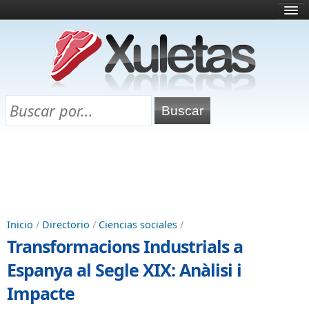
Inicio
¿Qué es esto?
Directorio
Selectividad
Chuletas para exámenes
Programa Chuletas
Inicio
/
Directorio
/
Ciencias sociales
/
Transformacions Industrials a
Espanya al Segle XIX: Anàlisi i
Impacte