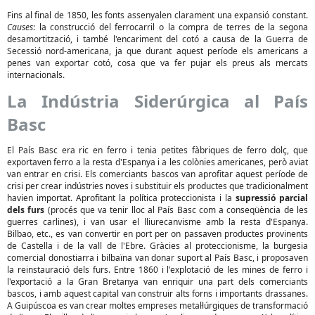
Fins al final de 1850, les fonts assenyalen clarament una expansió constant.
Causes
: la construcció del ferrocarril o la compra de terres de la segona
desamortització, i també l'encariment del cotó a causa de la Guerra de
Secessió nord-americana, ja que durant aquest període els americans a
penes van exportar cotó, cosa que va fer pujar els preus als mercats
internacionals.
La Indústria Siderúrgica al País
Basc
El País Basc era ric en ferro i tenia petites fàbriques de ferro dolç, que
exportaven ferro a la resta d'Espanya i a les colònies americanes, però aviat
van entrar en crisi. Els comerciants bascos van aprofitar aquest període de
crisi per crear indústries noves i substituir els productes que tradicionalment
havien importat. Aprofitant la política proteccionista i la
supressió parcial
dels furs
(procés que va tenir lloc al País Basc com a conseqüència de les
guerres carlines), i van usar el lliurecanvisme amb la resta d'Espanya.
Bilbao, etc., es van convertir en port per on passaven productes provinents
de Castella i de la vall de l'Ebre. Gràcies al proteccionisme, la burgesia
comercial donostiarra i bilbaïna van donar suport al País Basc, i proposaven
la reinstauració dels furs. Entre 1860 i l'explotació de les mines de ferro i
l'exportació a la Gran Bretanya van enriquir una part dels comerciants
bascos, i amb aquest capital van construir alts forns i importants drassanes.
A Guipúscoa es van crear moltes empreses metal·lúrgiques de transformació