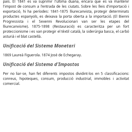
país. El 1841 es va suprimir l'última duana, encara que es va mantenir
l'impost de consum a l'entrada de les ciutats. Sobre les lleis d'importació i
exportació, hi ha períodes: 1841-1875 lliurecanvista, protegir determinats
productes espanyols, es deixava la porta oberta a la importació. (El Bienni
Progressista i el Sexenni Revolucionari van ser les etapes del
lliurecanvisme). 1875-1898 (Restauració) es caracteritza per un fort
proteccionisme i es van protegir el tèxtil català, la siderúrgia basca, el carbó
asturià i el blat castellà.
Unificació del Sistema Monetari
1869 Laureà Figuerola. 1874 José de Echegaray.
Unificació del Sistema d'Impostos
Per no liar-se, han fet diferents impostos dividint-los en 5 classificacions:
conreus, hipoteques, consum, producció industrial, immobles i activitat
comercial.