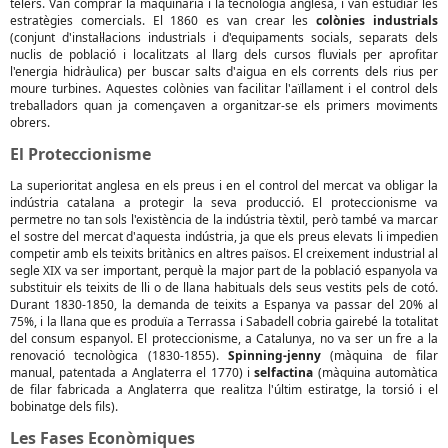
telers. Van comprar la maquinària i la tecnologia anglesa, i van estudiar les
estratègies comercials. El 1860 es van crear les
colònies industrials
(conjunt d'instal·lacions industrials i d'equipaments socials, separats dels
nuclis de població i localitzats al llarg dels cursos fluvials per aprofitar
l'energia hidràulica) per buscar salts d'aigua en els corrents dels rius per
moure turbines. Aquestes colònies van facilitar l'aïllament i el control dels
treballadors quan ja començaven a organitzar-se els primers moviments
obrers.
El Proteccionisme
La superioritat anglesa en els preus i en el control del mercat va obligar la
indústria catalana a protegir la seva producció. El proteccionisme va
permetre no tan sols l'existència de la indústria tèxtil, però també va marcar
el sostre del mercat d'aquesta indústria, ja que els preus elevats li impedien
competir amb els teixits britànics en altres països. El creixement industrial al
segle XIX va ser important, perquè la major part de la població espanyola va
substituir els teixits de lli o de llana habituals dels seus vestits pels de cotó.
Durant 1830-1850, la demanda de teixits a Espanya va passar del 20% al
75%, i la llana que es produïa a Terrassa i Sabadell cobria gairebé la totalitat
del consum espanyol. El proteccionisme, a Catalunya, no va ser un fre a la
renovació tecnològica (1830-1855).
Spinning-jenny
(màquina de filar
manual, patentada a Anglaterra el 1770) i
selfactina
(màquina automàtica
de filar fabricada a Anglaterra que realitza l'últim estiratge, la torsió i el
bobinatge dels fils).
Les Fases Econòmiques