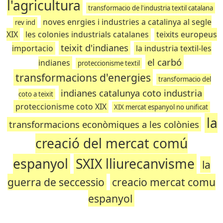
l'agricultura
transformacio de l'industria textil catalana
noves enrgies i industries a catalinya al segle
rev ind
XIX
les colonies industrials catalanes
teixits europeus
teixit d'indianes
importacio
la industria textil-les
el carbó
indianes
proteccionisme textil
transformacions d'energies
transformacio del
indianes catalunya coto industria
coto a teixit
proteccionisme coto XIX
XIX mercat espanyol no unificat
la
transformacions econòmiques a les colònies
creació del mercat comú
espanyol
SXIX lliurecanvisme
la
guerra de seccessio
creacio mercat comu
espanyol