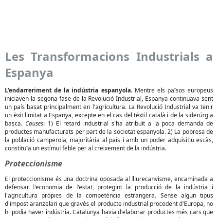
Les Transformacions Industrials a
Espanya
L’endarreriment de la indústria espanyola
. Mentre els països europeus
iniciaven la segona fase de la Revolució Industrial, Espanya continuava sent
un país basat principalment en l'agricultura. La Revolució Industrial va tenir
un èxit limitat a Espanya, excepte en el cas del tèxtil català i de la siderúrgia
basca.
Causes
: 1) El retard industrial s'ha atribuït a la poca demanda de
productes manufacturats per part de la societat espanyola. 2) La pobresa de
la població camperola, majoritària al país i amb un poder adquisitiu escàs,
constituïa un estímul feble per al creixement de la indústria.
Proteccionisme
El proteccionisme és una doctrina oposada al lliurecanvisme, encaminada a
defensar l'economia de l'estat, protegint la producció de la indústria i
l'agricultura pròpies de la competència estrangera. Sense algun tipus
d'impost aranzelari que gravés el producte industrial procedent d'Europa, no
hi podia haver indústria. Catalunya havia d'elaborar productes més cars que