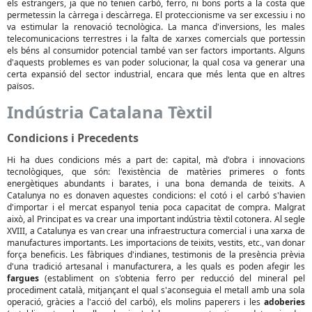
els estrangers, ja que no tenien carbó, ferro, ni bons ports a la costa que
permetessin la càrrega i descàrrega. El proteccionisme va ser excessiu i no
va estimular la renovació tecnològica. La manca d'inversions, les males
telecomunicacions terrestres i la falta de xarxes comercials que portessin
els béns al consumidor potencial també van ser factors importants. Alguns
d'aquests problemes es van poder solucionar, la qual cosa va generar una
certa expansió del sector industrial, encara que més lenta que en altres
països.
Indústria Catalana Tèxtil
Condicions i Precedents
Hi ha dues condicions més a part de: capital, mà d'obra i innovacions
tecnològiques, que són: l'existència de matèries primeres o fonts
energètiques abundants i barates, i una bona demanda de teixits. A
Catalunya no es donaven aquestes condicions: el cotó i el carbó s'havien
d'importar i el mercat espanyol tenia poca capacitat de compra. Malgrat
això, al Principat es va crear una important indústria tèxtil cotonera. Al segle
XVIII, a Catalunya es van crear una infraestructura comercial i una xarxa de
manufactures importants. Les importacions de teixits, vestits, etc., van donar
força beneficis. Les fàbriques d'indianes, testimonis de la presència prèvia
d'una tradició artesanal i manufacturera, a les quals es poden afegir les
fargues
(establiment on s'obtenia ferro per reducció del mineral pel
procediment català, mitjançant el qual s'aconseguia el metall amb una sola
operació, gràcies a l'acció del carbó), els molins paperers i les
adoberies