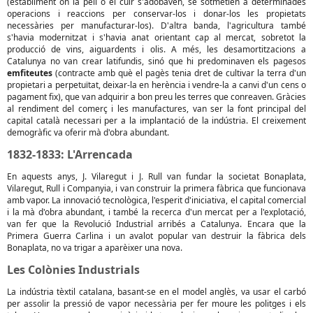
(establiment on la pell o el cuir s'adobaven, se sotmetien a determinades
operacions i reaccions per conservar-los i donar-los les propietats
necessàries per manufacturar-los). D'altra banda, l'agricultura també
s'havia modernitzat i s'havia anat orientant cap al mercat, sobretot la
producció de vins, aiguardents i olis. A més, les desamortitzacions a
Catalunya no van crear latifundis, sinó que hi predominaven els pagesos
emfiteutes
(contracte amb què el pagès tenia dret de cultivar la terra d'un
propietari a perpetuïtat, deixar-la en herència i vendre-la a canvi d'un cens o
pagament fix), que van adquirir a bon preu les terres que conreaven. Gràcies
al rendiment del comerç i les manufactures, van ser la font principal del
capital català necessari per a la implantació de la indústria. El creixement
demogràfic va oferir mà d'obra abundant.
1832-1833: L'Arrencada
En aquests anys, J. Vilaregut i J. Rull van fundar la societat Bonaplata,
Vilaregut, Rull i Companyia, i van construir la primera fàbrica que funcionava
amb vapor. La innovació tecnològica, l'esperit d'iniciativa, el capital comercial
i la mà d'obra abundant, i també la recerca d'un mercat per a l'explotació,
van fer que la Revolució Industrial arribés a Catalunya. Encara que la
Primera Guerra Carlina i un avalot popular van destruir la fàbrica dels
Bonaplata, no va trigar a aparèixer una nova.
Les Colònies Industrials
La indústria tèxtil catalana, basant-se en el model anglès, va usar el carbó
per assolir la pressió de vapor necessària per fer moure les politges i els