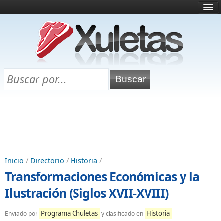
Inicio
¿Qué es esto?
Directorio
Selectividad
Chuletas para exámenes
Programa Chuletas
Inicio
/
Directorio
/
Historia
/
Transformaciones Económicas y la
Ilustración (Siglos XVII-XVIII)
Programa Chuletas
Historia
Enviado por
y clasificado en