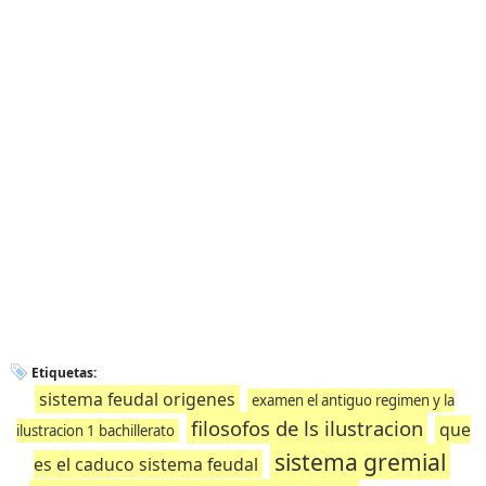
Etiquetas:
sistema feudal origenes
examen el antiguo regimen y la
filosofos de ls ilustracion
que
ilustracion 1 bachillerato
sistema gremial
es el caduco sistema feudal