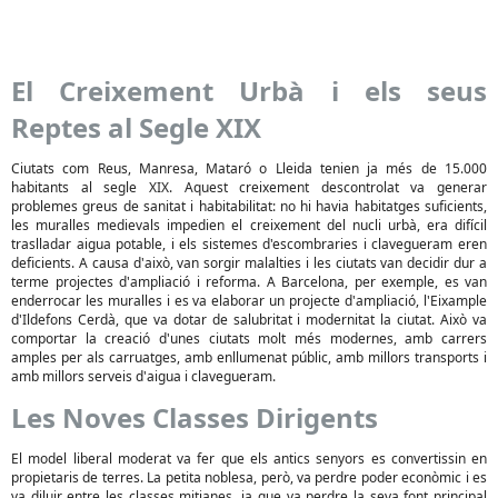
El Creixement Urbà i els seus
Reptes al Segle XIX
Ciutats com Reus, Manresa, Mataró o Lleida tenien ja més de 15.000
habitants al segle XIX. Aquest creixement descontrolat va generar
problemes greus de sanitat i habitabilitat: no hi havia habitatges suficients,
les muralles medievals impedien el creixement del nucli urbà, era difícil
traslladar aigua potable, i els sistemes d'escombraries i clavegueram eren
deficients. A causa d'això, van sorgir malalties i les ciutats van decidir dur a
terme projectes d'ampliació i reforma. A Barcelona, per exemple, es van
enderrocar les muralles i es va elaborar un projecte d'ampliació, l'Eixample
d'Ildefons Cerdà, que va dotar de salubritat i modernitat la ciutat. Això va
comportar la creació d'unes ciutats molt més modernes, amb carrers
amples per als carruatges, amb enllumenat públic, amb millors transports i
amb millors serveis d'aigua i clavegueram.
Les Noves Classes Dirigents
El model liberal moderat va fer que els antics senyors es convertissin en
propietaris de terres. La petita noblesa, però, va perdre poder econòmic i es
va diluir entre les classes mitjanes, ja que va perdre la seva font principal