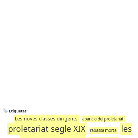
Etiquetas:
Les noves classes dirigents
aparicio del proletariat
proletariat segle XIX
les
rabassa morta