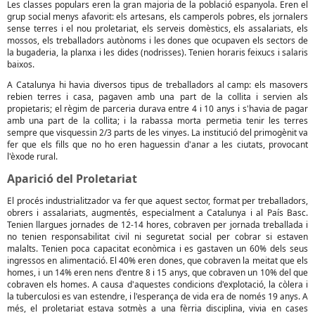
Les classes populars eren la gran majoria de la població espanyola. Eren el
grup social menys afavorit: els artesans, els camperols pobres, els jornalers
sense terres i el nou proletariat, els serveis domèstics, els assalariats, els
mossos, els treballadors autònoms i les dones que ocupaven els sectors de
la bugaderia, la planxa i les dides (nodrisses). Tenien horaris feixucs i salaris
baixos.
A Catalunya hi havia diversos tipus de treballadors al camp: els masovers
rebien terres i casa, pagaven amb una part de la collita i servien als
propietaris; el règim de parceria durava entre 4 i 10 anys i s'havia de pagar
amb una part de la collita; i la rabassa morta permetia tenir les terres
sempre que visquessin 2/3 parts de les vinyes. La institució del primogènit va
fer que els fills que no ho eren haguessin d'anar a les ciutats, provocant
l'èxode rural.
Aparició del Proletariat
El procés industrialitzador va fer que aquest sector, format per treballadors,
obrers i assalariats, augmentés, especialment a Catalunya i al País Basc.
Tenien llargues jornades de 12-14 hores, cobraven per jornada treballada i
no tenien responsabilitat civil ni seguretat social per cobrar si estaven
malalts. Tenien poca capacitat econòmica i es gastaven un 60% dels seus
ingressos en alimentació. El 40% eren dones, que cobraven la meitat que els
homes, i un 14% eren nens d'entre 8 i 15 anys, que cobraven un 10% del que
cobraven els homes. A causa d'aquestes condicions d'explotació, la còlera i
la tuberculosi es van estendre, i l'esperança de vida era de només 19 anys. A
més, el proletariat estava sotmès a una fèrria disciplina, vivia en cases