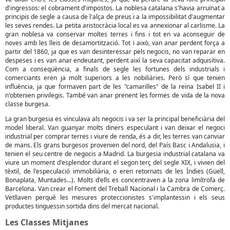
d'ingressos: el cobrament d'impostos. La noblesa catalana s'havia arruïnat a
principis de segle a causa de l'alça de preus i a la impossibilitat d'augmentar
les seves rendes. La petita aristocràcia local es va annexionar al carlisme. La
gran noblesa va conservar moltes terres i fins i tot en va aconseguir de
noves amb les lleis de desamortització. Tot i això, van anar perdent força a
partir del 1860, ja que es van desinteressar pels negocis, no van reparar en
despeses i es van anar endeutant, perdent així la seva capacitat adquisitiva.
Com a conseqüència, a finals de segle les fortunes dels industrials i
comerciants eren ja molt superiors a les nobiliàries. Però sí que tenien
influència, ja que formaven part de les "camarilles" de la reina Isabel II i
n'obtenien privilegis. També van anar prenent les formes de vida de la nova
classe burgesa.
La gran burgesia es vinculava als negocis i va ser la principal beneficiària del
model liberal. Van guanyar molts diners especulant i van deixar el negoci
industrial per comprar terres i viure de renda, és a dir, les terres van canviar
de mans. Els grans burgesos provenien del nord, del País Basc i Andalusia, i
tenien el seu centre de negocis a Madrid. La burgesia industrial catalana va
viure un moment d'esplendor durant el segon terç del segle XIX, i vivien del
tèxtil, de l'especulació immobiliària, o eren retornats de les Índies (Güell,
Bonaplata, Muntades...). Molts d'ells es concentraven a la zona limítrofa de
Barcelona. Van crear el Foment del Treball Nacional i la Cambra de Comerç.
Vetllaven perquè les mesures proteccionistes s'implantessin i els seus
productes tinguessin sortida dins del mercat nacional.
Les Classes Mitjanes