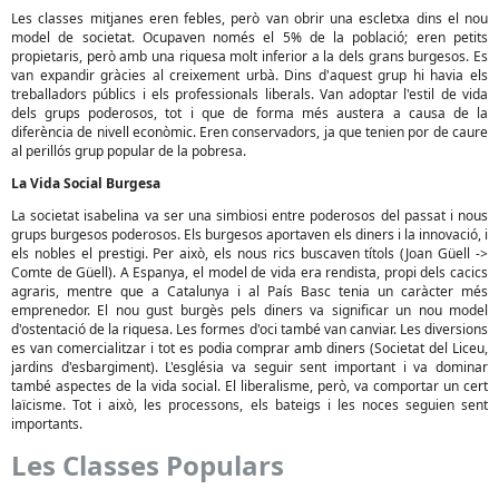
Les classes mitjanes eren febles, però van obrir una escletxa dins el nou
model de societat. Ocupaven només el 5% de la població; eren petits
propietaris, però amb una riquesa molt inferior a la dels grans burgesos. Es
van expandir gràcies al creixement urbà. Dins d'aquest grup hi havia els
treballadors públics i els professionals liberals. Van adoptar l'estil de vida
dels grups poderosos, tot i que de forma més austera a causa de la
diferència de nivell econòmic. Eren conservadors, ja que tenien por de caure
al perillós grup popular de la pobresa.
La Vida Social Burgesa
La societat isabelina va ser una simbiosi entre poderosos del passat i nous
grups burgesos poderosos. Els burgesos aportaven els diners i la innovació, i
els nobles el prestigi. Per això, els nous rics buscaven títols (Joan Güell ->
Comte de Güell). A Espanya, el model de vida era rendista, propi dels cacics
agraris, mentre que a Catalunya i al País Basc tenia un caràcter més
emprenedor. El nou gust burgès pels diners va significar un nou model
d'ostentació de la riquesa. Les formes d'oci també van canviar. Les diversions
es van comercialitzar i tot es podia comprar amb diners (Societat del Liceu,
jardins d'esbargiment). L'església va seguir sent important i va dominar
també aspectes de la vida social. El liberalisme, però, va comportar un cert
laïcisme. Tot i això, les processons, els bateigs i les noces seguien sent
importants.
Les Classes Populars