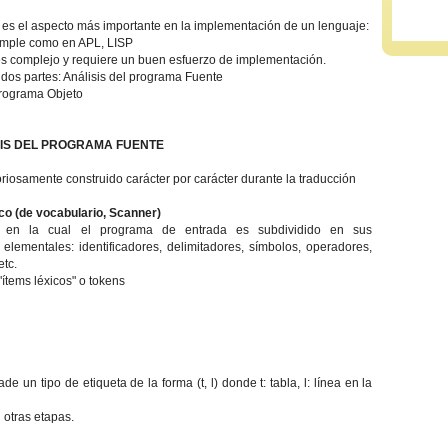
 es el aspecto más importante en la implementación de un lenguaje:
simple como en APL, LISP
es complejo y requiere un buen esfuerzo de implementación.
n dos partes: Análisis del programa Fuente
programa Objeto
ISIS DEL PROGRAMA FUENTE
riosamente construido carácter por carácter durante la traducción
co (de vocabulario, Scanner)
 en la cual el programa de entrada es subdividido en sus
lementales: identificadores, delimitadores, símbolos, operadores,
etc.
ítems léxicos" o tokens
de un tipo de etiqueta de la forma (t, l) donde t: tabla, l: línea en la
 otras etapas.