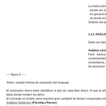
La traducción
· puede ser 
· en general 
· se divide e
Síntesis del 
1.4.1 ANÁL
Debe ser labo
Análisis Léxi
Fase básica
componentes e
comentarios, 
Se producen "
-----figura 2-----
Token: unidad mínima de expresión del lenguaje
El analizador léxico debe identificar el tipo de cada ítem léxico. Al que le aña
tabla donde residen los ítems.
El concepto es simple, pero requiere gran cantidad de tiempo comparada con
Análisis Sintáctico
(Parsing o Parser)