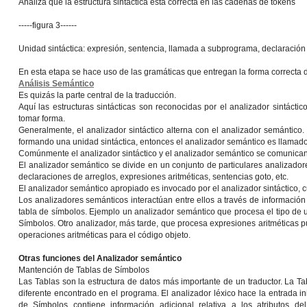
Analiza que la estructura sintáctica está correcta en las cadenas de tokens
-----figura 3------
Unidad sintáctica: expresión, sentencia, llamada a subprograma, declaración
En esta etapa se hace uso de las gramáticas que entregan la forma correcta d
Análisis Semántico
Es quizás la parte central de la traducción.
Aquí las estructuras sintácticas son reconocidas por el analizador sintácti
tomar forma.
Generalmente, el analizador sintáctico alterna con el analizador semántico. 
formando una unidad sintáctica, entonces el analizador semántico es llamad
Comúnmente el analizador sintáctico y el analizador semántico se comunican 
El analizador semántico se divide en un conjunto de particulares analizado
declaraciones de arreglos, expresiones aritméticas, sentencias goto, etc.
El analizador semántico apropiado es invocado por el analizador sintáctico, 
Los analizadores semánticos interactúan entre ellos a través de informació
tabla de símbolos. Ejemplo un analizador semántico que procesa el tipo de u
Símbolos. Otro analizador, más tarde, que procesa expresiones aritméticas pu
operaciones aritméticas para el código objeto.
Otras funciones del Analizador semántico
Mantención de Tablas de Símbolos
Las Tablas son la estructura de datos más importante de un traductor. La Ta
diferente encontrado en el programa. El analizador léxico hace la entrada in
de Símbolos contiene información adicional relativa a los atributos del