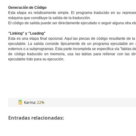
Generación de Código
Esta etapa es relativamente simple. El programa traducido en su represe
máquina que constituye la salida de la traducción.
El código de salida puede ser directamente ejecutado o seguir alguna otra eta
"Linking" y "Loading"
Esta es una etapa final opcional. Aquí las piezas de código resultante de
ejecutable. La salida consiste típicamente de un programa ejecutable en 
externos o a subprogramas. Esta parte incompleta se especifica vía "tablas de 
de código traducido en memoria, usa las tablas para rellenar con las d
ejecutable listo para su ejecución.
Karma:
22%
Entradas relacionadas: