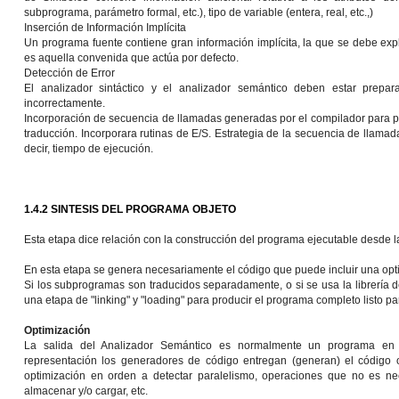
subprograma, parámetro formal, etc.), tipo de variable (entera, real, etc.,)
Inserción de Información Implícita
Un programa fuente contiene gran información implícita, la que se debe expl
es aquella convenida que actúa por defecto.
Detección de Error
El analizador sintáctico y el analizador semántico deben estar prepa
incorrectamente.
Incorporación de secuencia de llamadas generadas por el compilador para p
traducción. Incorporara rutinas de E/S. Estrategia de la secuencia de llama
decir, tiempo de ejecución.
1.4.2 SINTESIS DEL PROGRAMA OBJETO
Esta etapa dice relación con la construcción del programa ejecutable desde l
En esta etapa se genera necesariamente el código que puede incluir una op
Si los subprogramas son traducidos separadamente, o si se usa la librería 
una etapa de "linking" y "loading" para producir el programa completo listo pa
Optimización
La salida del Analizador Semántico es normalmente un programa en a
representación los generadores de código entregan (generan) el código 
optimización en orden a detectar paralelismo, operaciones que no es nec
almacenar y/o cargar, etc.