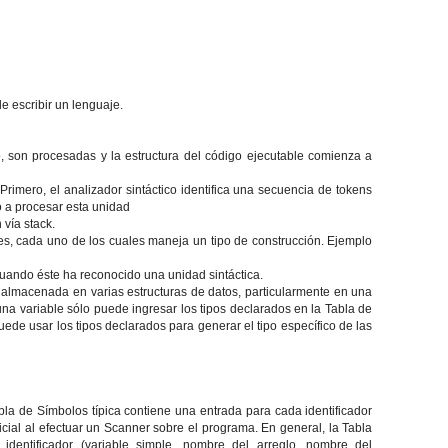
e escribir un lenguaje.
co, son procesadas y la estructura del código ejecutable comienza a
Primero, el analizador sintáctico identifica una secuencia de tokens
o a procesar esta unidad
vía stack.
res, cada uno de los cuales maneja un tipo de construcción. Ejemplo
cuando éste ha reconocido una unidad sintáctica.
n almacenada en varias estructuras de datos, particularmente en una
na variable sólo puede ingresar los tipos declarados en la Tabla de
ede usar los tipos declarados para generar el tipo específico de las
bla de Símbolos típica contiene una entrada para cada identificador
icial al efectuar un Scanner sobre el programa. En general, la Tabla
 identificador (variable simple, nombre del arreglo, nombre del