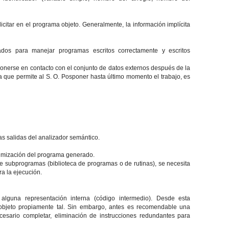
icitar en el programa objeto. Generalmente, la información implícita
rados para manejar programas escritos correctamente y escritos
onerse en contacto con el conjunto de datos externos después de la
da que permite al S. O. Posponer hasta último momento el trabajo, es
as salidas del analizador semántico.
timización del programa generado.
de subprogramas (biblioteca de programas o de rutinas), se necesita
ra la ejecución.
lguna representación interna (código intermedio). Desde esta
objeto propiamente tal. Sin embargo, antes es recomendable una
esario completar, eliminación de instrucciones redundantes para