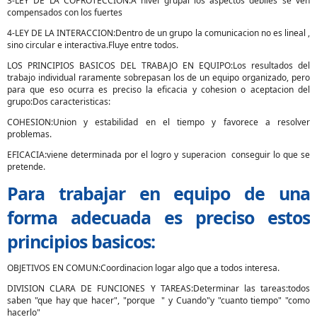
3-LEY DE LA COPROTECCION:A nivel grupal los aspectos debiles se ven
compensados con los fuertes
4-LEY DE LA INTERACCION:Dentro de un grupo la comunicacion no es lineal ,
sino circular e interactiva.Fluye entre todos.
LOS PRINCIPIOS BASICOS DEL TRABAJO EN EQUIPO:Los resultados del
trabajo individual raramente sobrepasan los de un equipo organizado, pero
para que eso ocurra es preciso la eficacia y cohesion o aceptacion del
grupo:Dos caracteristicas:
COHESION:Union y estabilidad en el tiempo y favorece a resolver
problemas.
EFICACIA:viene determinada por el logro y superacion conseguir lo que se
pretende.
Para trabajar en equipo de una
forma adecuada es preciso estos
principios basicos:
OBJETIVOS EN COMUN:Coordinacion logar algo que a todos interesa.
DIVISION CLARA DE FUNCIONES Y TAREAS:Determinar las tareas:todos
saben "que hay que hacer", "porque " y Cuando"y "cuanto tiempo" "como
hacerlo"