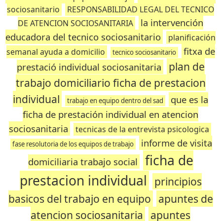
sociosanitario
RESPONSABILIDAD LEGAL DEL TECNICO
la intervención
DE ATENCION SOCIOSANITARIA
educadora del tecnico sociosanitario
planificación
fitxa de
semanal ayuda a domicilio
tecnico sociosanitario
plan de
prestació individual sociosanitaria
trabajo domiciliario ficha de prestacion
individual
que es la
trabajo en equipo dentro del sad
ficha de prestación individual en atencion
sociosanitaria
tecnicas de la entrevista psicologica
informe de visita
fase resolutoria de los equipos de trabajo
ficha de
domiciliaria trabajo social
prestacion individual
principios
basicos del trabajo en equipo
apuntes de
atencion sociosanitaria
apuntes