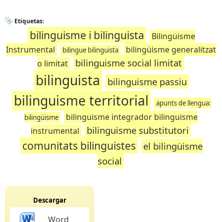
Etiquetas:
bilinguisme i bilinguista
Bilingüisme
Instrumental
bilingüisme generalitzat
bilingue bilinguista
bilinguisme social limitat
o limitat
bilinguista
bilinguisme passiu
bilinguisme territorial
apunts de llengua:
bilinguisme integrador bilinguisme
bilingüisme
bilinguisme substitutori
instrumental
comunitats bilinguistes
el bilingüisme
social
Descargar
Word