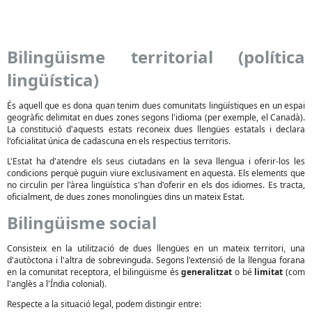
Bilingüisme territorial (política
lingüística)
És aquell que es dona quan tenim dues comunitats lingüístiques en un espai
geogràfic delimitat en dues zones segons l'idioma (per exemple, el Canadà).
La constitució d'aquests estats reconeix dues llengües estatals i declara
l'oficialitat única de cadascuna en els respectius territoris.
L'Estat ha d'atendre els seus ciutadans en la seva llengua i oferir-los les
condicions perquè puguin viure exclusivament en aquesta. Els elements que
no circulin per l'àrea lingüística s'han d'oferir en els dos idiomes. Es tracta,
oficialment, de dues zones monolingües dins un mateix Estat.
Bilingüisme social
Consisteix en la utilització de dues llengües en un mateix territori, una
d'autòctona i l'altra de sobrevinguda. Segons l'extensió de la llengua forana
en la comunitat receptora, el bilingüisme és
generalitzat
o bé
limitat
(com
l'anglès a l'Índia colonial).
Respecte a la situació legal, podem distingir entre: