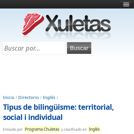
Inicio
¿Qué es esto?
Directorio
Selectividad
Chuletas para exámenes
Programa Chuletas
Inicio
/
Directorio
/
Inglés
/
Tipus de bilingüisme: territorial,
social i individual
Programa Chuletas
Inglés
Enviado por
y clasificado en