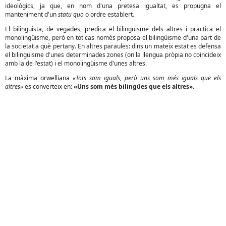
ideològics, ja que, en nom d'una pretesa igualtat, es propugna el
manteniment d'un
statu quo
o ordre establert.
El bilingüista, de vegades, predica el bilingüisme dels altres i practica el
monolingüisme, però en tot cas només proposa el bilingüisme d'una part de
la societat a què pertany. En altres paraules: dins un mateix estat es defensa
el bilingüisme d'unes determinades zones (on la llengua pròpia no coincideix
amb la de l'estat) i el monolingüisme d'unes altres.
La màxima orwelliana
«Tots som iguals, però uns som més iguals que els
altres»
es converteix en:
«Uns som més bilingües que els altres»
.