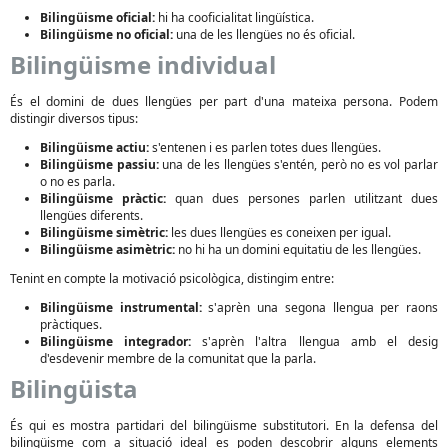
Bilingüisme oficial:
hi ha cooficialitat lingüística.
Bilingüisme no oficial:
una de les llengües no és oficial.
Bilingüisme individual
És el domini de dues llengües per part d'una mateixa persona. Podem
distingir diversos tipus:
Bilingüisme actiu:
s'entenen i es parlen totes dues llengües.
Bilingüisme passiu:
una de les llengües s'entén, però no es vol parlar
o no es parla.
Bilingüisme pràctic:
quan dues persones parlen utilitzant dues
llengües diferents.
Bilingüisme simètric:
les dues llengües es coneixen per igual.
Bilingüisme asimètric:
no hi ha un domini equitatiu de les llengües.
Tenint en compte la motivació psicològica, distingim entre:
Bilingüisme instrumental:
s'aprèn una segona llengua per raons
pràctiques.
Bilingüisme integrador:
s'aprèn l'altra llengua amb el desig
d'esdevenir membre de la comunitat que la parla.
Bilingüista
És qui es mostra partidari del bilingüisme substitutori. En la defensa del
bilingüisme com a situació ideal es poden descobrir alguns elements