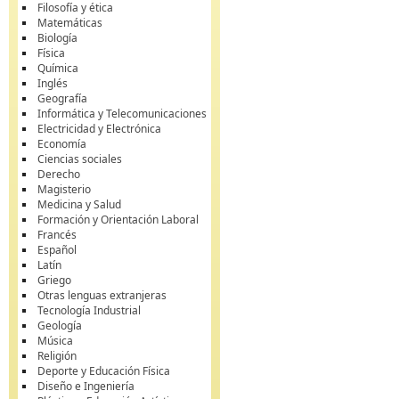
Filosofía y ética
Matemáticas
Biología
Física
Química
Inglés
Geografía
Informática y Telecomunicaciones
Electricidad y Electrónica
Economía
Ciencias sociales
Derecho
Magisterio
Medicina y Salud
Formación y Orientación Laboral
Francés
Español
Latín
Griego
Otras lenguas extranjeras
Tecnología Industrial
Geología
Música
Religión
Deporte y Educación Física
Diseño e Ingeniería