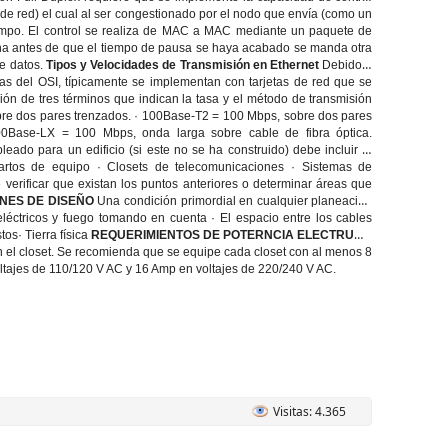
 de red) el cual al ser congestionado por el nodo que envía (como un
tiempo. El control se realiza de MAC a MAC mediante un paquete de
ina antes de que el tiempo de pausa se haya acabado se manda otra
de datos.
Tipos y Velocidades de Transmisión en Ethernet
Debido a
as del OSI, típicamente se implementan con tarjetas de red que se
n de tres términos que indican la tasa y el método de transmisión
bre dos pares trenzados. · 100Base-T2 = 100 Mbps, sobre dos pares
0Base-LX = 100 Mbps, onda larga sobre cable de fibra óptica.
eado para un edificio (si este no se ha construido) debe incluir la
uartos de equipo · Closets de telecomunicaciones · Sistemas de
 verificar que existan los puntos anteriores o determinar áreas que
NES DE DISEÑO
Una condición primordial en cualquier planeación
léctricos y fuego tomando en cuenta · El espacio entre los cables
tos· Tierra física
REQUERIMIENTOS DE POTERNCIA ELECTRUCA
 el closet. Se recomienda que se equipe cada closet con al menos 8
oltajes de 110/120 V AC y 16 Amp en voltajes de 220/240 V AC.
Visitas: 4.365