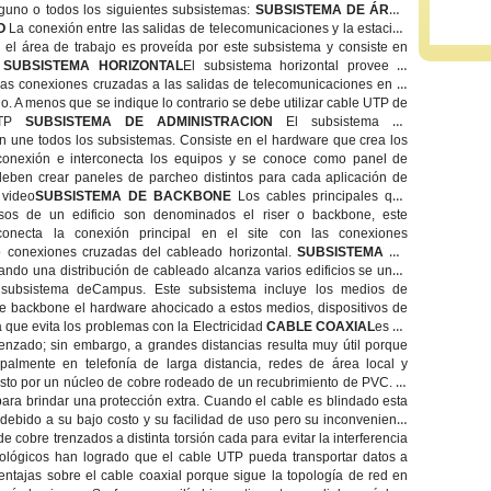
lguno o todos los siguientes subsistemas:
SUBSISTEMA DE ÁREA
O
La conexión entre las salidas de telecomunicaciones y la estación
 el área de trabajo es proveída por este subsistema y consiste en
.
SUBSISTEMA HORIZONTAL
El subsistema horizontal provee la
las conexiones cruzadas a las salidas de
telecomunicaciones en el
jo. A menos que se indique lo contrario se debe utilizar cable UTP de
UTP
SUBSISTEMA DE ADMINISTRACION
El subsistema de
n une todos los subsistemas. Consiste en el hardware que crea los
 conexión e interconecta los equipos y se conoce como panel de
eben crear paneles de parcheo distintos para cada aplicación de
 video
SUBSISTEMA DE BACKBONE
Los cables principales que
sos de un edificio son denominados el riser o backbone, este
conecta la conexión principal en el site con las conexiones
o conexiones cruzadas del cableado horizontal.
SUBSISTEMA DE
ndo una distribución de cableado alcanza varios edificios se unen
 subsistema deCampus. Este subsistema incluye los medios de
de backbone el hardware ahocicado a estos medios, dispositivos de
a que evita los problemas con la Electricidad
CABLE COAXIAL
es un
renzado; sin embargo, a grandes distancias resulta muy útil porque
ipalmente en telefonía de larga distancia, redes de área local y
to por un núcleo de cobre rodeado de un recubrimiento de PVC. Si
o para brindar una protección extra. Cuando el cable es blindado esta
 debido a su bajo costo y su facilidad de uso pero su inconveniente
e cobre trenzados a distinta torsión cada para evitar la interferencia
nológicos han logrado que el cable UTP pueda transportar datos a
entajas sobre el cable coaxial porque sigue la topología de red en