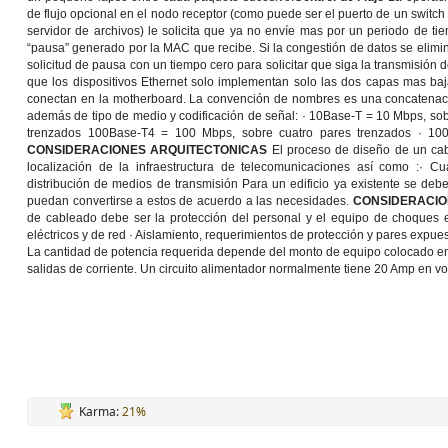
de flujo opcional en el nodo receptor (como puede ser el puerto de un switch
servidor de archivos) le solicita que ya no envíe mas por un periodo de 
“pausa” generado por la MAC que recibe. Si la congestión de datos se elim
solicitud de pausa con un tiempo cero para solicitar que siga la transmisión 
que los dispositivos Ethernet solo implementan solo las dos capas mas baj
conectan en la motherboard. La convención de nombres es una concatenació
además de tipo de medio y codificación de señal: · 10Base-T = 10 Mbps, so
trenzados 100Base-T4 = 100 Mbps, sobre cuatro pares trenzados · 100
CONSIDERACIONES ARQUITECTONICAS
El proceso de diseño de un cabl
localización de la infraestructura de telecomunicaciones así como :· C
distribución de medios de transmisión Para un edificio ya existente se debe
puedan convertirse a estos de acuerdo a las necesidades.
CONSIDERACIO
de cableado debe ser la protección del personal y el equipo de choques e
eléctricos y de red · Aislamiento, requerimientos de protección y pares expues
La cantidad de potencia requerida depende del monto de equipo colocado en
salidas de corriente. Un circuito alimentador normalmente tiene 20 Amp en v
Karma:
21%