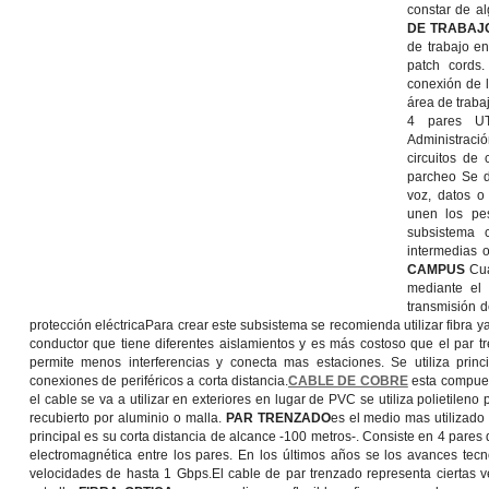
constar de a
DE TRABAJ
de trabajo en
patch cords
conexión de 
área de traba
4 pares 
Administració
circuitos de
parcheo Se d
voz, datos o
unen los pe
subsistema 
intermedias 
CAMPUS
Cua
mediante el
transmisión 
protección eléctricaPara crear este subsistema se recomienda utilizar fibra y
conductor que tiene diferentes aislamientos y es más costoso que el par t
permite menos interferencias y conecta mas estaciones. Se utiliza princ
conexiones de periféricos a corta distancia.
CABLE DE COBRE
esta compues
el cable se va a utilizar en exteriores en lugar de PVC se utiliza polietilen
recubierto por aluminio o malla.
PAR TRENZADO
es el medio mas utilizado
principal es su corta distancia de alcance -100 metros-. Consiste en 4 pares d
electromagnética entre los pares. En los últimos años se los avances tec
velocidades de hasta 1 Gbps.El cable de par trenzado representa ciertas v