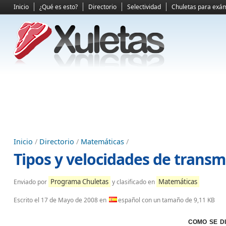
Inicio
¿Qué es esto?
Directorio
Selectividad
Chuletas para exá
Inicio
/
Directorio
/
Matemáticas
/
Tipos y velocidades de transm
Programa Chuletas
Matemáticas
Enviado por
y clasificado en
Escrito el
17 de Mayo de 2008
en
español con un tamaño de 9,11 KB
COMO SE D