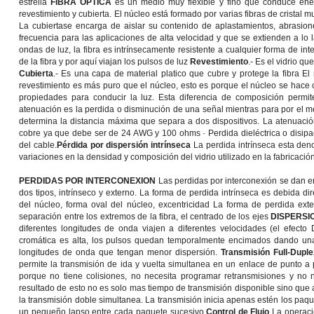
estrella
FIBRA OPTICA
es un medio muy flexible y fino que conduce energ
revestimiento y cubierta. El núcleo está formado por varias fibras de cristal 
La cubiertase encarga de aislar su contenido de aplastamientos, abrasione
frecuencia para las aplicaciones de alta velocidad y que se extienden a lo 
ondas de luz, la fibra es intrínsecamente resistente a cualquier forma de int
de la fibra y por aquí viajan los pulsos de luz
Revestimiento
.- Es el vidrio q
Cubierta
.- Es una capa de material platico que cubre y protege la fibra El
revestimiento es más puro que el núcleo, esto es porque el núcleo se hac
propiedades para conducir la luz. Esta diferencia de composición permi
atenuación es la perdida o disminución de una señal mientras para por el m
determina la distancia máxima que separa a dos dispositivos. La atenuaci
cobre ya que debe ser de 24 AWG y 100 ohms · Perdida dieléctrica o disipaci
del cable.
Pérdida por dispersión intrínseca
La perdida intrínseca esta den
variaciones en la densidad y composición del vidrio utilizado en la fabricación
PERDIDAS POR INTERCONEXION
Las perdidas por interconexión se dan en 
dos tipos, intrínseco y externo. La forma de perdida intrínseca es debida di
del núcleo, forma oval del núcleo, excentricidad La forma de perdida exte
separación entre los extremos de la fibra, el centrado de los ejes
DISPERSI
diferentes longitudes de onda viajen a diferentes velocidades (el efecto
cromática es alta, los pulsos quedan temporalmente encimados dando una 
longitudes de onda que tengan menor dispersión.
Transmisión Full-Dupl
permite la transmisión de ida y vuelta simultanea en un enlace de punto a
porque no tiene colisiones, no necesita programar retransmisiones y no 
resultado de esto no es solo mas tiempo de transmisión disponible sino qu
la transmisión doble simultanea. La transmisión inicia apenas estén los paqu
un pequeño lapso entre cada paquete sucesivo.
Control de Flujo
La operaci