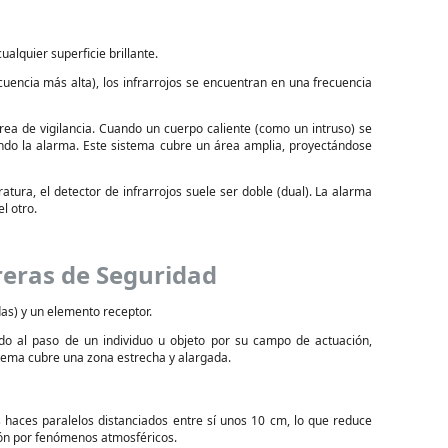
ualquier superficie brillante.
ecuencia más alta), los infrarrojos se encuentran en una frecuencia
rea de vigilancia. Cuando un cuerpo caliente (como un intruso) se
ando la alarma. Este sistema cubre un área amplia, proyectándose
ura, el detector de infrarrojos suele ser doble (dual). La alarma
l otro.
reras de Seguridad
s) y un elemento receptor.
do al paso de un individuo u objeto por su campo de actuación,
tema cubre una zona estrecha y alargada.
 haces paralelos distanciados entre sí unos 10 cm, lo que reduce
ción por fenómenos atmosféricos.