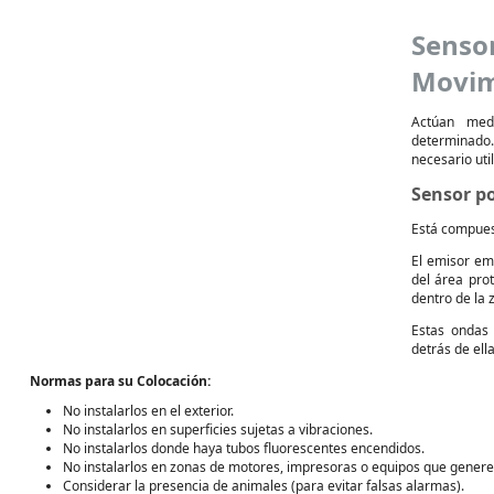
Senso
Movim
Actúan med
determinado.
necesario uti
Sensor p
Está compuest
El emisor em
del área pro
dentro de la 
Estas ondas 
detrás de ella
Normas para su Colocación:
No instalarlos en el exterior.
No instalarlos en superficies sujetas a vibraciones.
No instalarlos donde haya tubos fluorescentes encendidos.
No instalarlos en zonas de motores, impresoras o equipos que genere
Considerar la presencia de animales (para evitar falsas alarmas).