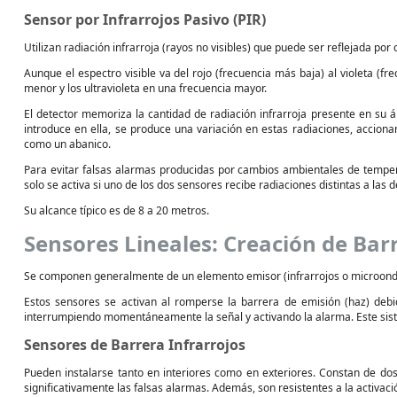
Sensor por Infrarrojos Pasivo (PIR)
Utilizan radiación infrarroja (rayos no visibles) que puede ser reflejada por c
Aunque el espectro visible va del rojo (frecuencia más baja) al violeta (fr
menor y los ultravioleta en una frecuencia mayor.
El detector memoriza la cantidad de radiación infrarroja presente en su á
introduce en ella, se produce una variación en estas radiaciones, accion
como un abanico.
Para evitar falsas alarmas producidas por cambios ambientales de temperat
solo se activa si uno de los dos sensores recibe radiaciones distintas a las de
Su alcance típico es de 8 a 20 metros.
Sensores Lineales: Creación de Bar
Se componen generalmente de un elemento emisor (infrarrojos o microonda
Estos sensores se activan al romperse la barrera de emisión (haz) debi
interrumpiendo momentáneamente la señal y activando la alarma. Este sis
Sensores de Barrera Infrarrojos
Pueden instalarse tanto en interiores como en exteriores. Constan de dos
significativamente las falsas alarmas. Además, son resistentes a la activa