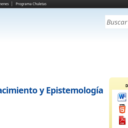
menes
Programa Chuletas
D
acimiento y Epistemología