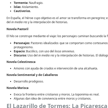
Tormenta:
Naufragio.
Islas:
Aislamiento.
Cautiverios.
En España, el héroe cuyo objetivo es el amor se transforma en peregrino; el 
del
in media res
y la interpolación de historias.
Novela Pastoril
El hilo se construye mediante el viaje: los personajes caminan buscando la f
Personajes:
Pastores idealizados que se comportan como cortesanos. 
protagonismo.
Espacio:
Bucólico, con uso del
locus amoenus
.
Discurso:
Uso del
in media res
y la interpolación de historias. El diál
Novela Celestinesca
Amores con ayuda de criados e intervención de una alcahueta.
Novela Sentimental y de Caballeros
Desarrollo prodigioso.
Novela Morisca
Evoca la frontera entre cristianos y moros. La toponimia es real.
Algunas dan idea de convivencia entre moros y cristianos.
El Lazarillo de Tormes: La Picaresc