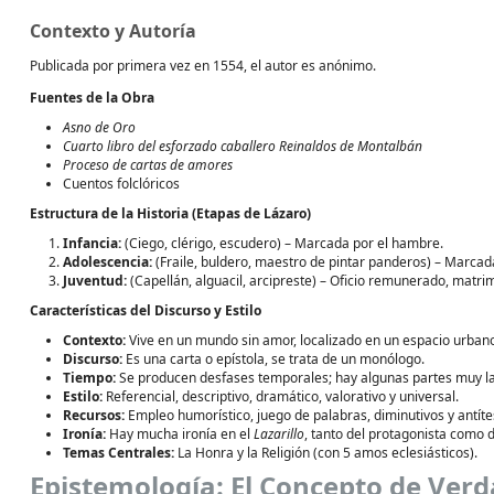
Contexto y Autoría
Publicada por primera vez en 1554, el autor es anónimo.
Fuentes de la Obra
Asno de Oro
Cuarto libro del esforzado caballero Reinaldos de Montalbán
Proceso de cartas de amores
Cuentos folclóricos
Estructura de la Historia (Etapas de Lázaro)
Infancia:
(Ciego, clérigo, escudero) – Marcada por el hambre.
Adolescencia:
(Fraile, buldero, maestro de pintar panderos) – Marcada 
Juventud:
(Capellán, alguacil, arcipreste) – Oficio remunerado, matri
Características del Discurso y Estilo
Contexto:
Vive en un mundo sin amor, localizado en un espacio urban
Discurso:
Es una carta o epístola, se trata de un monólogo.
Tiempo:
Se producen desfases temporales; hay algunas partes muy lar
Estilo:
Referencial, descriptivo, dramático, valorativo y universal.
Recursos:
Empleo humorístico, juego de palabras, diminutivos y antíte
Ironía:
Hay mucha ironía en el
Lazarillo
, tanto del protagonista como d
Temas Centrales:
La Honra y la Religión (con 5 amos eclesiásticos).
Epistemología: El Concepto de Ver