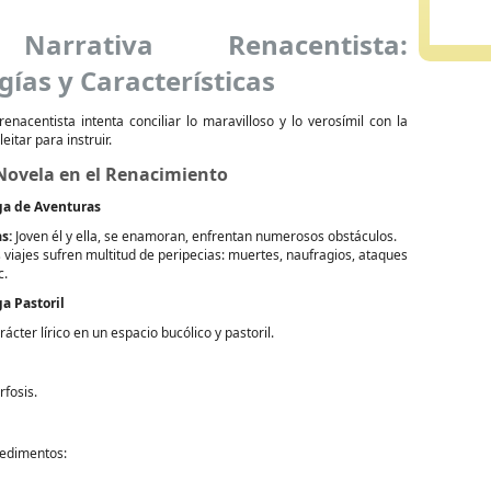
arrativa Renacentista:
gías y Características
renacentista intenta conciliar lo maravilloso y lo verosímil con la
eitar para instruir.
Novela en el Renacimiento
ga de Aventuras
s:
Joven él y ella, se enamoran, enfrentan numerosos obstáculos.
 viajes sufren multitud de peripecias: muertes, naufragios, ataques
c.
a Pastoril
ácter lírico en un espacio bucólico y pastoril.
fosis.
pedimentos: