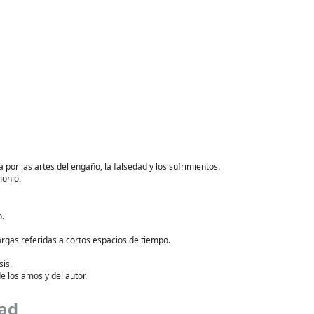
por las artes del engaño, la falsedad y los sufrimientos.
monio.
o.
gas referidas a cortos espacios de tiempo.
sis.
e los amos y del autor.
dad