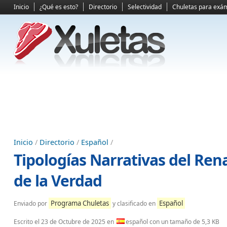
Inicio
¿Qué es esto?
Directorio
Selectividad
Chuletas para exá
Inicio
/
Directorio
/
Español
/
Tipologías Narrativas del Ren
de la Verdad
Programa Chuletas
Español
Enviado por
y clasificado en
Escrito el
23 de Octubre de 2025
en
español con un tamaño de 5,3 KB