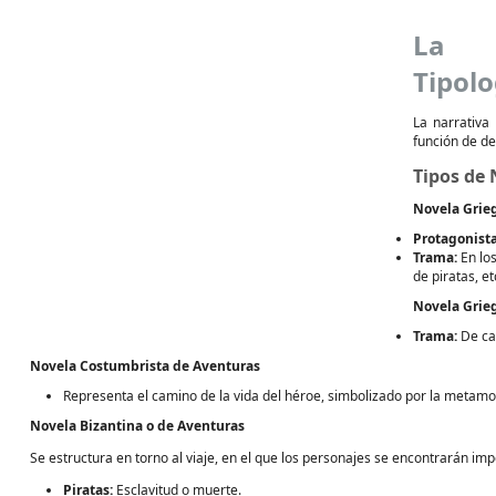
La N
Tipolo
La narrativa 
función de del
Tipos de 
Novela Grie
Protagonista
Trama:
En los
de piratas, et
Novela Grieg
Trama:
De car
Novela Costumbrista de Aventuras
Representa el camino de la vida del héroe, simbolizado por la metamor
Novela Bizantina o de Aventuras
Se estructura en torno al viaje, en el que los personajes se encontrarán im
Piratas:
Esclavitud o muerte.