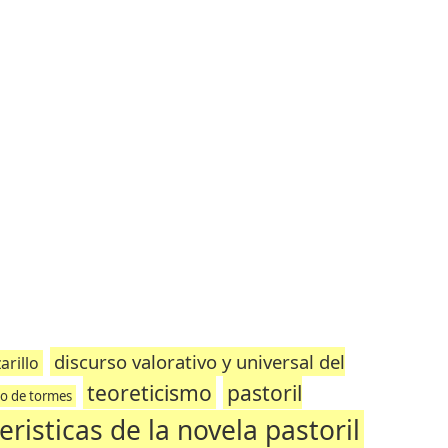
discurso valorativo y universal del
arillo
teoreticismo
pastoril
llo de tormes
eristicas de la novela pastoril