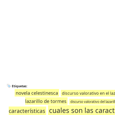
Etiquetas:
novela celestinesca
discurso valorativo en el laz
lazarillo de tormes
discurso valorativo del lazari
cuales son las caract
características