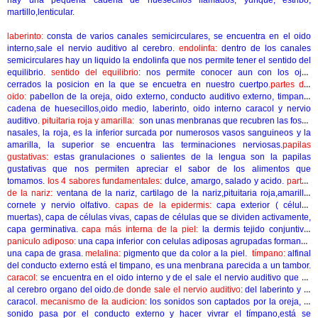
hay una pequeña cadena de huesecillos llamados, yunque, estribo,
martillo,lenticular
.
laberinto:
consta de varios canales semicirculares, se encuentra en el oido
interno,sale el nervio auditivo al cerebro
.
endolinfa:
dentro de los canales
semicirculares hay un liquido la endolinfa que nos permite tener el sentido del
equilibrio
. sentido del equilibrio
:
nos permite conocer aun con los ojos
cerrados la posicion en la que se encuetra en nuestro cuertpo
.partes del
oido:
pabellon de la oreja, oido externo, conducto auditivo externo, timpano,
cadena de huesecillos,oido medio, laberinto, oido interno caracol y nervio
auditivo
.
pituitaria roja y amarilla:
son unas menbranas que recubren las fosas
nasales, la roja, es la inferior surcada por numerosos vasos sanguineos y la
amarilla, la superior se encuentra las terminaciones nerviosas.
papilas
gustativas:
estas granulaciones o salientes de la lengua son la papilas
gustativas que nos permiten apreciar el sabor de los alimentos que
tomamos.
los 4 sabores fundamentales:
dulce, amargo, salado y acido.
partes
de la nariz:
ventana de la nariz, cartilago de la nariz,pituitaria roja,amarilla,
cornete y nervio olfativo.
capas de la epidermis:
capa exterior ( células
muertas), capa de células vivas, capas de células que se dividen activamente,
capa germinativa
.
capa más interna de la piel:
la dermis tejido conjuntivo
.
paniculo adiposo:
una capa inferior con celulas adiposas agrupadas formando
una capa de grasa.
melalina:
pigmento que da color a la piel.
tímpano:
alfinal
del conducto externo está el timpano, es una menbrana parecida a un tambor.
caracol:
se encuentra en el oido interno y de el sale el nervio auditivo que va
al cerebro organo del oido.
de donde sale el nervio auditivo
:
del laberinto y el
caracol.
mecanismo de la audicion
: los sonidos son captados por la oreja, el
sonido pasa por el conducto externo y hacer vivrar el tímpano,está se