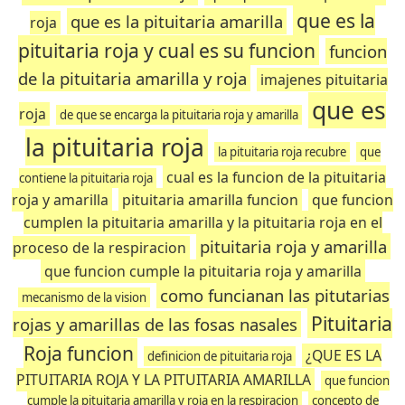
que es la
que es la pituitaria amarilla
roja
pituitaria roja y cual es su funcion
funcion
de la pituitaria amarilla y roja
imajenes pituitaria
que es
roja
de que se encarga la pituitaria roja y amarilla
la pituitaria roja
la pituitaria roja recubre
que
cual es la funcion de la pituitaria
contiene la pituitaria roja
roja y amarilla
pituitaria amarilla funcion
que funcion
cumplen la pituitaria amarilla y la pituitaria roja en el
pituitaria roja y amarilla
proceso de la respiracion
que funcion cumple la pituitaria roja y amarilla
como funcianan las pitutarias
mecanismo de la vision
Pituitaria
rojas y amarillas de las fosas nasales
Roja funcion
¿QUE ES LA
definicion de pituitaria roja
PITUITARIA ROJA Y LA PITUITARIA AMARILLA
que funcion
cumple la pituitaria amarilla y roja en la respiracion
concepto de