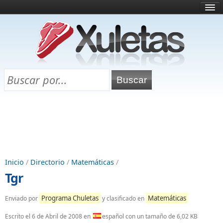
Inicio
¿Qué es esto?
Directorio
Selectividad
Chuletas para exámenes
Programa Chuletas
Inicio
/
Directorio
/
Matemáticas
/
Tgr
Programa Chuletas
Matemáticas
Enviado por
y clasificado en
Escrito el
6 de Abril de 2008
en
español con un tamaño de 6,02 KB