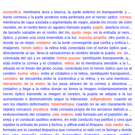
esclerótica
:
menbrana dura y blanca, la parte anterior es transparente y se
llama corneoa y la parte posterior esta perforada por el nervio optico.
cornea:
menbrana de capa azulada o pigmentada de negro, alante iris circulo de color
variable, en el centro tiene un agujero llamado pupila.
pupila:
abertura circular
de tamaño variable en el centro del iris.
punto ciego
:
es la entrada al nervio
óptico, y posee una zona insensible a la luz.
mancha amarilla:
otro punto por
donde se ve mejor.
cristalino:
es la lente convergente que centra y enfoca las
imágenes.
nervio óptico:
la retina está conectada con el nervio óptico que va
directamente al ojo, lleva la sensaciones al cerebro desde la pupila
.
iris:
zona
coloreada del ojo y es variable.
humor acuoso:
semiliquido transparente, que
está entrre la cornea y el cristalino
.
retina:
es la menbrana sensible a la luz
situada en el fondo del globo ocular, conectada con el nervio óptico que va al
cerebro.
humor vitreo:
entre el cristalino y la retina, semiliquido transparente.
coroides:
s
e encuentra entre la esclerotica y la retina, y es una menbrana
.
mecanismo de la vision.
la luz pasa atraves de la cornea y atraviesa el
cristalino y llega a la retina donde se forma la imagen instantaneamente el
nervio óptico transmite la imagen al cerebro, la pupila se adapta a la luz
aumentando o disminullendo segun la intensidad.
astigmatismo
:
cuando se
ven los objetos deformados.
hipermetropia
:
cuando no se ven claramente los
objetos cercanos.
presbicia:
vista consada propia de los ancianos debido a el
endurecimiento del cristalino.
oido externo:
está formado por el pabellón de la
oreja y el conducto auditivo externo, en este conducto hay pelillos y cera que
inpiden la entrada de polvo y bichos, y alfinal está el tímpano.
oido medio
:
está
formado por la cavidad tímpanica que comunica el oido con la faringe y donde