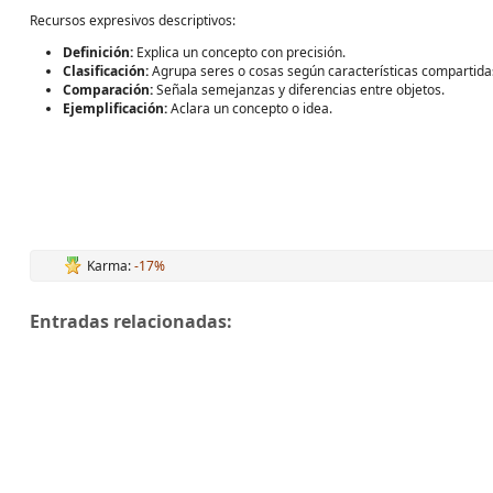
Recursos expresivos descriptivos:
Definición:
Explica un concepto con precisión.
Clasificación:
Agrupa seres o cosas según características compartida
Comparación:
Señala semejanzas y diferencias entre objetos.
Ejemplificación:
Aclara un concepto o idea.
Karma:
-17%
Entradas relacionadas: