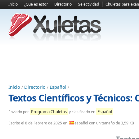
Inicio
¿Qué es esto?
Directorio
Selectividad
Chuletas para exá
Inicio
/
Directorio
/
Español
/
Textos Científicos y Técnicos: 
Programa Chuletas
Español
Enviado por
y clasificado en
Escrito el
8 de Febrero de 2025
en
español con un tamaño de 3,59 KB
Textos