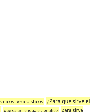
¿Para que sirve el
ecnicos periodisticos
S
para sirve
que es un lenguaje cientifico