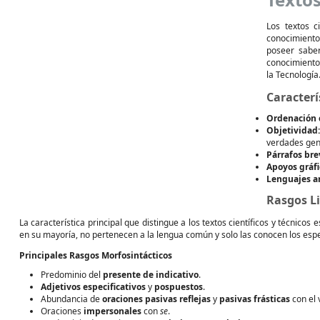
Los textos c
conocimiento
poseer sabe
conocimiento
la Tecnología
Caracterí
Ordenación c
Objetividad:
verdades gene
Párrafos bre
Apoyos gráfi
Lenguajes art
Rasgos Li
La característica principal que distingue a los textos científicos y técnicos e
en su mayoría, no pertenecen a la lengua común y solo las conocen los espe
Principales Rasgos Morfosintácticos
Predominio del
presente de indicativo
.
Adjetivos especificativos
y
pospuestos
.
Abundancia de
oraciones pasivas reflejas
y
pasivas frásticas
con el
Oraciones
impersonales
con
se
.