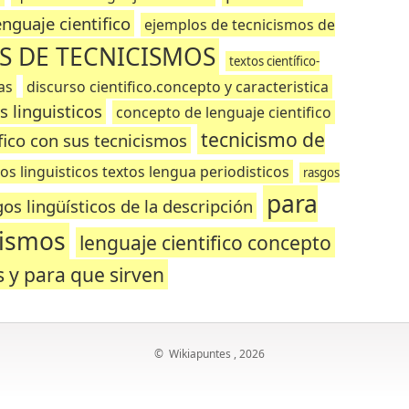
enguaje cientifico
ejemplos de tecnicismos de
S DE TECNICISMOS
textos científico-
as
discurso cientifico.concepto y caracteristica
s linguisticos
concepto de lenguaje cientifico
tecnicismo de
ifico con sus tecnicismos
os linguisticos textos lengua periodisticos
rasgos
para
os lingüísticos de la descripción
cismos
lenguaje cientifico concepto
s y para que sirven
©
Wikiapuntes
, 2026