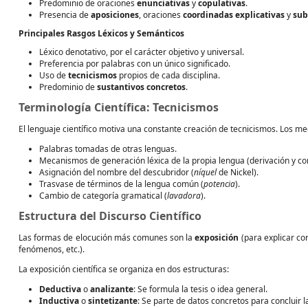
Predominio de oraciones
enunciativas
y
copulativas
.
Presencia de
aposiciones
, oraciones
coordinadas explicativas
y
sub
Principales Rasgos Léxicos y Semánticos
Léxico denotativo, por el carácter objetivo y universal.
Preferencia por palabras con un único significado.
Uso de
tecnicismos
propios de cada disciplina.
Predominio de
sustantivos concretos
.
Terminología Científica: Tecnicismos
El lenguaje científico motiva una constante creación de tecnicismos. Los m
Palabras tomadas de otras lenguas.
Mecanismos de generación léxica de la propia lengua (derivación y 
Asignación del nombre del descubridor (
níquel
de Nickel).
Trasvase de términos de la lengua común (
potencia
).
Cambio de categoría gramatical (
lavadora
).
Estructura del Discurso Científico
Las formas de elocución más comunes son la
exposición
(para explicar co
fenómenos, etc.).
La exposición científica se organiza en dos estructuras:
Deductiva
o
analizante
: Se formula la tesis o idea general.
Inductiva
o
sintetizante
: Se parte de datos concretos para concluir la