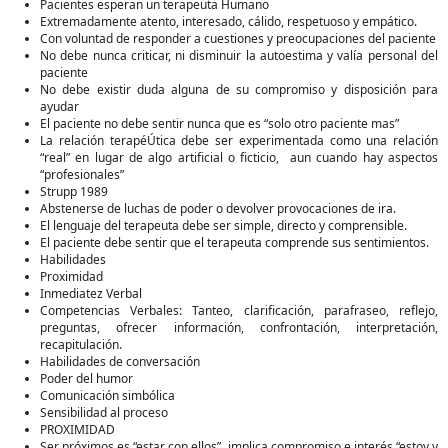
Pacientes esperan un terapeuta Humano
Extremadamente atento, interesado, cálido, respetuoso y empático.
Con voluntad de responder a cuestiones y preocupaciones del paciente
No debe nunca criticar, ni disminuir la autoestima y valía personal del
paciente
No debe existir duda alguna de su compromiso y disposición para
ayudar
El paciente no debe sentir nunca que es “solo otro paciente mas”
La relación terapéÚtica debe ser experimentada como una relación
“real” en lugar de algo artificial o ficticio, aun cuando hay aspectos
“profesionales”
Strupp 1989
Abstenerse de luchas de poder o devolver provocaciones de ira.
El lenguaje del terapeuta debe ser simple, directo y comprensible.
El paciente debe sentir que el terapeuta comprende sus sentimientos.
Habilidades
Proximidad
Inmediatez Verbal
Competencias Verbales: Tanteo, clarificación, parafraseo, reflejo,
preguntas, ofrecer información, confrontación, interpretación,
recapitulación.
Habilidades de conversación
Poder del humor
Comunicación simbólica
Sensibilidad al proceso
PROXIMIDAD
Ser próximos es “estar con ellos”, implica compromiso e interés “estoy y