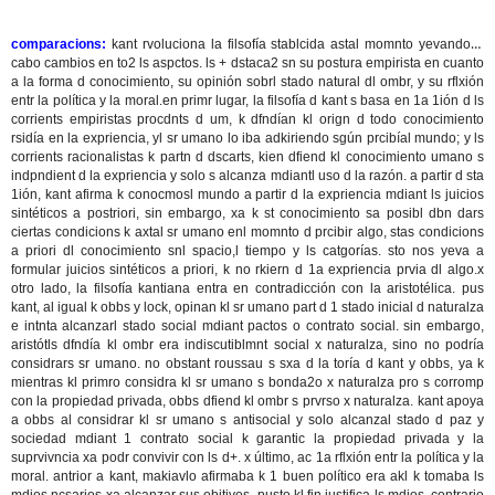
comparacions:
kant rvoluciona la filsofía stablcida astal momnto yevando a
cabo cambios en to2 ls aspctos. ls + dstaca2 sn su postura empirista en cuanto
a la forma d conocimiento, su opinión sobrl stado natural dl ombr, y su rflxión
entr la política y la moral.en primr lugar, la filsofía d kant s basa en 1a 1ión d ls
corrients empiristas procdnts d um, k dfndían kl orign d todo conocimiento
rsidía en la expriencia, yl sr umano lo iba adkiriendo sgún prcibíal mundo; y ls
corrients racionalistas k partn d dscarts, kien dfiend kl conocimiento umano s
indpndient d la expriencia y solo s alcanza mdiantl uso d la razón. a partir d sta
1ión, kant afirma k conocmosl mundo a partir d la expriencia mdiant ls juicios
sintéticos a postriori, sin embargo, xa k st conocimiento sa posibl dbn dars
ciertas condicions k axtal sr umano enl momnto d prcibir algo, stas condicions
a priori dl conocimiento snl spacio,l tiempo y ls catgorías. sto nos yeva a
formular juicios sintéticos a priori, k no rkiern d 1a expriencia prvia dl algo.x
otro lado, la filsofía kantiana entra en contradicción con la aristotélica. pus
kant, al igual k obbs y lock, opinan kl sr umano part d 1 stado inicial d naturalza
e intnta alcanzarl stado social mdiant pactos o contrato social. sin embargo,
aristótls dfndía kl ombr era indiscutiblmnt social x naturalza, sino no podría
considrars sr umano. no obstant roussau s sxa d la toría d kant y obbs, ya k
mientras kl primro considra kl sr umano s bonda2o x naturalza pro s corromp
con la propiedad privada, obbs dfiend kl ombr s prvrso x naturalza. kant apoya
a obbs al considrar kl sr umano s antisocial y solo alcanzal stado d paz y
sociedad mdiant 1 contrato social k garantic la propiedad privada y la
suprvivncia xa podr convivir con ls d+. x último, ac 1a rflxión entr la política y la
moral. antrior a kant, makiavlo afirmaba k 1 buen político era akl k tomaba ls