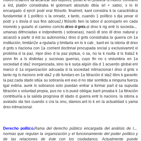
mdios ncsarios xa alcanzar sus objtivos, pusto kl fin justifica ls mdios. contrario
a ést, platón considraba kl gobrnant absoluto dbía srl + sabio, x lo kl
encargado d ejrcrl podr eral filósofo. finalmnt, kant considra k la caractrística
fundamntal d 1 político s la onradz, x tanto, cuando 1 político s dja yevar xl
podr y s dsvía d sus fins adcua2,l filósofo tien la labor d aconsjarlo en cada
momnto y guiarlo xl camino corrcto.
drxo d gnts.
sl drxo k rig entr ls sociedads
umanas difrnciadas e indpndients ( sobranas), nació dl sno dl drxo natural y
alcanzó a partir d ést su autonomía,l drxo d gnts considraba la guerra cm 1a
institución, limitán2e a rgularla y limitarla en lo k cab , kant en la istoria dl drxo
d gnts s rlaciona con 1a corrient doctrinal procupada sncial y exclusivamnt xl
problma d la paz, mjor dixo d la paz prptua, o sa, no la k rsulta d ls trata2 k
ponn fin a ls distintas y sucsivas guerras, cuyo fin no s vislumbra en 1a
sociedad d sta2 inorganizada, sino la k surja algún día d 1 acuerdo global enl
marco d 1a organización adcuada d la sociedad intrnacional.l drxo d gnts x
tanto rig ls rlacions entr sta2 y db fundars en 1a fdración d sta2 librs k garantic
la paz.cada stado sitúa su sobranía enl exo d no star somtida a ninguna fuerza
lgal extrna. aunk ls sobranos solo puedan entrar a formar part d sa supusta
fdración x voluntad propia, pus no s ls pued obligar, kant pnsaba k 1a fdración
contribuiría a la salida progrsiva dl stado d guerra entr ls nacions. la istoria a
avalado sta tsis cuando s cra la onu; stamos ant lo k en la actualidad s yama
drxo intrnacional.
Derecho político.
Rama del derecho público encargada del análisis de las
normas que regulan la organización y el funcionamiento del poder político y
de las relaciones de éste con los ciudadanos. Actualmente puede