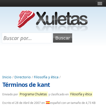
Inicio
¿Qué es esto?
Directorio
Selectividad
Chuletas para exámenes
Programa Chuletas
Inicio
/
Directorio
/
Filosofía y ética
/
Términos de kant
Programa Chuletas
Filosofía y ética
Enviado por
y clasificado en
Escrito el
28 de Abril de 2007
en
español con un tamaño de 4,73 KB