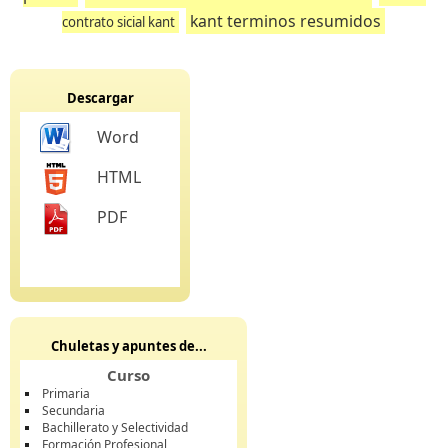
kant terminos resumidos
contrato sicial kant
Descargar
Word
HTML
PDF
Chuletas y apuntes de...
Curso
Primaria
Secundaria
Bachillerato y Selectividad
Formación Profesional