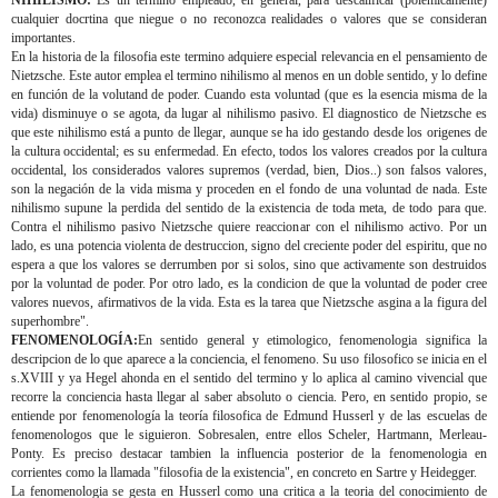
NIHILISMO:
Es un termino empleado, en general, para descalificar (polemicamente)
cualquier docrtina que niegue o no reconozca realidades o valores que se consideran
importantes.
En la historia de la filosofia este termino adquiere especial relevancia en el pensamiento de
Nietzsche. Este autor emplea el termino nihilismo al menos en un doble sentido, y lo define
en función de la volutand de poder. Cuando esta voluntad (que es la esencia misma de la
vida) disminuye o se agota, da lugar al nihilismo pasivo. El diagnostico de Nietzsche es
que este nihilismo está a punto de llegar, aunque se ha ido gestando desde los origenes de
la cultura occidental; es su enfermedad. En efecto, todos los valores creados por la cultura
occidental, los considerados valores supremos (verdad, bien, Dios..) son falsos valores,
son la negación de la vida misma y proceden en el fondo de una voluntad de nada. Este
nihilismo supune la perdida del sentido de la existencia de toda meta, de todo para que.
Contra el nihilismo pasivo Nietzsche quiere reaccionar con el nihilismo activo. Por un
lado, es una potencia violenta de destruccion, signo del creciente poder del espiritu, que no
espera a que los valores se derrumben por si solos, sino que activamente son destruidos
por la voluntad de poder. Por otro lado, es la condicion de que la voluntad de poder cree
valores nuevos, afirmativos de la vida. Esta es la tarea que Nietzsche asgina a la figura del
superhombre".
FENOMENOLOGÍA:
En sentido general y etimologico, fenomenologia significa la
descripcion de lo que aparece a la conciencia, el fenomeno. Su uso filosofico se inicia en el
s.XVIII y ya Hegel ahonda en el sentido del termino y lo aplica al camino vivencial que
recorre la conciencia hasta llegar al saber absoluto o ciencia. Pero, en sentido propio, se
entiende por fenomenología la teoría filosofica de Edmund Husserl y de las escuelas de
fenomenologos que le siguieron. Sobresalen, entre ellos Scheler, Hartmann, Merleau-
Ponty. Es preciso destacar tambien la influencia posterior de la fenomenologia en
corrientes como la llamada "filosofia de la existencia", en concreto en Sartre y Heidegger.
La fenomenologia se gesta en Husserl como una critica a la teoria del conocimiento de