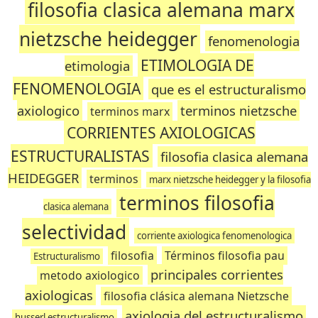
filosofia clasica alemana marx
nietzsche heidegger
fenomenologia
ETIMOLOGIA DE
etimologia
FENOMENOLOGIA
que es el estructuralismo
axiologico
terminos nietzsche
terminos marx
CORRIENTES AXIOLOGICAS
ESTRUCTURALISTAS
filosofia clasica alemana
HEIDEGGER
terminos
marx nietzsche heidegger y la filosofia
terminos filosofia
clasica alemana
selectividad
corriente axiologica fenomenologica
filosofia
Términos filosofia pau
Estructuralismo
principales corrientes
metodo axiologico
axiologicas
filosofia clásica alemana Nietzsche
axiologia del estructuralismo
husserl estructuralismo