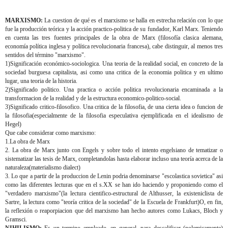
MARXISMO:
La cuestion de qué es el marxismo se halla en estrecha relación con lo que
fue la producción teórica y la acción practico-politica de su fundador, Karl Marx. Teniendo
en cuenta las tres fuentes principales de la obra de Marx (filosofía clasica alemana,
economía política inglesa y política revolucionaria francesa), cabe distinguir, al menos tres
sentidos del término "marxismo".
1)Significación económico-sociologica. Una teoria de la realidad social, en concreto de la
sociedad burguesa capitalista, asi como una critica de la economia politica y en ultimo
lugar, una teoria de la historia.
2)Significado politico. Una practica o acción politica revolucionaria encaminada a la
transformacion de la realidad y de la estructura economico-politico-social.
3)Significado critico-filosofico. Una critica de la filosofia, de una cierta idea o funcion de
la filosofia(especialmente de la filosofia especulativa ejemplificada en el idealismo de
Hegel)
Que cabe considerar como marxismo:
1.La obra de Marx
2. La obra de Marx junto con Engels y sobre todo el intento engelsiano de tematizar o
sistematizar las tesis de Marx, completandolas hasta elaborar incluso una teoría acerca de la
naturaleza(materialismo dialect)
3. Lo que a partir de la produccion de Lenin podria denominarse "escolastica sovietica" asi
como las diferentes lecturas que en el s.XX se han ido haciendo y proponiendo como el
"verdadero marxismo"(la lectura cientifico-estructural de Althusser, la existeniclista de
Sartre, la lectura como "teoría critica de la sociedad" de la Escuela de Frankfurt)O, en fin,
la reflexión o reaporpiacion que del marxismo han hecho autores como Lukacs, Bloch y
Gramsci.