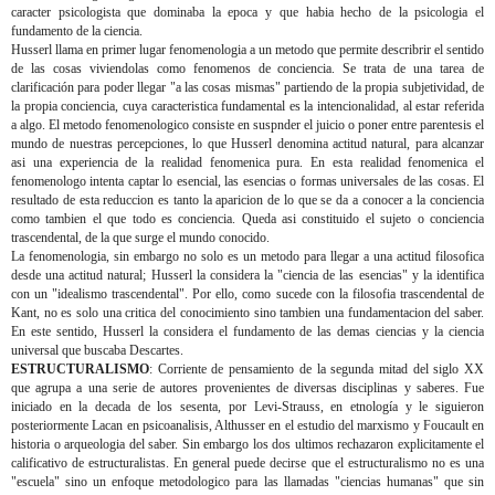
caracter psicologista que dominaba la epoca y que habia hecho de la psicologia el
fundamento de la ciencia.
Husserl llama en primer lugar fenomenologia a un metodo que permite describrir el sentido
de las cosas viviendolas como fenomenos de conciencia. Se trata de una tarea de
clarificación para poder llegar "a las cosas mismas" partiendo de la propia subjetividad, de
la propia conciencia, cuya caracteristica fundamental es la intencionalidad, al estar referida
a algo. El metodo fenomenologico consiste en suspnder el juicio o poner entre parentesis el
mundo de nuestras percepciones, lo que Husserl denomina actitud natural, para alcanzar
asi una experiencia de la realidad fenomenica pura. En esta realidad fenomenica el
fenomenologo intenta captar lo esencial, las esencias o formas universales de las cosas. El
resultado de esta reduccion es tanto la aparicion de lo que se da a conocer a la conciencia
como tambien el que todo es conciencia. Queda asi constituido el sujeto o conciencia
trascendental, de la que surge el mundo conocido.
La fenomenologia, sin embargo no solo es un metodo para llegar a una actitud filosofica
desde una actitud natural; Husserl la considera la "ciencia de las esencias" y la identifica
con un "idealismo trascendental". Por ello, como sucede con la filosofia trascendental de
Kant, no es solo una critica del conocimiento sino tambien una fundamentacion del saber.
En este sentido, Husserl la considera el fundamento de las demas ciencias y la ciencia
universal que buscaba Descartes.
ESTRUCTURALISMO
: Corriente de pensamiento de la segunda mitad del siglo XX
que agrupa a una serie de autores provenientes de diversas disciplinas y saberes. Fue
iniciado en la decada de los sesenta, por Levi-Strauss, en etnología y le siguieron
posteriormente Lacan en psicoanalisis, Althusser en el estudio del marxismo y Foucault en
historia o arqueologia del saber. Sin embargo los dos ultimos rechazaron explicitamente el
calificativo de estructuralistas. En general puede decirse que el estructuralismo no es una
"escuela" sino un enfoque metodologico para las llamadas "ciencias humanas" que sin