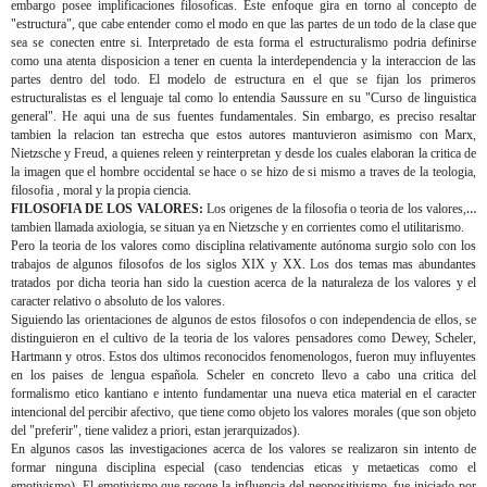
embargo posee implificaciones filosoficas. Este enfoque gira en torno al concepto de
"estructura", que cabe entender como el modo en que las partes de un todo de la clase que
sea se conecten entre si. Interpretado de esta forma el estructuralismo podria definirse
como una atenta disposicion a tener en cuenta la interdependencia y la interaccion de las
partes dentro del todo. El modelo de estructura en el que se fijan los primeros
estructuralistas es el lenguaje tal como lo entendia Saussure en su "Curso de linguistica
general". He aqui una de sus fuentes fundamentales. Sin embargo, es preciso resaltar
tambien la relacion tan estrecha que estos autores mantuvieron asimismo con Marx,
Nietzsche y Freud, a quienes releen y reinterpretan y desde los cuales elaboran la critica de
la imagen que el hombre occidental se hace o se hizo de si mismo a traves de la teologia,
filosofia , moral y la propia ciencia.
FILOSOFIA DE LOS VALORES:
Los origenes de la filosofia o teoria de los valores, o
tambien llamada axiologia, se situan ya en Nietzsche y en corrientes como el utilitarismo.
Pero la teoria de los valores como disciplina relativamente autónoma surgio solo con los
trabajos de algunos filosofos de los siglos XIX y XX. Los dos temas mas abundantes
tratados por dicha teoria han sido la cuestion acerca de la naturaleza de los valores y el
caracter relativo o absoluto de los valores.
Siguiendo las orientaciones de algunos de estos filosofos o con independencia de ellos, se
distinguieron en el cultivo de la teoria de los valores pensadores como Dewey, Scheler,
Hartmann y otros. Estos dos ultimos reconocidos fenomenologos, fueron muy influyentes
en los paises de lengua española. Scheler en concreto llevo a cabo una critica del
formalismo etico kantiano e intento fundamentar una nueva etica material en el caracter
intencional del percibir afectivo, que tiene como objeto los valores morales (que son objeto
del "preferir", tiene validez a priori, estan jerarquizados).
En algunos casos las investigaciones acerca de los valores se realizaron sin intento de
formar ninguna disciplina especial (caso tendencias eticas y metaeticas como el
emotivismo). El emotivismo que recoge la influencia del neopositivismo, fue iniciado por