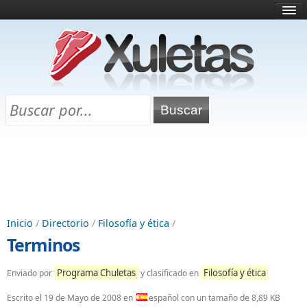
Inicio
¿Qué es esto?
Directorio
Selectividad
Chuletas para exámenes
Programa Chuletas
Inicio
/
Directorio
/
Filosofía y ética
/
Terminos
Programa Chuletas
Filosofía y ética
Enviado por
y clasificado en
Escrito el
19 de Mayo de 2008
en
español con un tamaño de 8,89 KB