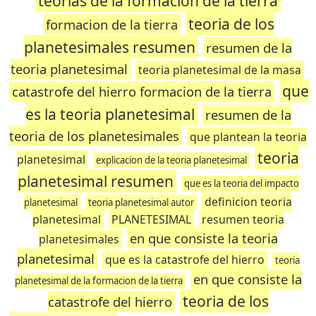
teorias de la formacion de la tierra
teoria de los
formacion de la tierra
planetesimales resumen
resumen de la
teoria planetesimal
teoria planetesimal de la masa
que
catastrofe del hierro formacion de la tierra
es la teoria planetesimal
resumen de la
teoria de los planetesimales
que plantean la teoria
teoria
planetesimal
explicacion de la teoria planetesimal
planetesimal resumen
que es la teoria del impacto
definicion teoria
planetesimal
teoria planetesimal autor
planetesimal
PLANETESIMAL
resumen teoria
en que consiste la teoria
planetesimales
planetesimal
que es la catastrofe del hierro
teoria
en que consiste la
planetesimal de la formacion de la tierra
teoria de los
catastrofe del hierro