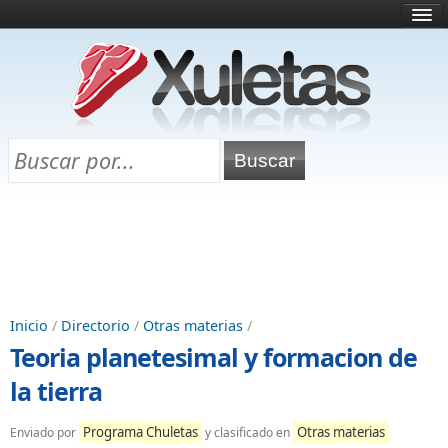
Inicio
¿Qué es esto?
Directorio
Selectividad
Chuletas para exámenes
Programa Chuletas
Inicio
/
Directorio
/
Otras materias
/
Teoria planetesimal y formacion de
la tierra
Programa Chuletas
Otras materias
Enviado por
y clasificado en