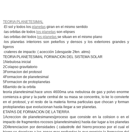
TEORIA PLANETESIMAL
·El sol y todos los
planetas
giran en el mismo sentido
·las orbitas de todos
los planetas
son elipses
·las orbitas del todos
los planetas
se situan en el mismo plano
·los planetas interiores son pekeños y densos y los exteriores grandes y
ligeros
·crateres de impacto: ( acección 1desgaste 2fen. atms)
TEORIA PLANETESIMAL FORMACION DEL SISTEMA SOLAR
1Nebulosa inicial
2Colapso gravitatorio
3Formacion del protosol
4Formacion de planetesimal
5Formacion de protoplanetas
6Barrido de la orbita
teoria planetesimal:hace unos 4600ma una nebulosa de gas y polvo enorme
comienza a girar y la parte central de su masa se concentra, lo ke lo convierte
en el protosol, y el resto de la materia forma particulas que chocan y forman
protoplanetas que evolucionan hasta llegar a ser planetas.
ETAPAS DE FORMACION DE LA TIERRA
1Acreccion de planetesimanes(proceso que consiste en la colision o en el
impacto de fragmentos rocosos (planetesimales) hasta dar lugar a los planetas
2Diferenciacion por densidades ( catastrofe del hierro:proceso por el cual el