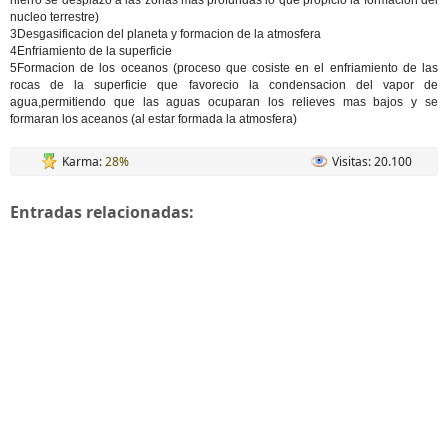
hierro se desplazo a las zonas mas profundas lo que propicio la formacion del
nucleo terrestre)
3Desgasificacion del planeta y formacion de la atmosfera
4Enfriamiento de la superficie
5Formacion de los oceanos (proceso que cosiste en el enfriamiento de las
rocas de la superficie que favorecio la condensacion del vapor de
agua,permitiendo que las aguas ocuparan los relieves mas bajos y se
formaran los aceanos (al estar formada la atmosfera)
Karma:
28%
Visitas: 20.100
Entradas relacionadas: