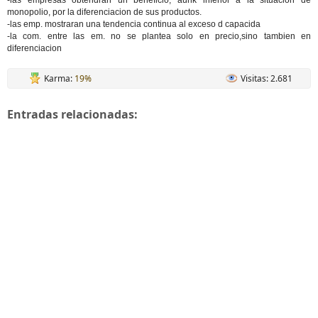
-las empresas obtendran un beneficio, aunk inferior a la situacion de
monopolio, por la diferenciacion de sus productos.
-las emp. mostraran una tendencia continua al exceso d capacida
-la com. entre las em. no se plantea solo en precio,sino tambien en
diferenciacion
Karma:
19%
Visitas: 2.681
Entradas relacionadas: