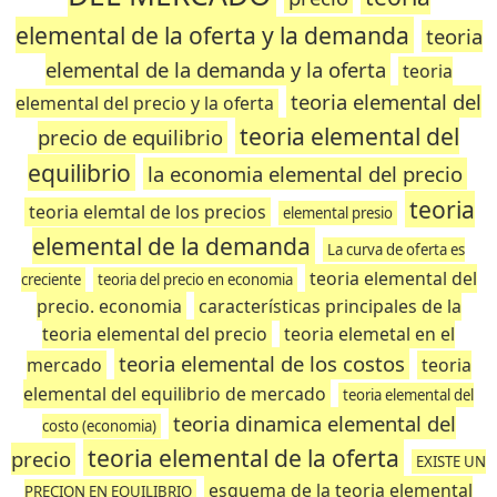
elemental de la oferta y la demanda
teoria
elemental de la demanda y la oferta
teoria
teoria elemental del
elemental del precio y la oferta
teoria elemental del
precio de equilibrio
equilibrio
la economia elemental del precio
teoria
teoria elemtal de los precios
elemental presio
elemental de la demanda
La curva de oferta es
teoria elemental del
creciente
teoria del precio en economia
precio. economia
características principales de la
teoria elemental del precio
teoria elemetal en el
teoria elemental de los costos
mercado
teoria
elemental del equilibrio de mercado
teoria elemental del
teoria dinamica elemental del
costo (economia)
teoria elemental de la oferta
precio
EXISTE UN
esquema de la teoria elemental
PRECION EN EQUILIBRIO