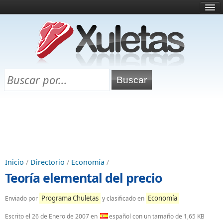
Inicio
¿Qué es esto?
Directorio
Selectividad
Chuletas para exámenes
Programa Chuletas
Inicio
/
Directorio
/
Economía
/
Teoría elemental del precio
Programa Chuletas
Economía
Enviado por
y clasificado en
Escrito el
26 de Enero de 2007
en
español con un tamaño de 1,65 KB