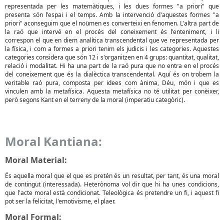
representada per les matemàtiques, i les dues formes "a priori" que
presenta són l'espai i el temps. Amb la intervenció d'aquestes formes "a
priori" aconseguim que el noümen es converteixi en fenomen. L'altra part de
la raó que intervé en el procés del coneixement és l'enteniment, i li
correspon el que en diem analítica transcendental que ve representada per
la física, i com a formes a priori tenim els judicis i les categories. Aquestes
categories considera que són 12 i s'organitzen en 4 grups: quantitat, qualitat,
relació i modalitat. Hi ha una part de la raó pura que no entra en el procés
del coneixement que és la dialèctica transcendental. Aquí és on trobem la
veritable raó pura, composta per idees com ànima, Déu, món i que es
vinculen amb la metafísica. Aquesta metafísica no té utilitat per conèixer,
però segons Kant en el terreny de la moral (imperatiu categòric).
Moral Kantiana:
Moral Material:
És aquella moral que el que es pretén és un resultat, per tant, és una moral
de contingut (interessada). Heterònoma vol dir que hi ha unes condicions,
que l'acte moral està condicionat. Teleològica és pretendre un fi, i aquest fi
pot ser la felicitat, l'emotivisme, el plaer.
Moral Formal: