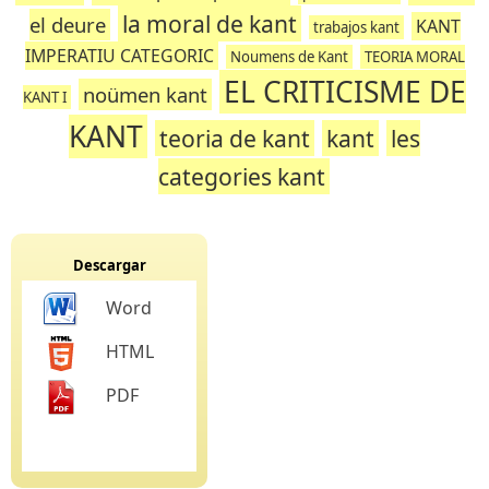
la moral de kant
el deure
KANT
trabajos kant
IMPERATIU CATEGORIC
Noumens de Kant
TEORIA MORAL
EL CRITICISME DE
noümen kant
KANT I
KANT
teoria de kant
kant
les
categories kant
Descargar
Word
HTML
PDF