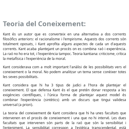
Teoria del Coneixement:
Kant és un autor que es converteix en una alternativa a dos corrents
filosòfics anteriors: el racionalisme i l'empirisme. Aquests dos corrents són
totalment oposats, i Kant aprofita alguns aspectes de cada un d'aquests
corrents. Kant acaba plantejant un procés on es combina raó i experiència.
La raó no ho era tot, i l'experiència tampoc. Teoria kantiana: criticisme, crítica
la metafísica i l'experiència de la moral.
Kant considerava com a molt important l'anàlisi de les possibilitats vers el
coneixement o la moral. No podem analitzar un tema sense conèixer totes
les seves possibilitats.
Kant considera que hi ha 3 tipus de judici a l'hora de plantejar el
coneixement. El que defensa Kant és el que pretén donar resposta a les
exigències científiques, i l'única forma de plantejar aquest model és
combinar l'experiència (sintètics) amb un discurs que tingui validesa
universal (a priori).
La teoria del coneixement de Kant considera que hi ha unes facultats que
intervenen en el procés de coneixement i una que no hi intervé. Les dues
facultats que intervenen són parts de la raó que són la sensibilitat i
l'enteniment. La sensibilitat correspon a l'estètica transcendental, està