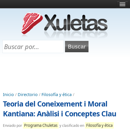
Inicio
¿Qué es esto?
Directorio
Selectividad
Chuletas para exámenes
Programa Chuletas
Inicio
/
Directorio
/
Filosofía y ética
/
Teoria del Coneixement i Moral
Kantiana: Anàlisi i Conceptes Clau
Programa Chuletas
Filosofía y ética
Enviado por
y clasificado en