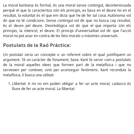
La moral kantiana és formal, és una moral sense contingut, desinteressada
perquè el que la caracteritza són els principis, es basa en el deure no en el
resultat, la voluntat és el que em dicta que he de fer tal cosa. Autònoma vol
dir que no té condicions. Sense contingut vol dir que no busca cap resultat,
és el deure pel deure. Deontològica vol dir que el que importa són els
principis, la intenció, el deure. El principi d'universalitat vol dir que l'acció
moral no pot anar en contra de les lleis morals o màximes universals.
Postulats de la Raó Pràctica:
Un postulat seria un concepte o un referent sobre el qual justifiquem un
argument. Té un caràcter de fonament, base. Kant fa servir com a postulats
de la moral aquelles idees que formen part de la metafísica i que no
serveixen per conèixer, sinó per aconseguir fenòmens. Kant reconduïx la
metafísica, li busca una utilitat:
Llibertat:
A mi no em poden obligar a fer un acte moral, cadascú és
lliure de fer un acte moral. La llibertat