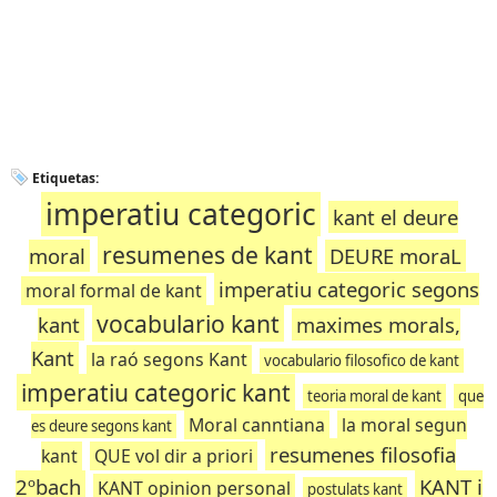
Etiquetas:
imperatiu categoric
kant el deure
resumenes de kant
moral
DEURE moraL
imperatiu categoric segons
moral formal de kant
vocabulario kant
kant
maximes morals,
Kant
la raó segons Kant
vocabulario filosofico de kant
imperatiu categoric kant
teoria moral de kant
que
Moral canntiana
la moral segun
es deure segons kant
resumenes filosofia
kant
QUE vol dir a priori
2ºbach
KANT i
KANT opinion personal
postulats kant