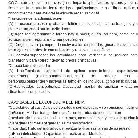
CO:Campo de estudio q investiga el impacto q individuos, grupos y estruc
tienen en
la conducta
dentro de las organizaciones, con el fin de aplicar 
conocimientos para mejorar la eficacia organizacional.
*Funciones de la administración:
(A)
Planeacion:
proceso q abarca definir metas, establecer estrategias y t
planes para coordinar las actividades
(B)
Organizar:
determinar q tareas hay q hacer, quien las hara, como se 
agrupar, quien reportara y tomara decisiones.
(C)
Dirigir:
funcion q comprende motivar a los empleados, guiar a los demas, e
los mejores canales de comunicación y resolver los conflictos.
(D)
Controlar:
supervisar las actividades para verificar q se realicen co
planearon y para corregir desviaciones significativas.
*Capacidades de la adm:
(A) Hab.Tecnicas: capacidad de aplicar conocimientos especializ
experiencia (B)Hab.humanas:capacidad de trabajar con o
personas,comprender y motivarlas, tanto en los individual como en lo grupal.
(C)Habilidades conceptuales: Capacidad mental de analizar y diagnos
situaciones complicadas.
CAP2*BASES DE LA CONDUCTA DEL INDIV.
*
Caract.Biograficas:
Datos personales q son objetivas y se consiguen fácilmen
(a)Genero:Madres trabajadores prefieren horarios de medio tiempo
(b)estado civil: los casados faltan menos, menos rotacion y mas satisfacción la
(c)antigüedad: mas antiguedad es menos rotacion.
*
Habilidad:
Hab. del individuo de realizar la diversas tareas de su puesto.
(a)Hab intelectuales: Capacidad de realizar act. Mentales.