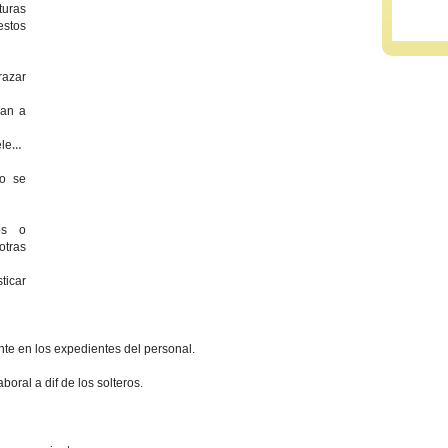
turas
estos
razar
van a
legir
mo se
aos o
tras
ticar
te en los expedientes del personal.
boral a dif de los solteros.