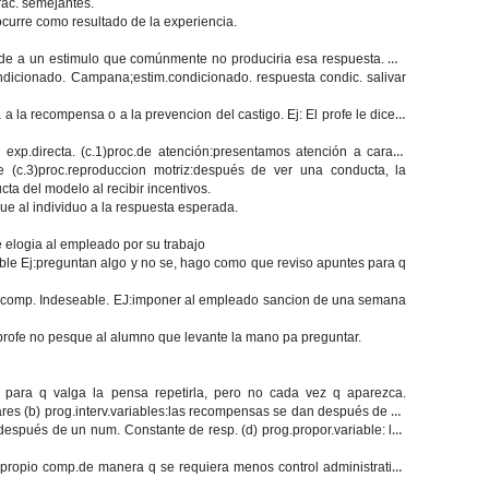
arac. semejantes.
curre como resultado de la experiencia.
de a un estimulo que comúnmente no produciria esa respuesta. EJ:
ondicionado. Campana;estim.condicionado. respuesta condic. salivar
a la recompensa o a la prevencion del castigo. Ej: El profe le dice q
xp.directa. (c.1)proc.de atención:presentamos atención a caract.
 (c.3)proc.reproduccion motriz:después de ver una conducta, la
ta del modelo al recibir incentivos.
e al individuo a la respuesta esperada.
e elogia al empleado por su trabajo
able Ej:preguntan algo y no se, hago como que reviso apuntes para q
un comp. Indeseable. EJ:imponer al empleado sancion de una semana
profe no pesque al alumno que levante la mano pa preguntar.
e para q valga la pensa repetirla, pero no cada vez q aparezca.
ares (b)
prog.interv.variables
:las recompensas se dan después de un
después de un num. Constante de resp. (d)
prog.propor.variable
: las
u propio comp.de manera q se requiera menos control administrativo