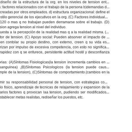
l diseño de la estructura de la org. en los niveles de tension entre
: factores relacionados con el trabajo de la persona b)demandas del
readas por otros empleados. d) estructura organizacional: define el
stilo gerencial de los ejecutivos en la org. (C)
Factores individuales:
s 120 o mas q no trabajan pueden derramarse sobre el trabajo. (D)
ion agrega tension al nivel del individuo.
sta a la percepción de la realidad mas q a la realidad misma. (B)
tor de tension. (C)
Apoyo social
: Pueden absorver el impacto de la
en contolar su propio destino, con externo, creen q su vida esta
erizan por impulso de excesiva competencia, con esto no significa q
pidez con q se enfurece, persistente actitud hostil y desconfianza
rias: (A)
Síntomas Fisiologicas
(la tension incrementa cambios en el
sanguinea) ,(B)
Síntomas Psicologicos
(la tension puede causar
mple de la tension), (C)
Síntomas de comportamiento
.(cambios en la
r su responsabilidad personal de tension, con estrategias como
io fisico, aprendizaje de tecnicas de relajamiento y expansion de la
varios factores q provocan laa tension, pudiendo ser modificados o
tablecer metas realistas, rediseñar los puestos, etc.