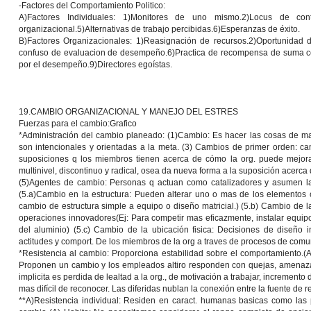
-Factores del Comportamiento Politico:
A)Factores Individuales: 1)Monitores de uno mismo.2)Locus de contr
organizacional.5)Alternativas de trabajo percibidas.6)Esperanzas de éxito.
B)Factores Organizacionales: 1)Reasignación de recursos.2)Oportunidad 
confuso de evaluacion de desempeño.6)Practica de recompensa de suma ce
por el desempeño.9)Directores egoístas.
19.CAMBIO ORGANIZACIONAL Y MANEJO DEL ESTRES
Fuerzas para el cambio:Grafico
*Administración del cambio planeado:
(1)
Cambio:
Es hacer las cosas de ma
son intencionales y orientadas a la meta. (3)
Cambios de primer orden
: ca
suposiciones q los miembros tienen acerca de cómo la org. puede mejora
multinivel, discontinuo y radical, osea da nueva forma a la suposición acerca 
(5)
Agentes de cambio:
Personas q actuan como catalizadores y asumen la 
(5.a)
Cambio en la estructura:
Pueden alterar uno o mas de los elementos cla
cambio de estructura simple a equipo o diseño matricial.) (5.b)
Cambio de la
operaciones innovadores(Ej: Para competir mas eficazmente, instalar equipo
del aluminio) (5.c)
Cambio de la ubicación fisica
: Decisiones de diseño i
actitudes y comport. De los miembros de la org a traves de procesos de comun
*
Resistencia al cambio:
Proporciona estabilidad sobre el comportamiento.(A
Proponen un cambio y los empleados altiro responden con quejas, amenaza
implicita es perdida de lealtad a la org., de motivación a trabajar, incremen
mas difícil de reconocer. Las diferidas nublan la conexión entre la fuente de res
**A)
Resistencia individual:
Residen en caract. humanas basicas como las p