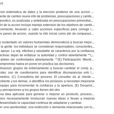
io)
on sistematica de datos y la eleccion posterior de una accion de
ente de cambio reune info de problemas, preocupaciones y cambios
agnostico, es analizada y sintetizada en preocupaciones primordiales,
ón de la accion incluye manejo extensivo de los objetivos de cambio.
ovimiento, llevando a cabo acciones especificas para corregir los
os panes de accion, usando la info inicial como pto de comparación
o sustentado en valores humanistas democraticos q buscan mejorar
 la gente:
los individuos se consideran responsables, conscientes e
y apoyo
: La org. efectiva y saludable se caracteriza por la confianza,
ectivas dejan de enfatizar la autoridad y control abiertamente **
(D)
deben ser confrontados abiertamente. **
(E) Participación:
Mientras
compromiso habra en poner en practica las decisiones.
lizacion: grupos de entrenamiento q buscan cambiar el comp. por
stas:
uso de cuestionarios para identificar discrepancias entr las
emedios.
(C) Consultoria del proceso:
El consultor da al cliente el
ciliente y los demas, e identifica los prosesos q necesitan mejorarse
equipo para incrementar la confianza y la apertura. (E)
Desarrollo
 y percepciones q los grupos tienen del otro.
va idea aplicada para generar o mejorar un producto, proceso o
mbios necesariamente involucran nuevas ideas o llevan a mejoras
desarrollado la capacidad continua de adaptarse y cambiar.
on una oportunidad, una restricción o demanda relacionada con lo q