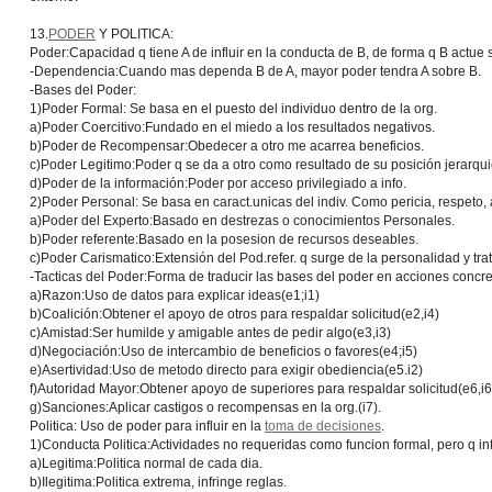
13.
PODER
Y POLITICA:
Poder:
Capacidad q tiene A de influir en la conducta de B, de forma q B actue
-
Dependencia:
Cuando mas dependa B de A, mayor poder tendra A sobre B.
-
Bases del Poder:
1)Poder Formal: Se basa en el puesto del individuo dentro de la org.
a)Poder Coercitivo
:Fundado en el miedo a los resultados negativos.
b)Poder de Recompensar
:Obedecer a otro me acarrea beneficios.
c)Poder Legitimo
:Poder q se da a otro como resultado de su posición jerarqui
d)Poder de la información:
Poder por acceso privilegiado a info.
2)Poder Personal: Se basa en caract.unicas del indiv. Como pericia, respeto,
a)Poder del Experto
:Basado en destrezas o conocimientos Personales.
b)Poder referente
:Basado en la posesion de recursos deseables.
c)Poder Carismatico
:Extensión del Pod.refer. q surge de la personalidad y tra
-
Tacticas del Poder:
Forma de traducir las bases del poder en acciones concre
a)Razon:Uso de datos para explicar ideas(e1;i1)
b)Coalición:Obtener el apoyo de otros para respaldar solicitud(e2,i4)
c)Amistad:Ser humilde y amigable antes de pedir algo(e3,i3)
d)Negociación:Uso de intercambio de beneficios o favores(e4;i5)
e)Asertividad:Uso de metodo directo para exigir obediencia(e5.i2)
f)Autoridad Mayor:Obtener apoyo de superiores para respaldar solicitud(e6,i6
g)Sanciones:Aplicar castigos o recompensas en la org.(i7).
Politica:
Uso de poder para influir en la
toma de decisiones
.
1)Conducta Politica:Actividades no requeridas como funcion formal, pero q in
a)Legitima:Politica normal de cada dia.
b)Ilegitima:Politica extrema, infringe reglas.