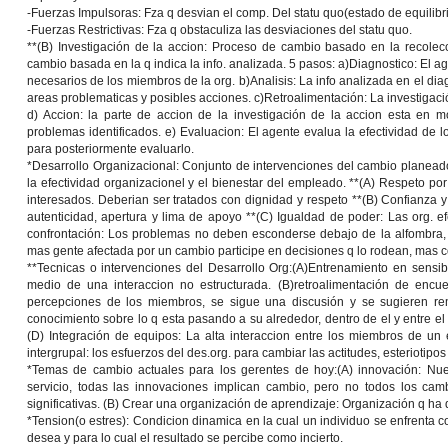
-Fuerzas Impulsoras: Fza q desvian el comp. Del statu quo(estado de equilibr
-Fuerzas Restrictivas: Fza q obstaculiza las desviaciones del statu quo.
**
(B) Investigación de la accion:
Proceso de cambio basado en la recolecci
cambio basada en la q indica la info. analizada. 5 pasos:
a)Diagnostico:
El ag
necesarios de los miembros de la org.
b)Analisis
: La info analizada en el di
areas problematicas y posibles acciones.
c)Retroalimentación:
La investigaci
d) Accion
: la parte de accion de la investigación de la accion esta en m
problemas identificados.
e) Evaluacion:
El agente evalua la efectividad de l
para posteriormente evaluarlo.
*
Desarrollo Organizacional:
Conjunto de intervenciones del cambio planead
la efectividad organizacionel y el bienestar del empleado. **
(A) Respeto por
interesados. Deberian ser tratados con dignidad y respeto **
(B) Confianza 
autenticidad, apertura y lima de apoyo **
(C) Igualdad de poder:
Las org. ef
confrontación
: Los problemas no deben esconderse debajo de la alfombra, 
mas gente afectada por un cambio participe en decisiones q lo rodean, mas 
**
Tecnicas o intervenciones del Desarrollo Org:(A)Entrenamiento
en sensibi
medio de una interaccion no estructurada.
(B)retroalimentación de encue
percepciones de los miembros, se sigue una discusión y se sugieren r
conocimiento sobre lo q esta pasando a su alrededor, dentro de el y entre el 
(D) Integración de equipos
: La alta interaccion entre los miembros de un 
intergrupal:
los esfuerzos del des.org. para cambiar las actitudes, esteriotipos
*
Temas de cambio actuales para los gerentes de hoy:(A) innovación:
Nue
servicio, todas las innovaciones implican cambio, pero no todos los ca
significativas.
(B) Crear una organización de aprendizaje
: Organización q ha 
*
Tension(o estres):
Condicion dinamica en la cual un individuo se enfrenta c
desea y para lo cual el resultado se percibe como incierto.