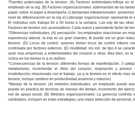
*
Fuentes potenciales de la tension:
(A)
Factores ambientales
:Influye en e
empleado de la org. (B)
Factores organizacionales
: a)demandas de las tareas
papel: sobre el papel q desempeña c) demandas interpersonales: presiones c
nivel de diferenciación en la org e) Liderazgo organizacional: representa el e
El individuo solo trabaja 40 a 50 horas a la semana. Las exp de las otra
Factores de tension son acumulativos:
Cada nuevo y persistente factor de tens
*
Diferencias individuales:
(A)
percepción:
los empleados reaccionan en respue
experiencia laboral:
la exp es un gran maestro, tb puede ser un gran reduc
tension. (D)
Locus de control:
quienes tienen locus de control interno cre
controlada por factores externos. (E)
Hostilidad:
los ind. de tipo A se caract
sean mas propensas a enfermedades del corazon u otras. Mas bien, es la ra
ciclica en los demas lo q es dañino.
*
Consecuencias de la tension:
diferentes formas de manifestación. 3 catego
metabolismo, incrementar el ritmo del corazón, respiración y presion 
insatisfacción relacionada con el trabajo, ya q la tension es el efecto mas si
tension, incluye cambios en productividad,ausencia y rotacion)
*
Manejo de la tension
: (A)
metodos individuales:
un empleado puede asumi
puesta en practica de tecnicas de manejo del tiempo, incremento del ejercic
red de apoyo social. (B)
Metodos organizacionales
: La gerencia controla 
cambiados, incluyen en estas estrategias, una mejor selección de personal, es