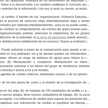
nes (B)
Seguridad:
Amenaza de los sentimientos de seguridad. (C)
)
Temor a lo desconocido
: Los cambios sustituyen lo conocido por la
selectivo de la información:
Una vez q crean su mundo, se resisten
al cambio. 6 fuentes de res. organizacional. (A)
Inercia Estructural
:
ea el proceso de selección elige sistemáticamente elige a ciertas
formados por sistemas interdependientes, osea no se puede cambiar
n cambiar su comportamiento, las normas del grupo podrian actuar
organizacionales podrian amenazar la experiencia de los grupos
ribucion de la autoridad en
la toma de decisiones
puede amenazar
s distribuciones establecidas de los recursos:
Grupos q controlan los
:
Puede reducirse a traves de la comunicación para ayudar a ver la
cambio en la q participan, los q se oponen pueden ser introducidos al
den ofrecer un rango de esfuerzo de apoyo para reducir la res.
ncia. (E)
Manipulación y cooptacion:
Manipulación es intentar
, buscando sobornar a los lideres del grupo de resistencia, dandole
directas o fuerza a los q se resisten.
e agentes de cambio externos, empleados nuevos o de los gerentes
 de los tres pasos de Lewin y el modelo de la investigación de la
so en las orga. (Ej. de traslado de 150 empleados de seattle y l.a. a
r nuevos amigos, tener nuevos compañeros de trabajo, etc. la unica
scongelar
: Los esfuerzos de cambio para superar las presiones tanto
Estabilizar una intervención de cambio al equilibrar las fuerzas de