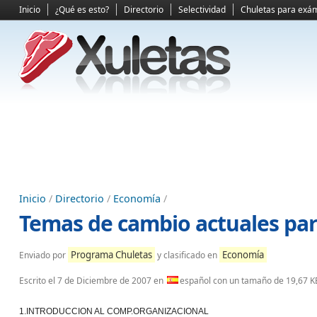
Inicio
¿Qué es esto?
Directorio
Selectividad
Chuletas para exá
Inicio
/
Directorio
/
Economía
/
Temas de cambio actuales par
Programa Chuletas
Economía
Enviado por
y clasificado en
Escrito el
7 de Diciembre de 2007
en
español con un tamaño de 19,67 K
1.INTRODUCCION AL COMP.ORGANIZACIONAL