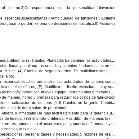
ol interno.3)Correspondencia con la personalidad.4)Inversion
de ascender.3)Desconfianza.4)Ambigüedad de funciones.5)Sistema
ro(ganar o perder).7)Toma de decisiones democratica.8)Presiones
nera diferente (2)
Cambio Planeado
: Es cambiar las actividades, q
mbio lineal y continuo, osea no hay cambios fundamentales en las
r el func. (4)
Cambio de segundo orden:
Es multidimensional, de
de la org.
responsabilidad de administrar las actividades de cambio, como:
ves del diseño org.(Ej: Modificar el diseño estructural, inluyendo
 tecnología:
Introducen nuevos equipo, herramientas o metodos de
 de manejo, horno y prensas para reducir los costos de fabricación
nterior, colocación de equipos (5.d)
Cambio en la gente:
Cambiar
ic., toma de dec y soluc. de problemas.
)
Abierta o Inmediata:
De mas facil tratamiento para la gerencia (Ej:
s de huelga..) (B
) Implicita o diferida
: Más difícil de manejar, la res.
to de errores, aumento en el ausentismo por supuesta enfermedad, y es
istencia y la rx a ella.
ercepciones, personalidades y necesidades. 5 razones de res. al