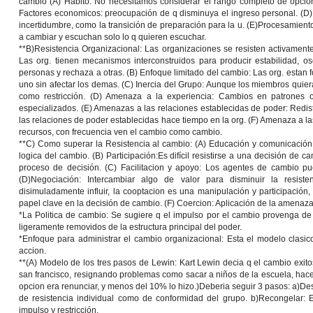
cambio (A)
Habito:
No necesitamos considerar el rango completo de opcio
Factores economicos
: preocupación de q disminuya el ingreso personal. (D
incertidumbre, como la transición de preparación para la u. (E)
Procesamiento 
a cambiar y escuchan solo lo q quieren escuchar.
**B)
Resistencia Organizacional:
Las organizaciones se resisten activamente 
Las org. tienen mecanismos interconstruidos para producir estabilidad, os
personas y rechaza a otras. (B)
Enfoque limitado del cambio:
Las org. estan 
uno sin afectar los demas. (C)
Inercia del Grupo:
Aunque los miembros quiera
como restricción. (D) Amenaza a la experiencia: Cambios en patrones 
especializados. (E)
Amenazas a las relaciones establecidas de poder:
Redist
las relaciones de poder establecidas hace tiempo en la org. (F
) Amenaza a la
recursos, con frecuencia ven el cambio como cambio.
**C)
Como superar la Resistencia al cambio:
(A)
Educación y comunicación
logica del cambio. (B)
Participación:
Es difícil resistirse a una decisión de 
proceso de decisión. (C)
Facilitacion y apoyo
: Los agentes de cambio pue
(D)
Negociación
: Intercambiar algo de valor para disminuir la resiste
disimuladamente influir, la cooptacion es una manipulación y participación
papel clave en la decisión de cambio. (F)
Coercion:
Aplicación de la amenazas 
*L
a Politica de cambio:
Se sugiere q el impulso por el cambio provenga d
ligeramente removidos de la estructura principal del poder.
*
Enfoque para administrar el cambio organizacional:
Esta el modelo clasico
accion.
**
(A) Modelo de los tres pasos de Lewin
: Kart Lewin decia q el cambio exito
san francisco, resignando problemas como sacar a niños de la escuela, hace
opcion era renunciar, y menos del 10% lo hizo.)Deberia seguir 3 pasos:
a)De
de resistencia individual como de conformidad del grupo.
b)Recongelar
: 
impulso y restricción.