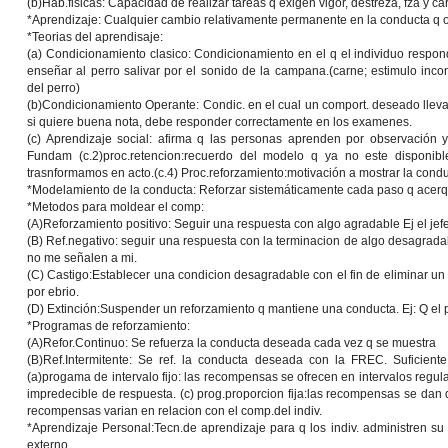
(b)Hab.fisicas: Capacidad de realizar tareas q exigen vigor, destreza, fza y c
*
Aprendizaje:
Cualquier cambio relativamente permanente en la conducta q o
*
Teorias del aprendisaje:
(a)
Condicionamiento clasico:
Condicionamiento en el q el individuo respon
enseñar al perro salivar por el sonido de la campana.(carne; estimulo inc
del perro)
(b)
Condicionamiento Operante:
Condic. en el cual un comport. deseado lleva 
si quiere buena nota, debe responder correctamente en los examenes.
(c)
Aprendizaje social:
afirma q las personas aprenden por observación y e
Fundam (c.2)proc.retencion:recuerdo del modelo q ya no este disponible
trasnformamos en acto.(c.4) Proc.reforzamiento:motivación a mostrar la conduc
*
Modelamiento de la conducta:
Reforzar sistemáticamente cada paso q acerqu
*
Metodos para moldear el comp:
(A)Reforzamiento positivo: Seguir una respuesta con algo agradable Ej el jef
(B) Ref.negativo: seguir una respuesta con la terminacion de algo desagrad
no me señalen a mi.
(C) Castigo:Establecer una condicion desagradable con el fin de eliminar 
por ebrio.
(D) Extinción:Suspender un reforzamiento q mantiene una conducta. Ej: Q el 
*Programas de reforzamiento:
(A)Refor.Continuo: Se refuerza la conducta deseada cada vez q se muestra
(B)Ref.Intermitente: Se ref. la conducta deseada con la FREC. Suficient
(a)
progama de intervalo fijo:
las recompensas se ofrecen en intervalos regul
impredecible de respuesta. (c)
prog.proporcion fija
:las recompensas se dan 
recompensas varian en relacion con el comp.del indiv.
*
Aprendizaje Personal:
Tecn.de aprendizaje para q los indiv. administren s
externo.