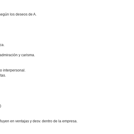
 según los deseos de A.
ca.
 admiración y carisma.
to interpersonal.
tas.
)
fluyen en ventajas y desv. dentro de la empresa.