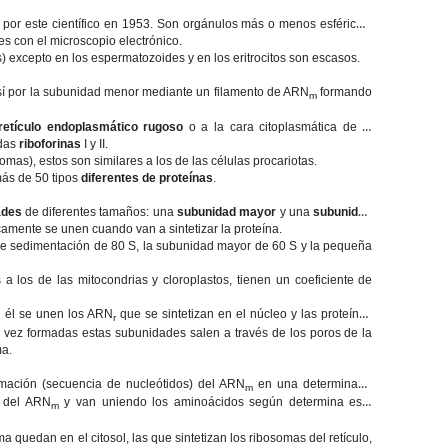
por este científico en 1953. Son orgánulos más o menos esféricos,
s con el microscopio electrónico.
s) excepto en los espermatozoides y en los eritrocitos son escasos.
e sí por la subunidad menor mediante un filamento de ARN
formando
m
retículo endoplasmático rugoso
o a la cara citoplasmática de la
adas
riboforinas
I y II.
omas), estos son similares a los de las células procariotas.
ás de 50 tipos
diferentes de proteínas
.
ades
de diferentes tamaños: una
subunidad mayor
y una
subunidad
mente se unen cuando van a sintetizar la proteína.
 de sedimentación de 80 S, la subunidad mayor de 60 S y la pequeña
a los de las mitocondrias y cloroplastos, tienen un coeficiente de
n él se unen los ARN
que se sintetizan en el núcleo y las proteínas
r
a vez formadas estas subunidades salen a través de los poros de la
ma.
ormación (secuencia de nucleótidos) del ARN
en una determinada
m
s del ARN
y van uniendo los aminoácidos según determina esta
m
a quedan en el citosol, las que sintetizan los ribosomas del retículo,