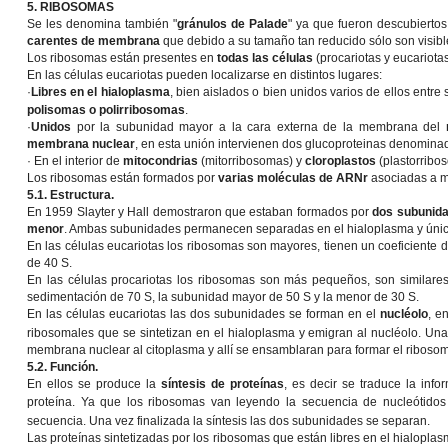
5. RIBOSOMAS
Se les denomina también "
gránulos de Palade
" ya que fueron descubiertos 
carentes de membrana
que debido a su tamaño tan reducido sólo son visible
Los ribosomas están presentes en
todas las células
(procariotas y eucariota
En las células eucariotas pueden localizarse en distintos lugares:
·
Libres en el hialoplasma
, bien aislados o bien unidos varios de ellos entr
polisomas o polirribosomas
.
·
Unidos
por la subunidad mayor a la cara externa de la membrana del
membrana nuclear
, en esta unión intervienen dos glucoproteinas denomin
· En el interior de
mitocondrias
(mitorribosomas) y
cloroplastos
(plastorribos
Los ribosomas están formados por
varias moléculas de ARNr
asociadas a m
5.1. Estructura.
En 1959 Slayter y Hall demostraron que estaban formados por
dos subunid
menor
. Ambas subunidades permanecen separadas en el hialoplasma y única
En las células eucariotas los ribosomas son mayores, tienen un coeficiente
de 40 S.
En las células procariotas los ribosomas son más pequeños, son similares 
sedimentación de 70 S, la subunidad mayor de 50 S y la menor de 30 S.
En las células eucariotas las dos subunidades se forman en el
nucléolo
, e
ribosomales que se sintetizan en el hialoplasma y emigran al nucléolo. Un
membrana nuclear al citoplasma y allí se ensamblaran para formar el riboso
5.2. Función.
En ellos se produce la
síntesis de proteínas
, es decir se traduce la inf
proteína. Ya que los ribosomas van leyendo la secuencia de nucleótido
secuencia. Una vez finalizada la síntesis las dos subunidades se separan.
Las proteínas sintetizadas por los ribosomas que están libres en el hialoplasm