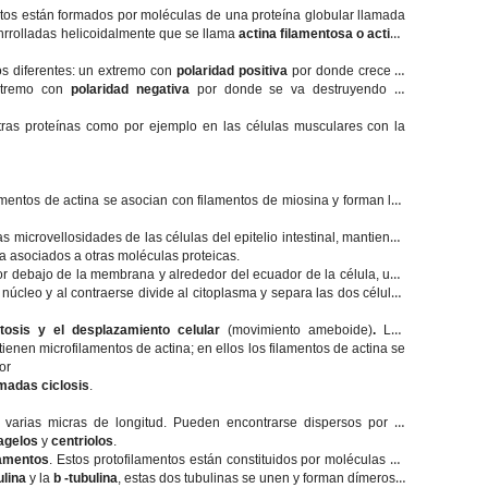
ntos están formados por moléculas de una proteína globular llamada
enrrolladas helicoidalmente que se llama
actina filamentosa o actina
os diferentes: un extremo con
polaridad positiva
por donde crece el
extremo con
polaridad negativa
por donde se va destruyendo el
otras proteínas como por ejemplo en las células musculares con la
amentos de actina se asocian con filamentos de miosina y forman las
las microvellosidades de las células del epitelio intestinal, mantienen
a asociados a otras moléculas proteicas.
or debajo de la membrana y alrededor del ecuador de la célula, una
núcleo y al contraerse divide al citoplasma y separa las dos células
tosis y el desplazamiento celular
(movimiento ameboide)
.
Los
enen microfilamentos de actina; en ellos los filamentos de actina se
or
amadas ciclosis
.
arias micras de longitud. Pueden encontrarse dispersos por el
lagelos
y
centriolos
.
lamentos
. Estos protofilamentos están constituidos por moléculas de
ulina
y la
b -tubulina
, estas dos tubulinas se unen y forman dímeros y