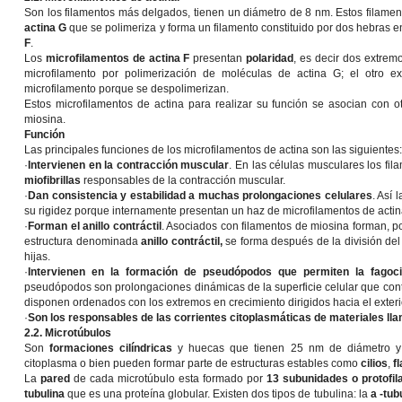
Son los filamentos más delgados, tienen un diámetro de 8 nm. Estos filame
actina G
que se polimeriza y forma un filamento constituido por dos hebras 
F
.
Los
microfilamentos de actina F
presentan
polaridad
, es decir dos extrem
microfilamento por polimerización de moléculas de actina G; el otro 
microfilamento porque se despolimerizan.
Estos microfilamentos de actina para realizar su función se asocian con 
miosina.
Función
Las principales funciones de los microfilamentos de actina son las siguientes:
·
Intervienen en la contracción muscular
. En las células musculares los fil
miofibrillas
responsables de la contracción muscular.
·
Dan consistencia y estabilidad a muchas prolongaciones celulares
. Así 
su rigidez porque internamente presentan un haz de microfilamentos de actin
·
Forman el anillo contráctil
. Asociados con filamentos de miosina forman, p
estructura denominada
anillo contráctil,
se forma después de la división del 
hijas.
·
Intervienen en la formación de pseudópodos que permiten la fagoci
pseudópodos son prolongaciones dinámicas de la superficie celular que conti
disponen ordenados con los extremos en crecimiento dirigidos hacia el exteri
·
Son los responsables de las corrientes citoplasmáticas de materiales ll
2.2. Microtúbulos
Son
formaciones cilíndricas
y huecas que tienen 25 nm de diámetro y v
citoplasma o bien pueden formar parte de estructuras estables como
cilios
,
f
La
pared
de cada microtúbulo esta formado por
13 subunidades o protofi
tubulina
que es una proteína globular. Existen dos tipos de tubulina: la
a -tub