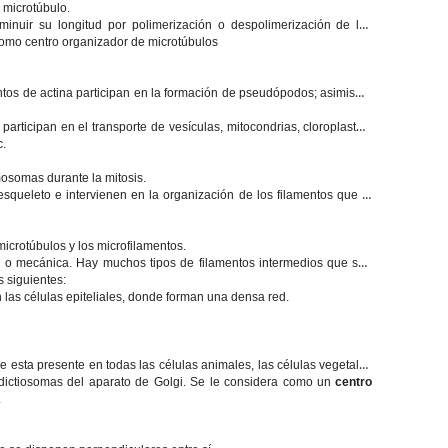
 microtúbulo.
nuir su longitud por polimerización o despolimerización de las
 como centro organizador de microtúbulos
ntos de actina participan en la formación de pseudópodos; asimismo
, participan en el transporte de vesículas, mitocondrias, cloroplastos,
c.
mosomas durante la mitosis.
esqueleto e intervienen en la organización de los filamentos que lo
icrotúbulos y los microfilamentos.
l
o mecánica. Hay muchos tipos de filamentos intermedios que son
s siguientes:
n las células epiteliales, donde forman una densa red.
 esta presente en todas las células animales, las células vegetales
s dictiosomas del aparato de Golgi. Se le considera como un
centro
.