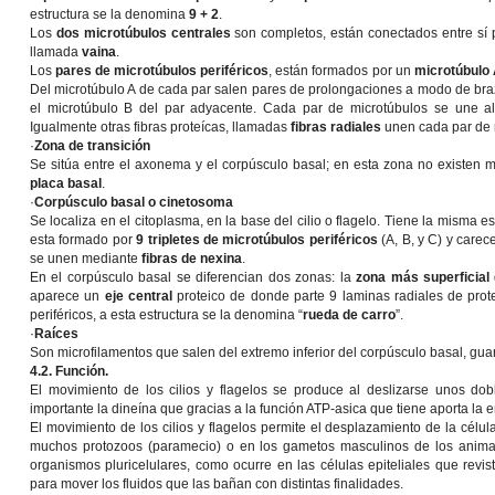
estructura se la denomina
9 + 2
.
Los
dos microtúbulos centrales
son completos, están conectados entre sí
llamada
vaina
.
Los
pares de microtúbulos periféricos
, están formados por un
microtúbulo
Del microtúbulo A de cada par salen pares de prolongaciones a modo de br
el microtúbulo B del par adyacente. Cada par de microtúbulos se une a
Igualmente otras fibras proteícas, llamadas
fibras radiales
unen cada par de m
·
Zona de transición
Se sitúa entre el axonema y el corpúsculo basal; en esta zona no existen m
placa basal
.
·
Corpúsculo basal
o cinetosoma
Se localiza en el citoplasma, en la base del cilio o flagelo. Tiene la misma e
esta formado por
9 tripletes de microtúbulos periféricos
(A, B, y C) y carec
se unen mediante
fibras de nexina
.
En el corpúsculo basal se diferencian dos zonas: la
zona más superficial
aparece un
eje central
proteico de donde parte 9 laminas radiales de prote
periféricos, a esta estructura se la denomina “
rueda de carro
”.
·
Raíces
Son microfilamentos que salen del extremo inferior del corpúsculo basal, guar
4.2. Función.
El movimiento de los cilios y flagelos se produce al deslizarse unos dob
importante la dineína que gracias a la función ATP-asica que tiene aporta la 
El movimiento de los cilios y flagelos permite el desplazamiento de la célul
muchos protozoos (paramecio) o en los gametos masculinos de los animales
organismos pluricelulares, como ocurre en las células epiteliales que revis
para mover los fluidos que las bañan con distintas finalidades.