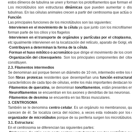
estos dímeros de tubulina se unen y forman los protofilamentos que forman el
Los microtúbulos son estructuras
dinámicas
que pueden aumentar o dismi
tubulinas. En las células animales crecen a partir del centrosoma que actúa
Función
Las principales funciones de los microtúbulos son las siguientes:
·
Intervienen en el movimiento de la célula
ya que junto con los microfilame
forman parte de los cilios y los flagelos
·
Intervienen en el transporte de orgánulos y partículas por el citoplasma
etc igualmente intervienen en la localización del retículo, aparato de Golgi, et
·
Contribuyen a determinan la forma de la célula
.
·
Forman el huso mitótico o acromático
que dirige el movimiento de los cro
·
Organización del citoesqueleto
. Son los principales componentes del cito
constituyen.
2.3. Filamentos intermedios
Se denominan así porque tienen un diámetro de 10 nm, intermedio entre los m
Son
fibras proteicas
resistentes que desempeñan una
función estructura
característicos de cada tipo de células, entre los más importantes destacan lo
·
Filamentos de queratina
, se denominan
tonofilamentos
, están presentes e
·
Neurofilamentos
se encuentran en los axones y dendritas de las neuronas.
·
Filamentos de desmina
se encuentra en las fibras musculares.
3. CENTROSOMA
También se le denomina
centro celular
. Es un orgánulo no membranoso, que
carecen de él. Se localiza cerca del núcleo, a veces esta rodeado por lo
organizador de microtúbulos
porque de su periferia surgen los microtúbulos
3.1. Estructura:
En el centrosoma se diferencian las siguientes partes: