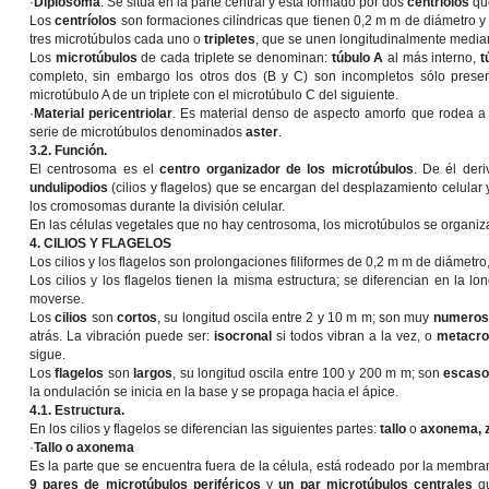
·
Diplosoma
. Se sitúa en la parte central y esta formado por dos
centríolos
que
Los
centríolos
son formaciones cilíndricas que tienen 0,2 m m de diámetro y
tres microtúbulos cada uno o
tripletes
, que se unen longitudinalmente median
Los
microtúbulos
de cada triplete se denominan:
túbulo A
al más interno,
t
completo, sin embargo los otros dos (B y C) son incompletos sólo presen
microtúbulo A de un triplete con el microtúbulo C del siguiente.
·
Material pericentriolar
. Es material denso de aspecto amorfo que rodea a l
serie de microtúbulos denominados
aster
.
3.2. Función.
El centrosoma es el
centro organizador de los microtúbulos
. De él deri
undulipodios
(cilios y flagelos) que se encargan del desplazamiento celular
los cromosomas durante la división celular.
En las células vegetales que no hay centrosoma, los microtúbulos se organiz
4. CILIOS Y FLAGELOS
Los cilios y los flagelos son prolongaciones filiformes de 0,2 m m de diámetro,
Los cilios y los flagelos tienen la misma estructura; se diferencian en la 
moverse.
Los
cilios
son
cortos
, su longitud oscila entre 2 y 10 m m; son muy
numeros
atrás. La vibración puede ser:
isocronal
si todos vibran a la vez, o
metacro
sigue.
Los
flagelos
son
largos
, su longitud oscila entre 100 y 200 m m; son
escas
la ondulación se inicia en la base y se propaga hacia el ápice.
4.1. Estructura.
En los cilios y flagelos se diferencian las siguientes partes:
tallo
o
axonema,
·
Tallo o axonema
Es la parte que se encuentra fuera de la célula, está rodeado por la membra
9 pares de microtúbulos periféricos
y
un par microtúbulos centrales
qu