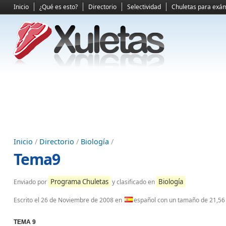
Inicio
¿Qué es esto?
Directorio
Selectividad
Chuletas para exá
Inicio
/
Directorio
/
Biología
/
Tema9
Programa Chuletas
Biología
Enviado por
y clasificado en
Escrito el
26 de Noviembre de 2008
en
español con un tamaño de 21,56
TEMA 9