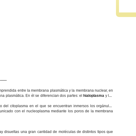
-----
comprendida entre la membrana plasmática y la membrana nuclear, en
ana plasmática. En él se diferencian dos partes: el
hialoplasma
y los
so del citoplasma en el que se encuentran inmersos los orgánulos
omunicado con el nucleoplasma mediante los poros de la membrana
 disueltas una gran cantidad de moléculas de distintos tipos que