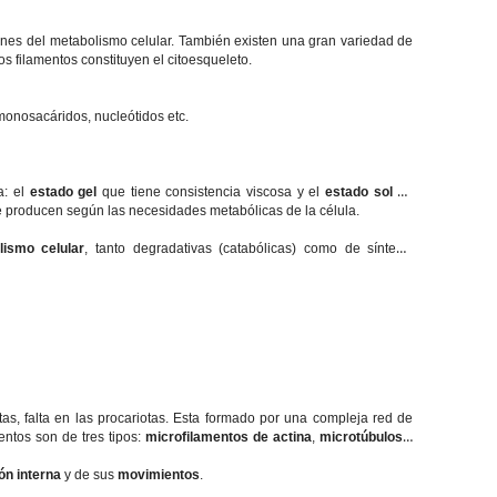
ones del metabolismo celular. También existen una gran variedad de
os filamentos constituyen el citoesqueleto.
onosacáridos, nucleótidos etc.
a: el
estado gel
que tiene consistencia viscosa y el
estado sol
de
se producen según las necesidades metabólicas de la célula.
lismo celular
, tanto degradativas (catabólicas) como de síntesis
as, falta en las procariotas. Esta formado por una compleja red de
entos son de tres tipos:
microfilamentos de actina
,
microtúbulos
y
ón interna
y de sus
movimientos
.