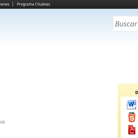
menes
Programa Chuletas
D
 KB