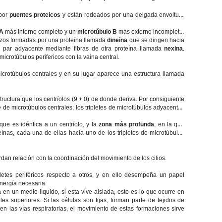
 por
puentes proteicos
y están rodeados por una delgada envoltura
 A
más interno completo y un
microtúbulo B
más externo incompleto.
azos formadas por una proteína llamada
dineína
que se dirigen hacia
l par adyacente mediante fibras de otra proteína llamada
nexina
.
icrotúbulos perifericos con la vaina central.
icrotúbulos centrales y en su lugar aparece una estructura llamada
structura que los centríolos (9 + 0) de donde deriva. Por consiguiente
e de microtúbulos centrales; los tripletes de microtúbulos adyacentes
que es idéntica a un centríolo, y la
zona más profunda
, en la que
ínas, cada una de ellas hacia uno de los tripletes de microtúbulos
dan relación con la coordinación del movimiento de los cilios.
letes periféricos respecto a otros, y en ello desempeña un papel
energía necesaria.
a en un medio líquido, si esta vive aislada, esto es lo que ocurre en
 superiores. Si las células son fijas, forman parte de tejidos de
ten las vías respiratorias, el movimiento de estas formaciones sirve