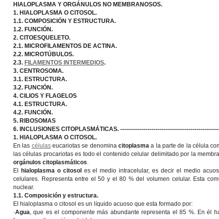
HIALOPLASMA Y ORGÁNULOS NO MEMBRANOSOS.
1. HIALOPLASMA O CITOSOL.
1.1. COMPOSICIÓN Y ESTRUCTURA.
1.2. FUNCIÓN.
2. CITOESQUELETO.
2.1. MICROFILAMENTOS DE ACTINA.
2.2. MICROTÚBULOS.
2.3.
FILAMENTOS INTERMEDIOS
.
3. CENTROSOMA.
3.1. ESTRUCTURA.
3.2. FUNCIÓN.
4. CILIOS Y FLAGELOS
4.1. ESTRUCTURA.
4.2. FUNCIÓN.
5. RIBOSOMAS
6. INCLUSIONES CITOPLASMÁTICAS. ---------------------------------------------------
1. HIALOPLASMA O CITOSOL.
En las
células
eucariotas se denomina
citoplasma
a la parte de la célula 
las células procariotas es todo el contenido celular delimitado por la membr
orgánulos citoplasmáticos
.
El
hialoplasma o citosol
es el medio intracelular, es decir el medio acuo
celulares. Representa entre el 50 y el 80 % del volumen celular. Esta c
nuclear.
1.1. Composición y estructura.
El hialoplasma o citosol es un líquido acuoso que esta formado por:
·
Agua
, que es el componente más abundante representa el 85 %. En él hay