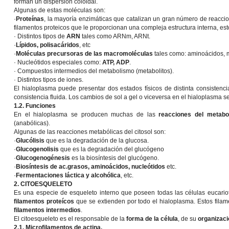
forman un dispersión coloidal.
Algunas de estas moléculas son:
·
Proteínas
, la mayoría enzimáticas que catalizan un gran número de reacci
filamentos proteicos que le proporcionan una compleja estructura interna, est
· Distintos tipos de
ARN
tales como ARNm, ARNt.
·
Lípidos, polisacáridos
, etc
·
Moléculas precursoras de las macromoléculas
tales como: aminoácidos, m
· Nucleótidos especiales como:
ATP, ADP
.
· Compuestos intermedios del metabolismo (metabolitos).
· Distintos tipos de iones.
El hialoplasma puede presentar dos estados físicos de distinta consistenci
consistencia fluida. Los cambios de sol a gel o viceversa en el hialoplasma 
1.2. Funciones
En el hialoplasma se producen muchas de las
reacciones del metabo
(anabólicas).
Algunas de las reacciones metabólicas del citosol son:
·
Glucólisis
que es la degradación de la glucosa.
·
Glucogenolisis
que es la degradación del glucógeno
·
Glucogenogénesis
es la biosíntesis del glucógeno.
·
Biosíntesis de ac.grasos, aminoácidos, nucleótidos
etc.
·
Fermentaciones láctica y alcohólica
, etc.
2. CITOESQUELETO
Es una especie de esqueleto interno que poseen todas las células eucariot
filamentos proteícos
que se extienden por todo el hialoplasma. Estos filam
filamentos intermedios
.
El citoesqueleto es el responsable de la
forma de la célula
, de su
organizaci
2.1. Microfilamentos de actina.