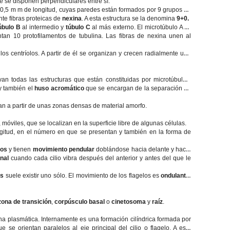
 se disponen perpendiculares entre sí.
 0,5 m m de longitud, cuyas paredes están formados por 9 grupos de
te fibras proteicas de
nexina
. A esta estructura se la denomina
9+0.
úbulo B
al intermedio y
túbulo C
al más externo. El microtúbulo A es
tan 10 protofilamentos de tubulina. Las fibras de nexina unen al
os centríolos. A partir de él se organizan y crecen radialmente una
van todas las estructuras que están constituidas por microtúbulos:
 y también el
huso acromático
que se encargan de la separación de
an a partir de unas zonas densas de material amorfo.
 móviles, que se localizan en la superficie libre de algunas células.
longitud, en el número en que se presentan y también en la forma de
os
y tienen
movimiento pendular
doblándose hacia delante y hacia
nal
cuando cada cilio vibra después del anterior y antes del que le
os
suele existir uno sólo. El movimiento de los flagelos es
ondulante
,
zona de transición
,
corpúsculo basal
o
cinetosoma
y
raíz
.
na plasmática. Internamente es una formación cilíndrica formada por
e se orientan paralelos al eje principal del cilio o flagelo. A esta