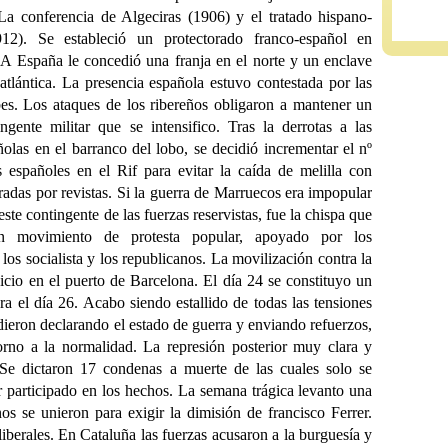
La conferencia de Algeciras (1906) y el tratado hispano-
912). Se estableció un protectorado franco-español en
A España le concedió una franja en el norte y un enclave
 atlántica. La presencia española estuvo contestada por las
bes. Los ataques de los ribereños obligaron a mantener un
ingente militar que se intensifico. Tras la derrotas a las
ñolas en el barranco del lobo, se decidió incrementar el nº
 españoles en el Rif para evitar la caída de melilla con
gradas por revistas. Si la guerra de Marruecos era impopular
este contingente de las fuerzas reservistas, fue la chispa que
n movimiento de protesta popular, apoyado por los
 los socialista y los republicanos. La movilización contra la
nicio en el puerto de Barcelona. El día 24 se constituyo un
a el día 26. Acabo siendo estallido de todas las tensiones
dieron declarando el estado de guerra y enviando refuerzos,
torno a la normalidad. La represión posterior muy clara y
 Se dictaron 17 condenas a muerte de las cuales solo se
ber participado en los hechos. La semana trágica levanto una
os se unieron para exigir la dimisión de francisco Ferrer.
liberales. En Cataluña las fuerzas acusaron a la burguesía y