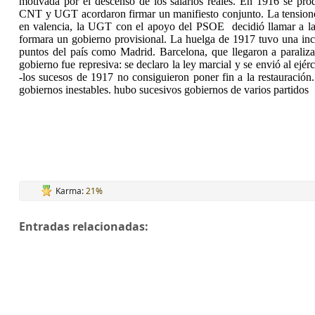
motivada por el descenso de los salarios reales. En 1916 se prod
CNT y UGT acordaron firmar un manifiesto conjunto. La tensione 
en valencia, la UGT con el apoyo del PSOE
decidió llamar a l
formara un gobierno provisional. La huelga de 1917 tuvo una inc
puntos del país como Madrid. Barcelona, que llegaron a paraliza
gobierno fue represiva: se declaro la ley marcial y se envió al ejér
-los sucesos de 1917 no consiguieron poner fin a la restauración.
gobiernos inestables. hubo sucesivos gobiernos de varios partidos
Karma:
21%
Entradas relacionadas: