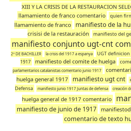
XIII Y LA CRISIS DE LA RESTAURACION SEL
llamamiento de franco comentario
quien fir
manifiesto de la h
llamamiento de franco
crisisi de la restauración
manifiesto del g
manifiesto conjunto ugt-cnt com
UGT definicion
2º DE BACHILLER
la crisis del 1917 a espanya
manifiesto del comite de huelga
1917
come
comentari
parlamentarios catalanistas comentario junio 1917
manifiesto ugt cnt
huelga general 1917
Defensa
manifiesto junio 1917 Juntas de defensa
creación d
man
huelga general de 1917 comentario
manifiesto de junio de 1917
manifiestod
comentario de texto h