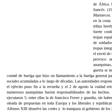
de África. 
francés (1
Marruecos. 
en la costa
tribus bere
fuerte cont
tropas espa
de soldados
tropas inte
el envió de 
provoco u
anarquistas,
guerra se i
comité de huelga que hizo un llamamiento a la huelga general par
sociales acumuladas a lo largo de décadas. Las autoridades respon
el ejército puso fin a la revuelta y el 2 de agosto la cuidad re
numerosos anarquistas fueron responsabilizados de las hechos.
ejecutaron 5, entre ellas la de francisco Ferrer y guardia, sin ha
oleada de propuestas en toda Europa y los liberales y republican
Alfonso XIII disuelve las cortes y
lo trampaza al gobierno de los 