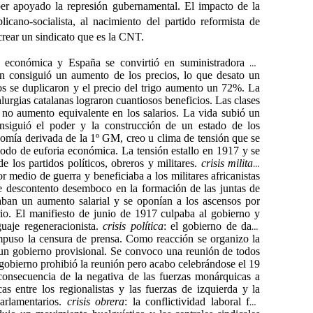
aber apoyado la represión gubernamental. El impacto de la
icano-socialista, al nacimiento del partido reformista de
rear un sindicato que es la CNT.
n económica y España se convirtió en suministradora de
ión consiguió un aumento de los precios, lo que desato un
tos se duplicaron y el precio del trigo aumento un 72%. La
talurgias catalanas lograron cuantiosos beneficios. Las clases
no aumento equivalente en los salarios. La vida subió un
nsiguió el poder y la construcción de un estado de los
nomía derivada de la 1º GM, creo u clima de tensión que se
riodo de euforia económica. La tensión estallo en 1917 y se
e los partidos políticos, obreros y militares.
crisis militar
:
r medio de guerra y beneficiaba a los militares africanistas
rte descontento desemboco en la formación de las juntas de
aban un aumento salarial y se oponían a los ascensos por
rio. El manifiesto de junio de 1917 culpaba al gobierno y
guaje regeneracionista.
crisis política
: el gobierno de dato
 impuso la censura de prensa. Como reacción se organizo la
 un gobierno provisional. Se convoco una reunión de todos
l gobierno prohibió la reunión pero acabo celebrándose el 19
 consecuencia de la negativa de las fuerzas monárquicas a
as entre los regionalistas y las fuerzas de izquierda y la
parlamentarios.
crisis obrera
: la conflictividad laboral fue