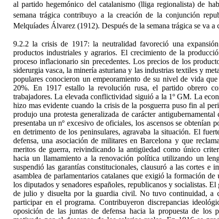
al partido hegemónico del catalanismo (lliga regionalista) de h
semana trágica contribuyo a la creación de la conjunción republ
Melquíades Álvarez (1912). Después de la semana trágica se va a c
9.2.2 la crisis de 1917
: la neutralidad favoreció una expansió
productos industriales y agrarios. El crecimiento de la producc
proceso inflacionario sin precedentes. Los precios de los produc
siderurgia vasca, la minería asturiana y las industrias textiles y me
populares conocieron un empeoramiento de su nivel de vida que 
20%. En 1917 estallo la revolución rusa, el partido obrero co
trabajadores. La elevada conflictividad siguió a la 1º GM. La eco
hizo mas evidente cuando la crisis de la posguerra puso fin al pe
produjo una protesta generalizada de carácter antigubernamental d
presentaba un nº excesivo de oficiales, los ascensos se obtenían po
en detrimento de los peninsulares, agravaba la situación. El fue
defensa, una asociación de militares en Barcelona y que reclam
meritos de guerra, reivindicando la antigüedad como único crite
hacia un llamamiento a la renovación política utilizando un len
suspendió las garantías constitucionales, clausuró a las cortes e
asamblea de parlamentarios catalanes que exigió la formación de
los diputados y senadores españoles, republicanos y socialistas. E
de julio y disuelta por la guardia civil. No tuvo continuidad, a
participar en el programa. Contribuyeron discrepancias ideológic
oposición de las juntas de defensa hacia la propuesta de los 