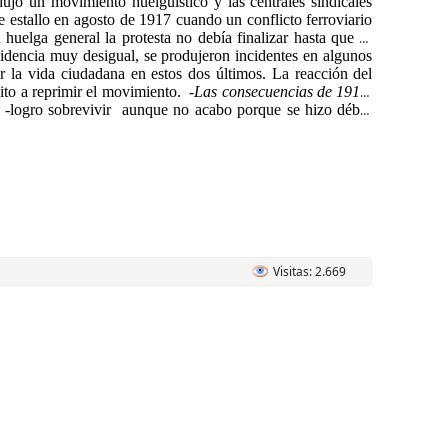
ujo un movimiento huelguístico y las centrales sindicales
estallo en agosto de 1917 cuando un conflicto ferroviario
a huelga general la protesta no debía finalizar hasta que se
idencia muy desigual, se produjeron incidentes en algunos
r la vida ciudadana en estos dos últimos. La reacción del
cito a reprimir el movimiento.
-Las consecuencias de 1917
:
 -logro sobrevivir
aunque no acabo porque se hizo débil.
Visitas: 2.669