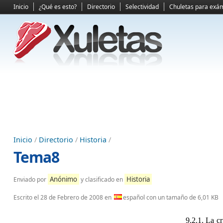
Inicio
¿Qué es esto?
Directorio
Selectividad
Chuletas para exá
Inicio
/
Directorio
/
Historia
/
Tema8
Anónimo
Historia
Enviado por
y clasificado en
Escrito el
28 de Febrero de 2008
en
español con un tamaño de 6,01 KB
9.2.1. La c