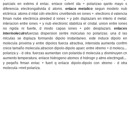
parcials en extrms d enlac. enlace cvlent sta + polarizao qanto mayo s
diferencia electrongativida d atoms.
enlace metalico
segun modelo nub
elctrnica: atoms d mtal cdn electrns cnvirtiends en iones +. electrons d valencia
frman nube electrnica alreded d iones + y pdn dsplazars en interio d metal.
interacion entre iones + y nub electronic stabiliza el cristal. union entre iones
no rigida ni fuerte, d modo capas iones + pdn desplazars.
enlaces
intermoleculrs
fuerzas dispersion
(entre molculas no polarizas. una d las
mlculas se dsplaza formando dipolo instantaneo. este induce dipolo en
molecula proxima y entre dipolos fuerza atractiva, intensida aumenta confrm
crece tamaño molecula.
atracion dipolo-dipolo
aparc entre xtremo + d molecula
polariza y - d otra. fuerzas aumentan con polarida d molecula y disminuyen cn
aumento temperatura.
enlace hidrogeno
atomos d hidrogn y atms electrngativs
y peqeñs frman enlac + fuert q enlace dipolo-dipolo con xtremo - d otra
molecula =mnt polariza.