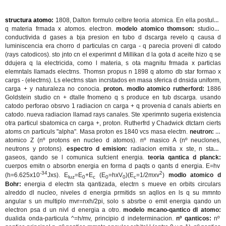
structura atomo:
1808, Dalton formulo celbre teoria atomica. En ella postulab
q materia frmada x atomos. electron.
modelo atomico thomson:
studio d
conductivida d gases a bja presion en tubo d dscarga revelo q causa d
luminiscencia era chorro d particulas cn carga - q parecia proveni dl catodo
(rays catodicos). sto jnto cn el experimnt d Millikan d la gota d aceite hizo q se
ddujera q la electricida, como l materia, s ota magnitu frmada x particlas
elemntals llamads electrns. Thomsn propus n 1898 q atomo db star formao x
cargs - (electrns). Ls electrns stan incrstados en masa sferica d dnsida uniform,
carga + y naturaleza no conocia.
proton. modlo atomico rutherford:
1886
Goldstein studio cn + dtalle fnomeno q s produce en tub dscarga. usando
catodo perforao obsrvo 1 radiacion cn carga + q provenia d canals abierts en
catodo. nueva radiacion llamad rays canales. Ste xperimnto sugeria existencia
otra particul sbatomica cn carga +, proton. Rutherfrd y Chadwick dtctarn cierts
atoms cn particuls "alpha". Masa proton es 1840 vcs masa electrn.
neutron:
nº
atomico Z (nº protons en nucleo d atomos). nº masico A (nº neuclones,
neutrons y protons).
espectro d emision:
radiacion emitia x ste, n stado
gaseos, qando se l comunica sufcient energia.
teoria qantica d planck:
cuerpos emitn o absorbn energia en forma d paqts o qants d energia. E=hv
-34
2
(h=6.625x10
Jxs). E
=E
+E
(E
=hxV
)(E
=1/2mxv
)
modlo atomico d
luz
0
c
0
0
c
Bohr:
energia d electrn sta qantizada, electrn s mueve en orbits circulars
alreddo dl nucleo, niveles d energia prmitids sn aqllos en ls q su mmnto
angular s un multiplo mvr=nxh/2pi, solo s absrbe o emit energia qando un
electron psa d un nivl d energia a otro.
modelo mcano-qantico dl atomo:
dualida onda-particula ^=h/mv, principio d indeterminacion.
nº qanticos:
nº