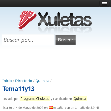
Inicio
¿Qué es esto?
Directorio
Selectividad
Chuletas para exámenes
Programa Chuletas
Inicio
/
Directorio
/
Química
/
Tema11y13
Programa Chuletas
Química
Enviado por
y clasificado en
Escrito el
4 de Marzo de 2007
en
español con un tamaño de 5,9 KB