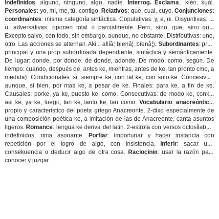
Indefinidos
: alguno, ninguno, algo, nadie.
Interrog. Exclama
.: kién, kuál.
Personales
: yo, mí, me, tú, contigo.
Relativos
: que, cual, cuyo.
Conjunciones
:
coordinantes
: misma categoría sintáctica.
Copulativas
: y, e, ni.
Disyuntivas
: o,
u.
adversativas
: oponen total o parcialmente. Pero, sino, que, sino que.
Excepto salvo, con todo, sin embargo, aunque, no obstante. Distributivas: uno,
otro. Las acciones se alternan. Aki.., allíâ¦ bienâ¦, bienâ¦).
Subordinantes
: prop
principal y una prop subordinada dependiente, sintáctica y semánticamente.
De lugar
: donde, por donde, de donde, adonde.
De modo
: como, según.
De
tiempo
: cuando, después de, antes ke, mientras, antes de ke, tan pronto cmo, a
medida).
Condicionales
: si, siempre ke, con tal ke, con solo ke.
Concesivas
:
aunque, si bien, por mas ke, a pesar de ke.
Finales
: para ke, a fin de ke.
Causales
: porke, ya ke, puesto ke, como.
Consecutivas
: de modo ke, conke,
asi ke, ya ke, luego, tan ke, tanto ke, tan como.
Vocabulario
:
anacreóntico
:
propio y característico del poeta griego Anacreonte. 2-dixo especialmente de
una composición poética ke, a imitación de las de Anacreonte, canta asuntos
ligeros.
Romance
: lengua ke deriva del latin. 2-estrofa con versos octosílabos,
indefinidos, rima asonante.
Porfiar
: importunar y hacer instancia con
repetición por el logro de algo, con insistencia.
Inferir
: sacar una
consekuencia o deducir algo de otra cosa.
Raciocinio
: usar la razón para
conocer y juzgar.