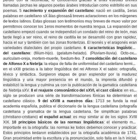
perdió con la reconkista, lo conocemos gracias a unas estrofas breves
llamadas jarchas ke algunos poetas árabes introducían como estribillo en sus
poemas. 5
nacimiento y expansión del castellano
: nació en castilla, 1eras
palabras en castellano sX âlas glossasâ breves aclaraciones en los márgenes
de textos latinos. Estas glossas son testimonios muy breves de muxo valor por
permitirnos conocer los 1eros momentos de nuestra lengua. La expansión del
castellano empezó cuando se independizó un condado del reino de león, mas
tarde llegó a ser reino, el reino de castilla ke se desarrolló con gran rapidez,
hacia el sur y también con las zonas fronterizas. El leonés y el aragonés eran
variedades dialectales del propio castellano.
6 caracteristicas lingüísticas
del castellano
: (filium-hijo). (gelatum-helado). (Pluviam-lluvia). Octo-oxo,
auriculam-oreja, mortem-muerte, foedum-feo.
7 consolidación del castellano
de Alfonso X a Nebrija
: la etapa de falta de uniformidad del castellano termina
en el sXIII gracias a la labor lingüística del rei Alfonso X el sabio: ortografía,
léxico y sintáctica. Surgieron etapas de gran esplendor por la madurez
lingüística y una mayor presencia en el mundo, la imprenta difundió y
estabilizó la lengua y culmina ya con la publicación de la gamatica castellana
de Nebrija sXV.
8 el reajuste consonántico del sXVI, el cast clásico
: en este
siglo se producen una série de transformaciones fónicas ke determinan el
castellano clásico.
9 del sXVIII a nuestros días
: 1713 se funda la real
academia española, publica el diccionario de la lengua castellana (ortografía
castellana y gramatica de la lengua castellana. Se simplifican palabras
(christiano-cristiano)
el español actual
: es muy similar al de los siglos XVIII
XIX.
10 principios básicos de las normas lingüísticas
: el elemento mas
importante es la ortografía: las normas ke todos debemos conocer y practicar.
Estos principios kedaron establecidos por la ortografía académica de 1741.
Gran proximidad entre la escritura y la pronunciación, solo falla en la h inicial,