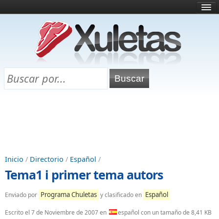
Inicio
¿Qué es esto?
Directorio
Selectividad
Chuletas para exámenes
Programa Chuletas
Inicio
/
Directorio
/
Español
/
Tema1 i primer tema autors
Programa Chuletas
Español
Enviado por
y clasificado en
Escrito el
7 de Noviembre de 2007
en
español con un tamaño de 8,41 KB