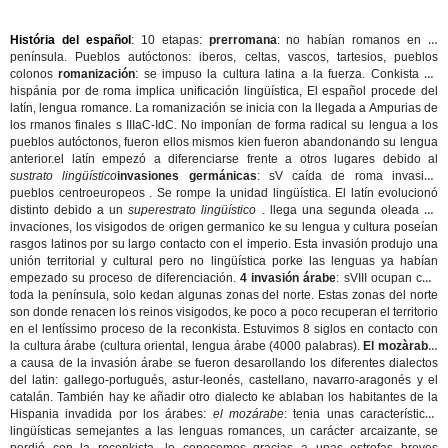
História del español
: 10 etapas:
prerromana
: no habían romanos en la
península. Pueblos autóctonos: iberos, celtas, vascos, tartesios, pueblos
colonos
romanización
: se impuso la cultura latina a la fuerza. Conkista de
hispánia por de roma implica unificación lingüística, El español procede del
latín, lengua romance. La romanización se inicia con la llegada a Ampurias de
los rmanos finales s IIIaC-IdC. No imponían de forma radical su lengua a los
pueblos autóctonos, fueron ellos mismos kien fueron abandonando su lengua
anterior.el latín empezó a diferenciarse frente a otros lugares debido al
sustrato lingüístico
invasiones germánicas
: sV caída de roma invasión
pueblos centroeuropeos . Se rompe la unidad lingüística. El latín evolucionó
distinto debido a un
superestrato lingüístico
. llega una segunda oleada de
invaciones, los visigodos de origen germanico ke su lengua y cultura poseían
rasgos latinos por su largo contacto con el imperio. Esta invasión produjo una
unión territorial y cultural pero no lingüística porke las lenguas ya habían
empezado su proceso de diferenciación.
4 invasión árabe
: sVIII ocupan casi
toda la península, solo kedan algunas zonas del norte. Estas zonas del norte
son donde renacen los reinos visigodos, ke poco a poco recuperan el territorio
en el lentíssimo proceso de la reconkista. Estuvimos 8 siglos en contacto con
la cultura árabe (cultura oriental, lengua árabe (4000 palabras).
El mozàrabe
:
a causa de la invasión árabe se fueron desarollando los diferentes dialectos
del latin: gallego-portugués, astur-leonés, castellano, navarro-aragonés y el
catalán. También hay ke añadir otro dialecto ke ablaban los habitantes de la
Hispania invadida por los árabes:
el mozárabe
: tenia unas características
lingüísticas semejantes a las lenguas romances, un carácter arcaizante, se