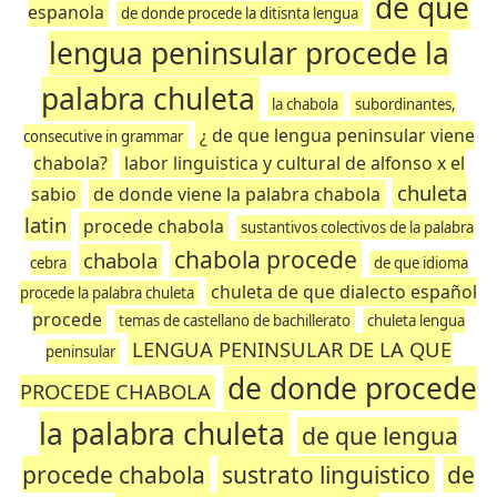
de que
espanola
de donde procede la ditisnta lengua
lengua peninsular procede la
palabra chuleta
la chabola
subordinantes,
¿ de que lengua peninsular viene
consecutive in grammar
chabola?
labor linguistica y cultural de alfonso x el
chuleta
sabio
de donde viene la palabra chabola
latin
procede chabola
sustantivos colectivos de la palabra
chabola procede
chabola
cebra
de que idioma
chuleta de que dialecto español
procede la palabra chuleta
procede
temas de castellano de bachillerato
chuleta lengua
LENGUA PENINSULAR DE LA QUE
peninsular
de donde procede
PROCEDE CHABOLA
la palabra chuleta
de que lengua
procede chabola
sustrato linguistico
de