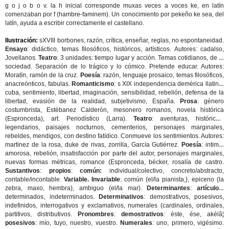
g o j o b o v. la h inicial corresponde muxas veces a voces ke, en latín
comenzaban por f (hambre-faminem). Un conocimiento por pekeño ke sea, del
latín, ayuda a escribir correctamente el castellano.
Ilustración:
sXVIII borbones, razón, crítica, enseñar, reglas, no espontaneidad.
Ensayo
: didáctico, temas filosóficos, históricos, artísticos. Autores: cadalso,
Jovellanos.
Teatro
: 3 unidades: tiempo lugar y acción. Temas cotidianos, de la
sociedad. Separación de lo trágico y lo cómico. Pretende educar. Autores:
Moratín, ramón de la cruz.
Poesía
: razón, lenguaje prosaico, temas filosóficos,
anacreónticos, fabulas.
Romanticismo
: s XIX independencia demèrica llatina,
cuba, sentimiento, libertad, imaginación, sensibilidad, rebelión, defensa de la
libertad, evasión de la realidad, subjetivismo, España.
Prosa
: género
costumbrista, Estébanez Calderón, mesonero romanos, novela histórica
(Espronceda), art. Periodístico (Larra).
Teatro
: aventuras, históricos,
legendarios, paisajes nocturnos, cementerios, personajes marginales,
rebeldes, mendigos, con destino fatídico. Conmueve los sentimientos. Autores:
martinez de la rosa, duke de rivas, zorrilla, García Gutiérrez.
Poesía
: intima,
amorosa, rebelión, insatisfacción por parte del autor, personajes marginales,
nuevas formas métricas, romance (Espronceda, bécker, rosalía de castro.
Sustantivos
:
propios
:
común:
individual/colectivo, concreto/abstracto,
contable/incontable.
Variable. Invariable
: común (el/la pianista,), epiceno (la
zebra, maxo, hembra), ambiguo (el/la mar).
Determinantes
:
artículos
:
determinados, indeterminados.
Determinativos
: demostrativos, posesivos,
indefinidos, interrogativos y exclamativos, numerales (cardinales, ordinales,
partitivos, distributivos.
Pronombres
:
demostrativos
: éste, ése, akélâ¦
posesivos
: mío, tuyo, nuestro, vuestro.
Numerales
: uno, primero, vigésimo.