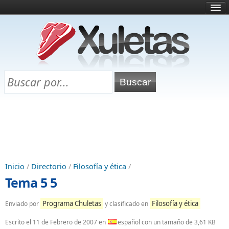
Inicio
¿Qué es esto?
Directorio
Selectividad
Chuletas para exámenes
Programa Chuletas
Inicio
/
Directorio
/
Filosofía y ética
/
Tema 5 5
Programa Chuletas
Filosofía y ética
Enviado por
y clasificado en
Escrito el
11 de Febrero de 2007
en
español con un tamaño de 3,61 KB