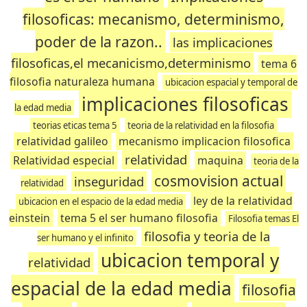
filosoficas: mecanismo, determinismo,
poder de la razon..
las implicaciones
filosoficas,el mecanicismo,determinismo
tema 6
filosofia naturaleza humana
ubicacion espacial y temporal de
implicaciones filosoficas
la edad media
teorias eticas tema 5
teoria de la relatividad en la filosofia
relatividad galileo
mecanismo implicacion filosofica
relatividad
Relatividad especial
maquina
teoria de la
cosmovision actual
inseguridad
relatividad
ley de la relatividad
ubicacion en el espacio de la edad media
einstein
tema 5 el ser humano filosofia
Filosofia temas El
filosofia y teoria de la
ser humano y el infinito
ubicacion temporal y
relatividad
espacial de la edad media
filosofia