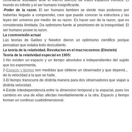
confesarse asustado ante el eterno silencio de estos espacios infinitos. El
mundo es infinito y el ser humano insignificante.
-Poder de la razon
. El ser humano tambien se siente mas poderoso por
haberlas llegado a comprender, cree que puede conocer la estructura y las
leyes del universo por medio de su razon. Es hacer uso de la razon, que es
considerada ilimitada. Da optimismo fuerte al pesimismo de la inseguridad. El
ser humano posee la razon.
La cosmovisión actual
Las teorias de Galileo y Newton dieron un optimismo científico porque
pensaban que estaba todo descubierto.
La teoria de la relatividad. Revolucion en el macrocosmos (Einstein)
Teoria de la relatividad especial en 1905:
1-No existen un espacio y un tiempo absolutos e independientes del sujeto
que los experimenta.
2-
Espacio y tiempo
son medidas que obtiene un observador y que dependen
de la velocidad a la que se halle.
3-El tiempo transcurre de distinta manera para dos observadores que viajan a
distinta velocidad.
4-Existe interdependencia entre la dimension temporal y la espacial, pues los
cambios en una de ellas afectan inevitablemente a la otra. Espacio y tiempo
forman un continuo cuatridimensional.