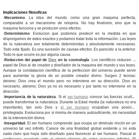
Implicaciones filosoficas
-
Mecanismo
. La idea del mundo como una gran maquina perfecta,
comparable a un mecanismo de relojeria. No hay finalismo, sino que la
maquina funciona y se producen unos efectos.
-
Determinismo
: Evolucion que podemos predecir en la medida en que
dispongamos de datos exactos y podamos tratar toda la información. Las leyes
de la naturaleza son totalmente deterministas y absolutamente necesarias.
Todo esta fijado. Es una sucesión de causas-efectos. Es parecido a la anterior.
Todo lo que ocurre es por alguna causa.
-
Reduccion del papel de
Dios
en la cosmología
. Los científicos reducen el
papel de Dios al de creador y diseñador de la maquina del mundo y sus leyes.
Aunque la constatacion científica de la perfeccion del universo puede servir
para aumentar la gloria de un posible creador divino. Surgen 2 teorias:
deismo; Dios crea el mundo pero no interviene en su dirección. Dios es
necesario, ateismo; Dios ya no es necesario y por tanto no interviene en la
dirección.
-
Importancia de la naturaleza
. Si el
ser humano
conoce las fuerzas ocultas
puede transformar la naturaleza. Durante la Edad media (la naturaleza no era
importante), tan solo Dios y
el ser humano
ocupaban una posición
privilegiada. Evoluciona por si misma de manera autosuficiente, sin necesidad
de la intervención divina.
-
Inseguridad
. El ser humano comprende que ocupa un diminuto rincón en un
universo tal vez infinito. Carece de una finalidad global evidente y no esta
nada claro que haya sido diseñado para favorecer al ser humano. Pascal al