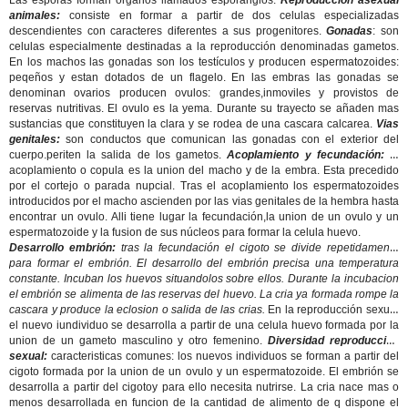
Las esporas forman organos llamados esporangios.
Reproducción asexual
animales:
consiste en formar a partir de dos celulas especializadas
descendientes con caracteres diferentes a sus progenitores.
Gonadas
: son
celulas especialmente destinadas a la reproducción denominadas gametos.
En los machos las gonadas son los testículos y producen espermatozoides:
peqeños y estan dotados de un flagelo. En las embras las gonadas se
denominan ovarios producen ovulos: grandes,inmoviles y provistos de
reservas nutritivas. El ovulo es la yema. Durante su trayecto se añaden mas
sustancias que constituyen la clara y se rodea de una cascara calcarea.
Vias
genitales:
son conductos que comunican las gonadas con el exterior del
cuerpo.periten la salida de los gametos.
Acoplamiento y fecundación:
el
acoplamiento o copula es la union del macho y de la embra. Esta precedido
por el cortejo o parada nupcial. Tras el acoplamiento los espermatozoides
introducidos por el macho ascienden por las vias genitales de la hembra hasta
encontrar un ovulo. Alli tiene lugar la fecundación,la union de un ovulo y un
espermatozoide y la fusion de sus núcleos para formar la celula huevo.
Desarrollo embrión:
tras la fecundación el cigoto se divide repetidamente
para formar el embrión. El desarrollo del embrión precisa una temperatura
constante. Incuban los huevos situandolos sobre ellos. Durante la incubacion
el embrión se alimenta de las reservas del huevo. La cria ya formada rompe la
cascara y produce la eclosion o salida de las crias.
En la reproducción sexual
el nuevo iundividuo se desarrolla a partir de una celula huevo formada por la
union de un gameto masculino y otro femenino.
Diversidad reproducción
sexual:
caracteristicas comunes: los nuevos individuos se forman a partir del
cigoto formada por la union de un ovulo y un espermatozoide. El embrión se
desarrolla a partir del cigotoy para ello necesita nutrirse. La cria nace mas o
menos desarrollada en funcion de la cantidad de alimento de q dispone el