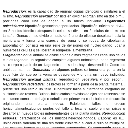
Reproducción
:
es la capacidad de originar copias identicas o similares a el
mismo.
Reproducción asexual:
consiste en dividir el organismo en dos o mas
porciones cada una da origen a un nuevo individuo.
Organismos
unicelulares:
bipartición,gemacion,esporulacion. Bipartición: núcleo se divide
en 2 nuclos identicos.despues la celula se divide en 2 celulas de el mismo
tamaño. Gemacion: se divide el nuclo en 2 uno de ellos se desplaza hacia la
membrana y forma una especie de yema q se rodea de citoplasma.
Esporulacion: consiste en una serie de divisiones del núcleo dando lugar a
numerosas celulas q se liberan al romperse la membrana.
Fragmentacion:
el animal se divide en dos o mas fragmentos cada uno de los
cuales regenera un organismo completo.algunos animales pueden regenerar
su cuerpo a partir de un fragmento que se les haya desprendido. Como los
anélidos marinos.
Gemacion:
en algunos polipos se forma una yema en la
superficie del cuerpo la yema se desprende y origina un nuevo individuo.
Reproducción asexual plantas:
reproducción vegetativa y por esporas
.
Reproducción vegetativa
: los brotes se forman a partir de la planta materna y
puede ser una raiz o un tallo. Tuberculos: tallos subterraneos cargados de
sustancias de reserva. Bulbos: tallos cortos provistos de ojas con reservas q se
consumen como las del ajo o cebollas.en primavera cada bulbo se desarrolla
originando una planta nueva. Estolones: tallos q crecen
horizontalmente.algunos puntos del tallo al tocar el suelo emiten raices q
desarrollan nuevos brotes independientes de la planta madre.
Reproducción
esporas:
caracteristica de los musgos,helechos,hongos.
Espora:
es una
unica celula rodeada de una resistente cubierta q al caer al sulo se multiplica.