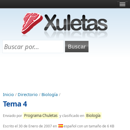
Inicio
¿Qué es esto?
Directorio
Selectividad
Chuletas para exámenes
Programa Chuletas
Inicio
/
Directorio
/
Biología
/
Tema 4
Programa Chuletas
Biología
Enviado por
y clasificado en
Escrito el
30 de Enero de 2007
en
español con un tamaño de 6 KB