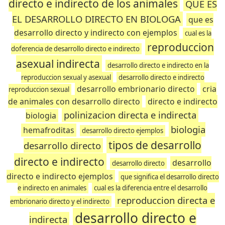
directo e indirecto de los animales
QUE ES
EL DESARROLLO DIRECTO EN BIOLOGA
que es
desarrollo directo y indirecto con ejemplos
cual es la
reproduccion
doferencia de desarrollo directo e indirecto
asexual indirecta
desarrollo directo e indirecto en la
reproduccion sexual y asexual
desarrollo directo e indirecto
desarrollo embrionario directo
cria
reproduccion sexual
de animales con desarrollo directo
directo e indirecto
polinizacion directa e indirecta
biologia
biologia
hemafroditas
desarrollo directo ejemplos
tipos de desarrollo
desarrollo directo
directo e indirecto
desarrollo
desarrollo directo
directo e indirecto ejemplos
que significa el desarrollo directo
e indirecto en animales
cual es la diferencia entre el desarrollo
reproduccion directa e
embrionario directo y el indirecto
desarrollo directo e
indirecta