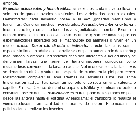
embrión.
Especies unisexuales y hemafroditas:
unisexuales: cada individuo lleva un
solo tipo de gonada ovarios o testículos. Los vertebrados son unisexuales.
Hemafroditas: cada individuo posee a la vez ,gonadas masculinas y
femeninas. Como en muchos invertebrados.
Fecundación interna externa :
interna: tiene lugar en el interior de las vias genitalesde la hembra. Externa: la
hembra libera al medio los ovulos sin fecundar q son fecundados por los
espermatozoides liberados por el macho.solo los animales q viven en un
medio acuoso.
Desarrollo directo e indirecto:
directo: las crias son de
aspecto similar a un adulto el desarrollo se completa aumentando de tamaño y
madurandosus organos. Indirecto:las crias son diferentes a los adultos y se
denominan larvas una serie de transformaciones conocidas como
metamorfosis convierten a la larva en adulto. Metamorfosis sencilla: las larvas
se denominan ninfas y sufren una especie de mudas en la piel para crecer.
Metamorfosis completa: la larva ademas de lasmudas sufre una ultima
trnsformacion radical tras pasar un periodo encerrada en una cubierta o
capullo. En esta fase se denomina pupa o crisálida y terminan su periodo
convirtiendose en adulto.
Polinización:
es el transporte de los granos de polen
desde las anteras hasta el estigma. Anemogama: el transporte lo reaaliza el
viento,producen gran cantidad de granos de polen. Entomogama: la
polinización la realizan los insectos.