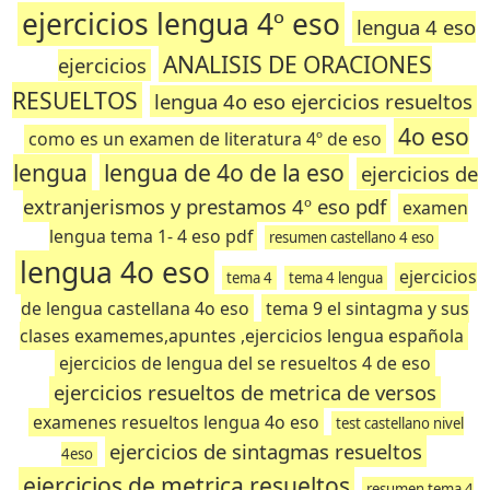
ejercicios lengua 4º eso
lengua 4 eso
ANALISIS DE ORACIONES
ejercicios
RESUELTOS
lengua 4o eso ejercicios resueltos
4o eso
como es un examen de literatura 4º de eso
lengua
lengua de 4o de la eso
ejercicios de
extranjerismos y prestamos 4º eso pdf
examen
lengua tema 1- 4 eso pdf
resumen castellano 4 eso
lengua 4o eso
ejercicios
tema 4
tema 4 lengua
de lengua castellana 4o eso
tema 9 el sintagma y sus
clases examemes,apuntes ,ejercicios lengua española
ejercicios de lengua del se resueltos 4 de eso
ejercicios resueltos de metrica de versos
examenes resueltos lengua 4o eso
test castellano nivel
ejercicios de sintagmas resueltos
4eso
ejercicios de metrica resueltos
resumen tema 4