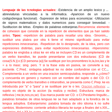
Lenguaje de las tcnologias actuales:
-Existencia de un amplio lexico y de
abreviaturas vinculadas a la informatica. -Aparicion de un nuevo
codigo(lengua funcional). -Supresion de letras para economizar. -Utilizacion
de signos matematicos y datos numericos para conseguir brevedad. -
Sustitucion de letras. -Empleo de palabras extranjeras.
Recurrencia
: elemento
de cohesion que consiste en la repeticion de elementos que ya han salido
antes.
Tipos: -
repeticion de palabra para resaltar una idea. -Sinonimos:
sustituir una plabra por otra k tiene el mismo significado para evitar
repeticiones innecesarias. -Repeticion de lo designado, de la idea, pero con
expresiones distintas, para evitar repeticiones innecesarias. -Hiperonimo:
palabra ke engloba a otras ke en ella se incluyen.
CD:
es un complemento de
un verbo transitivo, ke puede presentarse con dos estructuras: [CD de
cosa(S.N.)] o [CD persona (a)].Se sustituye por los pronombres lo,la,los,las y le
= a lo masc. sing. pers. Y si la frase esta en pasiva, se convierte a suj.
paciente.
C.Pred.:
sintagma adjetival ke no debe confundirse con el CCM.
Complementa a un verbo en una oracion semicopulativa. responde a ¿cómo?
y concuerda en genero y numero con un nombre del sujeto o del CD.
CI:
complemento de verbo transitivo o intransitivo, se presenta como C.Prep. ke es
introducida por "a" o "para" y se sustituye por le o les.
Oracion reflexiva
:
el
sujeto es objeto de la accion (la realiza y recibe). Estructura: marca de
reflexiva ( me,te,nos,os,se). Esa marca puede ser CD. o CI.
Prestamo linguitico:
palabras tomadas de otras lenguas ke se han adaptado a la fonetica de la
lengua adoptiva.
Extranjerismo
: palabra tomada de otro idioma k no sufre
cambios.
Modernismo
: corriente artistico literaria ke surge a finales del s.XIX y