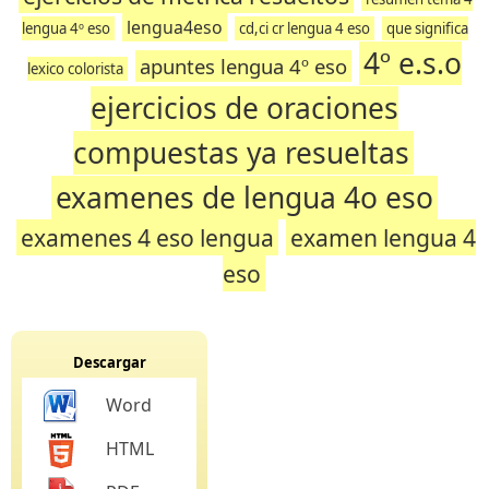
lengua4eso
lengua 4º eso
cd,ci cr lengua 4 eso
que significa
4º e.s.o
apuntes lengua 4º eso
lexico colorista
ejercicios de oraciones
compuestas ya resueltas
examenes de lengua 4o eso
examenes 4 eso lengua
examen lengua 4
eso
Descargar
Word
HTML