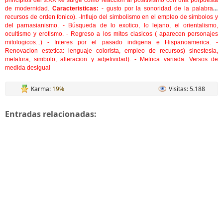
principios del s.XX ke surge como reaccion al positivismo con una porpuesta
de modernidad.
Caracteristicas:
- gusto por la sonoridad de la palabra (
recursos de orden fonico). -Influjo del simbolismo en el empleo de simbolos y
del parnasianismo. - Búsqueda de lo exotico, lo lejano, el orientalismo,
ocultismo y erotismo. - Regreso a los mitos clasicos ( aparecen personajes
mitologicos...) - Interes por el pasado indigena e Hispanoamerica. -
Renovacion estetica: lenguaje colorista, empleo de recursos) sinestesia,
metafora, simbolo, alteracion y adjetividad). - Metrica variada. Versos de
medida desigual
Karma:
19%
Visitas: 5.188
Entradas relacionadas: