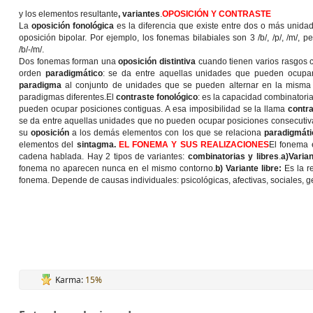
y los elementos resultante
, variantes
.
OPOSICIÓN Y CONTRASTE
La
oposición fonológica
es la diferencia que existe entre dos o más unidad
oposición bipolar. Por ejemplo, los fonemas bilabiales son 3 /b/, /p/, /m/, pe
/b/-/m/.
Dos fonemas forman una
oposición distintiva
cuando tienen varios rasgos 
orden
paradigmático
: se da entre aquellas unidades que pueden ocupar a
paradigma
al conjunto de unidades que se pueden alternar en la misma
paradigmas diferentes.El
contraste fonológico
: es la capacidad combinatori
pueden ocupar posiciones contiguas. A esa imposibilidad se la llama
contra
se da entre aquellas unidades que no pueden ocupar posiciones consecutivas
su
oposición
a los demás elementos con los que se relaciona
paradigmát
elementos del
sintagma.
EL FONEMA Y SUS REALIZACIONES
El fonema e
cadena hablada. Hay 2 tipos de variantes:
combinatorias y libres
.
a)Varia
fonema no aparecen nunca en el mismo contorno.
b) Variante libre:
Es la r
fonema. Depende de causas individuales: psicológicas, afectivas, sociales, geo
Karma:
15%