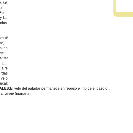
 /a/,
uejigo
Modo
y los
ios:
o de
:/l/
he)
alida
de la
: /e/
:
Las
ire
erdas
 velo
ucal:
ALES:
El velo del paladar permanece en reposo e impide el paso del
sal: /m//n/ (mañana)