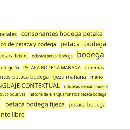
consonantes bodega petaka
ociales
petaca i bodega
uco de petaca y bodega
bodega
petaca feixos
oclusiva petaca bodega
PETAKA BODEGA MAÑANA
fonemas
 ortografia
ntes petaca bodega Fijeza mañana
mano
NGUAJE CONTEXTUAL
oclusivas aleman bodega
truco oclusivas
historia de la lengua fonetica petaca bodega
a
petaca bodega fijeza
petaca bodega
ante libre