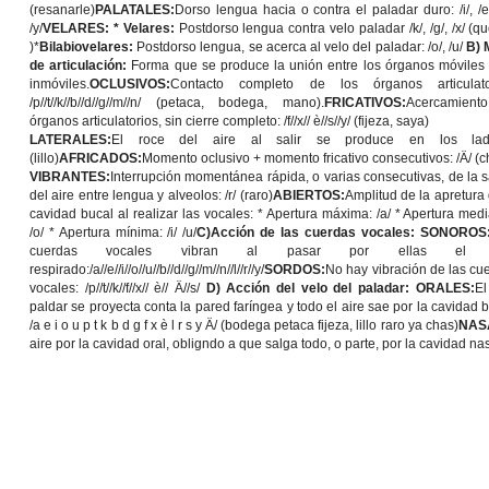
(resanarle)
PALATALES:
Dorso lengua hacia o contra el paladar duro: /i/, /e/,
/y/
VELARES:
* Velares:
Postdorso lengua contra velo paladar /k/, /g/, /x/ (q
)*
Bilabiovelares:
Postdorso lengua, se acerca al velo del paladar: /o/, /u/
B) 
de articulación:
Forma que se produce la unión entre los órganos móviles 
inmóviles.
OCLUSIVOS:
Contacto completo de los órganos articulator
/p//t//k//b//d//g//m//n/ (petaca, bodega, mano).
FRICATIVOS:
Acercamient
órganos articulatorios, sin cierre completo: /f//x// è//s//y/ (fijeza, saya)
LATERALES:
El roce del aire al salir se produce en los lados
(lillo)
AFRICADOS:
Momento oclusivo + momento fricativo consecutivos: /Ä/ (c
VIBRANTES:
Interrupción momentánea rápida, o varias consecutivas, de la s
del aire entre lengua y alveolos: /r/ (raro)
ABIERTOS:
Amplitud de la apretura 
cavidad bucal al realizar las vocales: * Apertura máxima: /a/ * Apertura media
/o/ * Apertura mínima: /i/ /u/
C)Acción de las cuerdas vocales:
SONOROS
cuerdas vocales vibran al pasar por ellas el a
respirado:/a//e//i//o//u//b//d//g//m//n//l//r//y/
SORDOS:
No hay vibración de las cu
vocales: /p//t//k//f//x// è// Ä//s/
D) Acción del velo del paladar:
ORALES:
El
paldar se proyecta conta la pared faríngea y todo el aire sae por la cavidad b
/a e i o u p t k b d g f x è l r s y Ä/ (bodega petaca fijeza, lillo raro ya chas)
NAS
aire por la cavidad oral, obligndo a que salga todo, o parte, por la cavidad na