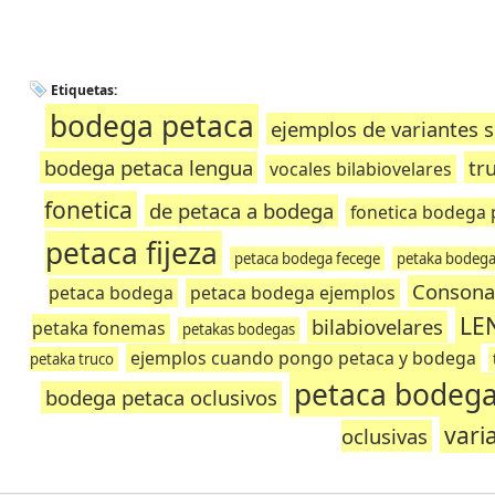
Etiquetas:
bodega petaca
ejemplos de variantes s
bodega petaca lengua
tr
vocales bilabiovelares
fonetica
de petaca a bodega
fonetica bodega 
petaca fijeza
petaca bodega fecege
petaka bodega
Consona
petaca bodega
petaca bodega ejemplos
LE
bilabiovelares
petaka fonemas
petakas bodegas
ejemplos cuando pongo petaca y bodega
petaka truco
petaca bodeg
bodega petaca oclusivos
vari
oclusivas