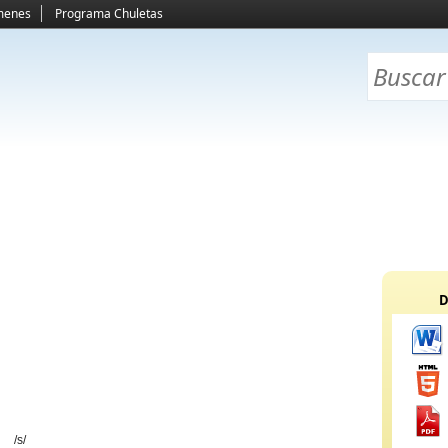
menes
Programa Chuletas
D
 /s/