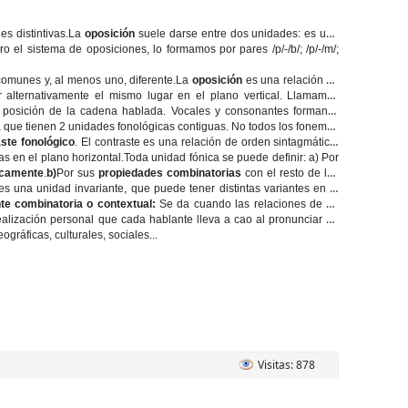
es distintivas.La
oposición
suele darse entre dos unidades: es una
ro el sistema de oposiciones, lo formamos por pares /p/-/b/; /p/-/m/;
comunes y, al menos uno, diferente.La
oposición
es una relación de
lternativamente el mismo lugar en el plano vertical. Llamamos
 posición de la cadena hablada. Vocales y consonantes forman 2
a que tienen 2 unidades fonológicas contiguas. No todos los fonemas
ste fonológico
. El contraste es una relación de orden sintagmático:
 en el plano horizontal.Toda unidad fónica se puede definir: a) Por
icamente
.
b)
Por sus
propiedades combinatorias
con el resto de los
s una unidad invariante, que puede tener distintas variantes en la
nte combinatoria o contextual:
Se da cuando las relaciones de un
ealización personal que cada hablante lleva a cao al pronunciar un
gráficas, culturales, sociales...
Visitas: 878