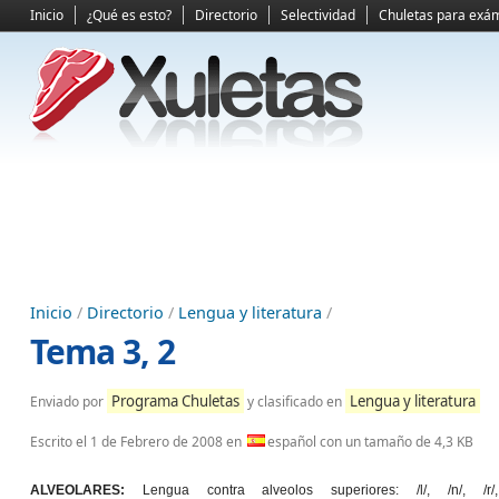
Inicio
¿Qué es esto?
Directorio
Selectividad
Chuletas para exá
Inicio
/
Directorio
/
Lengua y literatura
/
Tema 3, 2
Programa Chuletas
Lengua y literatura
Enviado por
y clasificado en
Escrito el
1 de Febrero de 2008
en
español con un tamaño de 4,3 KB
ALVEOLARES:
Lengua contra alveolos superiores: /l/, /n/, /r/,