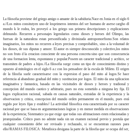
La filosofia proviene del griego amigo o amante de la sabiduria.Nace en Jonia en el siglo 6
a.//Los mitos consitutyen uno de losprimeros intentos del ser humano de aserse cargho dl
mundo k le rodea, les proveyó a los griego sus primera descripciones y explicaciones
delmundo. Recurren a personajes legendarios como dioses y heroes del Olimpo, las
fuersas de la naturaleza estan personificada y divinizada antropomorfismo.Son relatos
imaginarios, los mitos no recurren a leyes precisas y comprobables, sino a la voluntad de
los dioses, de sus diputas y amore. El autor es siempre desconocido y colectivo,los mitos
no son fruto d la creacion consciente de una persona concreta sino que son consecuencia
de una formacion lenta, espontanea y popular.Poseen un caracter tradicional y acrítico, se
transmiten de padres a hijos.//La filosofia surge como un tipo de conocimiento distino y
opuesto al mitologico en el siglo 6 a.c con los pensadore de la escula de Mileto. El origen
de la filosfia suele caracterisarse con la expresion el paso del mito al logos.Se hace
referencia al abandono gradual del mito y sustitucion por logos. El mito da una xplicacion
imaginativa y fantastica, basada en las vicisitudes de dioses y heroes y tradional y
concepcion del mundo caotico y arbitrario, pues no esta sometido a ninguna ley fija. El
logos explicacion racional, sabada en causas naturales, extraidas de la experiencia y la
observacion y critica, concepcion del mundo orden permanente en el mundo, pues está
regido por leyes fijas y estables// La actividad filosofica esta caracterizada por su caracter
racional por que se basa en argumentaciones logicas y en menor medida en observaciones
de la experiencia; Sistematico ya que exige que todas sus afrimaciones esten relacionadas y
jerarquizadas. Crítico pues no admite nada sin un examen racional previo y postula que
cualquier conomiento debe ser revisado y rechazado, si se encuentran razones para
ello//RAMAS FILOSICA: Metafisica desigana la parte de la filosfia que se ocupa del ser,