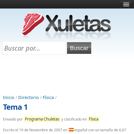
Inicio
¿Qué es esto?
Directorio
Selectividad
Chuletas para exámenes
Programa Chuletas
Inicio
/
Directorio
/
Física
/
Tema 1
Programa Chuletas
Física
Enviado por
y clasificado en
Escrito el
19 de Noviembre de 2007
en
español con un tamaño de 6,67