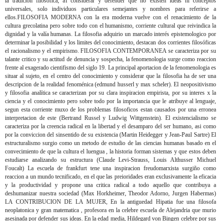
la tradicion filosófica, al considerar y defender que no existen ideas ni conceptos
universales, solo individuos particulares semejantes y nombres para referirse a
ellos.FILOSOFIA MODERNA con la era moderna vuelve con el renacimiento de la
cultura grecolatina pero sobre todo con el humanismo, corriente cultural que reivindica la
dignidad y la valía humanas. La filosofia adquirio un marcado interés epistemologico por
determinar la posibilidad y los limites del conocimiento, destacan dos corrientes filosóficas
el racionalismo y el empirismo. FILOSOFIA CONTEMPORANEA se caracteriza por su
talante critico y su actitud de denuncia y sospecha, la fenomenologia surge como reaccion
frente al exagerado cientifismo del siglo 19. La principal aportacion de la fenomenologia es
situar al sujeto, en el centro del conocimiento y considerar que la filosofia ha de ser una
descripcion de la realidad fenoménica (edmund husserl y max scheler). El neopositivismo
y filosofia analítica se caracterizan por su clara inspiracion empirista, por su interes x la
ciencia y el conocimiento pero sobre todo por la importancia que le atribuye al lenguaje,
segun esta corriente muxo de los problemas filosoficos estan causados por una erronea
interpretacion de este (Bertrand Russel y Ludwig Wittgenstein). El existencialismo se
caracteriza por la creencia radical en la libertad y el desamparo del ser humano, asi como
por la conviccion del sinsentido de su existencia (Martin Heidegger y Jean-Paul Sartre) El
estructuralismo surgio como un metodo de estudio de las ciencias humanas basado en el
convecimiento de que la cultura el luengua , la historia forman sistemas y que estos deben
estudiarse analizando su estructura (Claude Levi-Strauss, Louis Althusser Michuel
Foucalt) La escuela de frankfurt tene una inspiracion freudomarxista surgiño como
reaccion a un mundo tecnificado, en el que las preioridades eran exclusivamente la eficacia
y la productividad y propone una critica radical a todo aquello que contribuya a
deshumanizar nuestra sociedad (Max Horkheimer, Theodor Adorno, Jurgen Habermas)
LA CONTRIBUCION DE LA MUJER, En la antiguedad Hipatia fue una filosofa
neoplatonica y gran matematica , profesora en la celebre escuela de Alejandria que murio
asesinada por defender sus ideas. En la edad media, Hildegard von Bingen celebre por sus