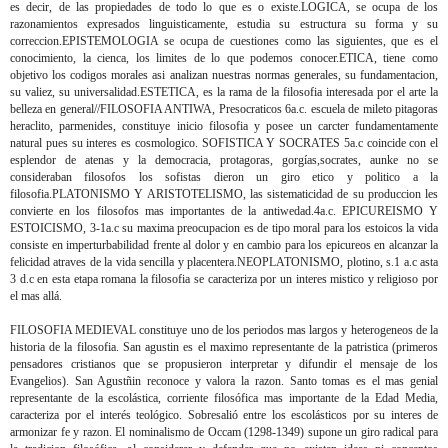
es decir, de las propiedades de todo lo que es o existe.LOGICA, se ocupa de los
razonamientos expresados linguisticamente, estudia su estructura su forma y su
correccion.EPISTEMOLOGIA se ocupa de cuestiones como las siguientes, que es el
conocimiento, la cienca, los limites de lo que podemos conocer.ETICA, tiene como
objetivo los codigos morales asi analizan nuestras normas generales, su fundamentacion,
su valiez, su universalidad.ESTETICA, es la rama de la filosofia interesada por el arte la
belleza en general//FILOSOFIA ANTIWA, Presocraticos 6a.c. escuela de mileto pitagoras
heraclito, parmenides, constituye inicio filosofia y posee un carcter fundamentamente
natural pues su interes es cosmologico. SOFISTICA Y SOCRATES 5a.c coincide con el
esplendor de atenas y la democracia, protagoras, gorgías,socrates, aunke no se
consideraban filosofos los sofistas dieron un giro etico y politico a la
filosofia.PLATONISMO Y ARISTOTELISMO, las sistematicidad de su produccion les
convierte en los filosofos mas importantes de la antiwedad.4a.c. EPICUREISMO Y
ESTOICISMO, 3-1a.c su maxima preocupacion es de tipo moral para los estoicos la vida
consiste en imperturbabilidad frente al dolor y en cambio para los epicureos en alcanzar la
felicidad atraves de la vida sencilla y placentera.NEOPLATONISMO, plotino, s.1 a.c asta
3 d.c en esta etapa romana la filosofia se caracteriza por un interes mistico y religioso por
el mas allá.
FILOSOFIA MEDIEVAL constituye uno de los periodos mas largos y heterogeneos de la
historia de la filosofia. San agustin es el maximo representante de la patristica (primeros
pensadores cristianos que se propusieron interpretar y difundir el mensaje de los
Evangelios). San Agustñin reconoce y valora la razon. Santo tomas es el mas genial
representante de la escolástica, corriente filosófica mas importante de la Edad Media,
caracteriza por el interés teológico. Sobresalió entre los escolásticos por su interes de
armonizar fe y razon. El nominalismo de Occam (1298-1349) supone un giro radical para