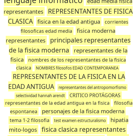
lenguaje informatico
edad media fisica
REPRESENTANTES DE FISICA
representantes
CLASICA
fisica en la edad antigua
corrientes
fisica moderna
filosoficas edad media
principales representantes
representantes
de la fisica moderna
representantes de la
fisica
nombres de los representantes de la fisica
clasica
NOMBRES filosofos EDAD CONTEMPORANEA
REPRESENTANTES DE LA FISICA EN LA
EDAD ANTIGUA
representantes del antropomorfismo
CRITICO PROTÁGORAS
selectividad hannah arendt
representantes de la edad antigua en la fisica
filosofia
personajes de la fisica moderna
espontanea
hipatia
tema 1-2 filosofia
test examen estructuralismo
fisica clasica representantes
mito-logos