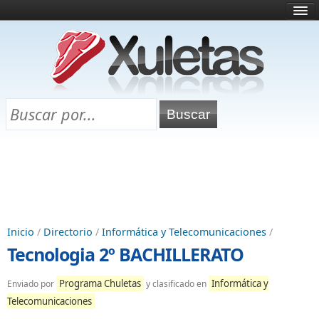
Inicio
¿Qué es esto?
Directorio
Selectividad
Chuletas para exámenes
Programa Chuletas
Inicio
/
Directorio
/
Informática y Telecomunicaciones
/
Tecnologia 2º BACHILLERATO
Programa Chuletas
Informática y
Enviado por
y clasificado en
Telecomunicaciones