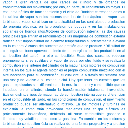
vapor la gran ventaja de que carece de cilindro y de órganos de
transformación del movimiento; por ello, en parte, su rendimiento es mayor. El
esquema básico de funcionamiento y el ciclo de Rankine correspondientes a
la turbina de vapor son los mismos que los de la máquina de vapor. Las
turbinas de vapor se utilizan en la actualidad en las centrales de producción
de energía eléctrica, en la propulsión de buques y en las instalaciones
soplantes de hornos altos.
Motores de combustión interna
: las dos causas
principales que limitan el rendimiento de las maquinas de combustión externa
radican en:* Imposibilidad de alcanzar temperaturas suficientemente elevada
en la caldera. A causa del aumento de presión que se produce. *Dificultad de
conseguir un buen aprovechamiento de la energía calorífica producida en al
combustión del carbón u otro combustible. Estas dos causa se reducen
enormemente si se sustituye el vapor de agua por otro fluido y se realiza la
combustión en el interior del cilindro de la maquina.los motores de combustión
interna en los que el agente motor es el propio combustible mezclado con el
aire necesario para su combustión, el cual circula a través del sistema solo
una vez y no vuelve a su estado inicial. Hay que tener en cuentea que los
gases expulsados son diferentes de la mezcla de aire y combustible que se
introduce en el cilindro, siendo la transformación totalmente irreversible.
Existen distintos tipos de maquinad de combustión interna que se diferencian
en el combustible utilizado, en las condiciones de combustión, el movimiento
producido puede ser alternativo o rotativo. En los motores y turbinas de
explosión la combustión provocada mediantes una chispa eléctrica es
prácticamente instantánea, debiendo utilizarse combustible gaseoso o
líquidos muy volátiles, tales como la gasolina. En cambio, en los motores y
turbinas de combustión ésta se realiza de una forma progresiva y a presión