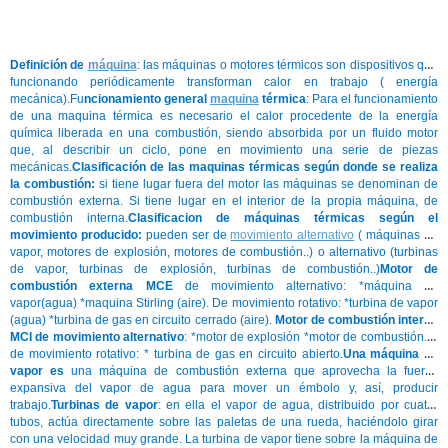
Definición de
máquina
: las máquinas o motores térmicos son dispositivos que
funcionando periódicamente transforman calor en trabajo ( energía
mecánica).Fu
ncionamiento general
maquina
térmica
: Para el funcionamiento
de una maquina térmica es necesario el calor procedente de la energía
química liberada en una combustión, siendo absorbida por un fluido motor
que, al describir un ciclo, pone en movimiento una serie de piezas
mecánicas.
Clasificación de las maquinas térmicas según donde se realiza
la combustión:
si tiene lugar fuera del motor las máquinas se denominan de
combustión externa. Si tiene lugar en el interior de la propia máquina, de
combustión interna.
Clasificacion de máquinas térmicas según el
movimiento producido:
pueden ser de
movimiento alternativo
( máquinas de
vapor, motores de explosión, motores de combustión..) o alternativo (turbinas
de vapor, turbinas de explosión, turbinas de combustión..)
Motor de
combustión externa MCE
de movimiento alternativo: *máquina de
vapor(agua) *maquina Stirling (aire). De movimiento rotativo: *turbina de vapor
(agua) *turbina de gas en circuito cerrado (aire).
Motor de combustión interna
MCI de movimiento alternativo
: *motor de explosión *motor de combustión. Y
de movimiento rotativo: * turbina de gas en circuito abierto.
Una máquina de
vapor es
una máquina de combustión externa que aprovecha la fuerza
expansiva del vapor de agua para mover un émbolo y, así, producir
trabajo.
Turbinas de vapor
: en ella el vapor de agua, distribuido por cuatro
tubos, actúa directamente sobre las paletas de una rueda, haciéndolo girar
con una velocidad muy grande. La turbina de vapor tiene sobre la máquina de