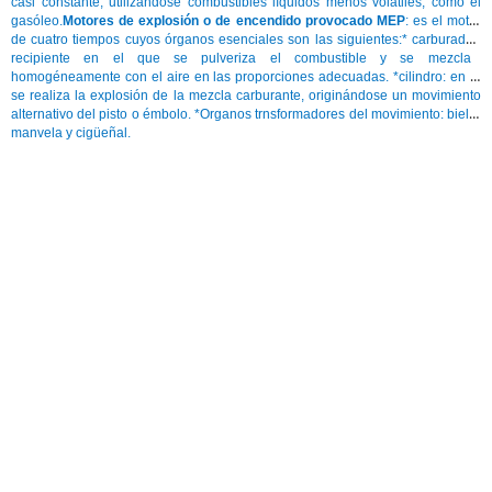
casi constante, utilizándose combustibles líquidos menos volátiles, como el
gasóleo.
Motores de explosión o de encendido provocado MEP
: es el motor
de cuatro tiempos cuyos órganos esenciales son las siguientes
:* carburador:
recipiente en el que se pulveriza el combustible y se mezcla
homogéneamente con el aire en las proporciones adecuadas. *
cilindro:
en el
se realiza la explosión de la mezcla carburante, originándose un movimiento
alternativo del pisto o émbolo. *
Organos trnsformadores del movimient
o: biela-
manvela y cigüeñal.