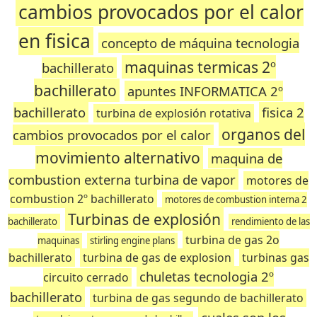
cambios provocados por el calor
en fisica
concepto de máquina tecnologia
maquinas termicas 2º
bachillerato
bachillerato
apuntes INFORMATICA 2º
bachillerato
fisica 2
turbina de explosión rotativa
organos del
cambios provocados por el calor
movimiento alternativo
maquina de
combustion externa turbina de vapor
motores de
combustion 2º bachillerato
motores de combustion interna 2
Turbinas de explosión
bachillerato
rendimiento de las
turbina de gas 2o
maquinas
stirling engine plans
bachillerato
turbina de gas de explosion
turbinas gas
chuletas tecnologia 2º
circuito cerrado
bachillerato
turbina de gas segundo de bachillerato