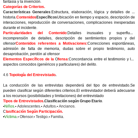
fantasía y la invención.
Categorías de Criterios.
Características Generales
:Estructura, elaboración, lógica y detalles de la
historia.
Contenidos
Específicos
Ubicación en tiempo y espacio, descripción de
interacciones, reproducción de conversaciones, complicaciones inesperadas
durante el incidente.
Particularidades del Contenido
:Detalles inusuales y superfluos,
incomprensión de detalles, descripción de sentimientos propios y del
ofensor
Contenidos referentes a Motivaciones:
Correcciones espontáneas,
admisión de falta de memoria, dudas sobre el propio testimonio, auto
desaprobación, perdón al ofensor
Elementos Específicos de la
O
fensa
:Concordancia entre el testimonio y los
aspectos conocidos (genéricos y particulares) del delito.
4.6
Topología del Entrevistado
.
La conducción de las entrevistas dependerá del tipo de entrevistado.Se
pueden clasificar según diferentes criterios.El entrevistador deberá adecuarse
a los recursos (posibilidades y limitaciones) del entrevistado
Tipos de Entrevistados
.Clasificación según Grupo Etario
.
•
Niños.
•
Adolescentes.
•
Adultos.
•
Ancianos.
C
lasificación Según Participación.
•
Víctima.
•
Ofensor.
•
Testigo.
•
Familia
.