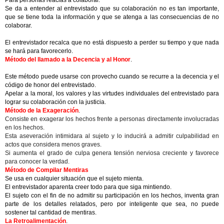
Para personas reacias a colaborar.
Se da a entender al entrevistado que su colaboración no es tan importante,
que se tiene toda la información y que se atenga a las consecuencias de no
colaborar.
El entrevistador recalca que no está dispuesto a perder su tiempo y que nada
se hará para favorecerlo.
Método del llamado a la Decencia y al Honor
.
Este método puede usarse con provecho cuando se recurre a la decencia y el
código de honor del entrevistado.
Apelar a la moral, los valores y las virtudes individuales del entrevistado para
lograr su colaboración con la justicia.
Método de la Exageración
.
Consiste en exagerar los hechos frente a personas directamente involucradas
en los hechos.
Esta aseveración intimidara al sujeto y lo inducirá a admitir culpabilidad en
actos que considera menos graves.
Si aumenta el grado de culpa genera tensión nerviosa creciente y favorece
para conocer la verdad.
Método de Compilar Mentiras
Se usa en cualquier situación que el sujeto mienta.
El entrevistador aparenta creer todo para que siga mintiendo.
El sujeto con el fin de no admitir su participación en los hechos, inventa gran
parte de los detalles relatados, pero por inteligente que sea, no puede
sostener tal cantidad de mentiras.
La Retroalimentación
.