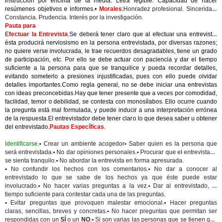
instrucción por encima de la media. Letra legible. Capacidad de hacer
resúmenes objetivos e informes.•
Morales
:
Honradez profesional. Sinceridad.
Constancia. Prudencia. Interés por la investigación.
Pauta para
E
fectuar la Entrevista
.Se deberá tener claro que al efectuar una entrevista,
ésta producirá nerviosismo en la persona entrevistada, por diversas razones;
no quiere verse involucrada, le trae recuerdos desagradables, tiene un grado
de participación, etc. Por ello se debe actuar con paciencia y dar el tiempo
suficiente a la persona para que se tranquilice y pueda recordar detalles,
evitando someterlo a presiones injustificadas, pues con ello puede olvidar
detalles importantes.Como regla general, no se debe iniciar una entrevistas
con ideas preconcebidas.Hay que tener presente que a veces por comodidad,
facilidad, temor o debilidad, se contesta con monosílabos. Ello ocurre cuando
la pregunta está mal formulada, y puede inducir a una interpretación errónea
de la respuesta.El entrevistador debe tener claro lo que desea saber u obtener
del entrevistado.
Pautas Específicas
.
Identificarse.
•
Crear un ambiente acogedor
•
Saber quien es la persona que
será entrevistada.
•
No dar opiniones personales.
•
Procurar que el entrevistado
se sienta tranquilo.
•
No abordar la entrevista en forma apresurada.
•
No confundir los hechos con los comentarios.
•
No dar a conocer al
entrevistado lo que se sabe de los hechos ya que éste puede estar
involucrado.
•
No hacer varias preguntas a la vez.
•
Dar al entrevistado, el
tiempo suficiente para contestar cada una de las preguntas.
•
Evitar preguntas que provoquen malestar emocional.
•
Hacer preguntas
claras, sencillas, breves y concretas.
•
No hacer preguntas que permitan ser
respondidas con un
SÍ
o un
NO
.
•
Si son varias las personas que se tienen que