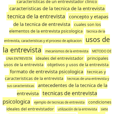
caracteristicas de un entrevistador clinico
caracteristicas de la tecnica de la entrevista
tecnica de la entrevista
concepto y etapas
de la tecnica de entrevista
cuales son los
elementos de la entrevista psicologica
tecnica de la
usos de
entrevista, caracteristicas y el proceso de aplicacion
la entrevista
mecanismos de la entrevista
METODO DE
ideales del entrevistador
principales
UNA ENTREVISTA
usos de la entrevista
objetivos y usos de la entrevista
formato de entrevista psicologica
tecnicas y
caracteristicas de la entrevista
tecnicas de una entrevista y
antecedentes de la tecnica de la
sus caracteristicas
tecnicas de entrevista
entrevista
psicologica
condiciones
ejemplo de tecnicas de entrevista
ideales del entrevistador
utilización de la entrevista
siete