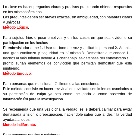
La clave es hacer preguntas claras y precisas procurando obtener respuestas
en los mismos términos.
Las preguntas deben ser breves exactas, sin ambigüedad, con palabras claras
y unívocas.
Método Lógico
.
Para sujetos fríos o poco emotivos y en los casos en que sea evidente su
participación en los hechos.
El entrevistador debe:
1.
Usar un tono de voz y actitud impersonal.
2.
Adoptar
una gran confianza y seguridad en sí mismo.
3.
Demostrar que conoce los
hechos al más mínimo detalle.
4.
Echar abajo las defensas del entrevistado tan
pronto surjan elementos de convicción que permitan demostrar que está
mintiendo.
Método Emotivo
.
Para personas que reaccionan fácilmente a las emociones.
Este método consiste en hacer revivir al entrevistado sentimientos asociados a
su percepción de culpa ya sea como inculpado o como poseedor de
información útil para la investigación.
Se recomienda que una vez dicha la verdad, se le deberá calmar para evitar
demasiada tensión o preocupación, haciéndole saber que al decir la verdad
ayudará a todos.
Método Indiferente.