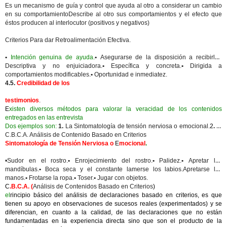
Es un mecanismo de guía y control que ayuda al otro a considerar un cambio
en su comportamientoDescribe al otro sus comportamientos y el efecto que
éstos producen al interlocutor (positivos y negativos)
Criterios Para dar Retroalimentación Efectiva
.
•
Intención genuina de ayuda.
•
Asegurarse de la disposición a recibirla.
•
Descriptiva y no enjuiciadora.
•
Específica y concreta.
•
Dirigida a
comportamientos modificables.
•
Oportunidad e inmediatez.
4.5.
Credibilidad de los
testimonios
.
E
xisten diversos métodos para valorar la veracidad de los contenidos
entregados en las entrevista
Dos ejemplos son:
1.
La Sintomatología de tensión nerviosa o emocional.
2
.
El
C.B.C.A.
Análisis de Contenido Basado en Criterios
Sintomatología de Tensión Nerviosa o
E
mocional
.
•
Sudor en el rostro.
•
Enrojecimiento del rostro.
•
Palidez.
•
Apretar las
mandíbulas.
•
Boca seca y el constante lamerse los labios.
Apretarse las
manos.
•
Frotarse la ropa.
•
Toser.
•
Jugar con objetos.
C
.B.C.A. (
Análisis de Contenidos Basado en Criterios
)
el
rincipio básico del análisis de declaraciones basado en criterios, es que
tienen su apoyo en observaciones de sucesos reales (experimentados) y se
diferencian, en cuanto a la calidad, de las declaraciones que no están
fundamentadas en la experiencia directa sino que son el producto de la