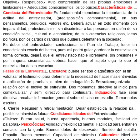
Objetivo.
•
Respetuoso.
•
Auto comprensión de las propias emociones y
limitaciones.
•
Adecuados conocimientos psicológicos
.
Características de la
Conducta del Entrevistador
.Es fundamental mencionar la importancia de la
actitud del entrevistador, (predisposición comportamental), en sus
pensamientos, prejuicios, valores etc. Deberá actuar en todo momento con
imparcialidad, profesionalismo, sin discriminar a las personas en razón de su
condición social, cultural o económica; de sus creencias religiosas, ideas
políticas, por los cargos o rangos que pudiera detentar en la sociedad.
Es deber del entrevistador, confeccionar un Plan de Trabajo, tener un
conocimiento exacto del hecho, pues así podrá guiar y ordenar la entrevista en
forma correcta, dejará que el entrevistado hable libremente, sin presiones y
por ninguna circunstancia deberá hacer que el sujeto diga lo que el
entrevistador desea escuchar.
Fases de la Entrevista
.
1
. Encuadre
: puede ser tipo diagnóstico con el fin de
valorizar el testimonio, para determinar la necesidad de hacer más entrevistas
o aplicación de pruebas, o bien de indagación
.
2. Entrada:
organizada en
relación con el motivo de entrevista. Dos momentos: directivo al inicio para
contextualizar y semi directivo para continuar.
3
. Indagación:
fase semi
directiva, recabar información general sobre el caso en estudio. Tomar notas
escritas
.
4. Cierre
:
Resumen y retroalimentación. Dejar establecida la relación para
posibles entrevistas futuras.
Condiciones Ideales del
E
ntrevistador
•
Físicas:
Buena salud, buena apariencia, buenos modales, facilidad de
palabras.•
Psicológicas
: Agilidad y flexibilidad mental. Facilidad para entrar en
contacto con la gente. Buenos dotes de observador. Sentido del detalle.
Empatía. Buena memoria. Capacidad de síntesis.•
Culturales:
Nivel de