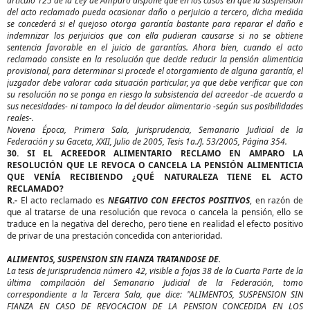
artículo 125 de la Ley de Amparo dispone que en los casos en que la suspensión
del acto reclamado pueda ocasionar daño o perjuicio a tercero, dicha medida
se concederá si el quejoso otorga garantía bastante para reparar el daño e
indemnizar los perjuicios que con ella pudieran causarse si no se obtiene
sentencia favorable en el juicio de garantías. Ahora bien, cuando el acto
reclamado consiste en la resolución que decide reducir la pensión alimenticia
provisional, para determinar si procede el otorgamiento de alguna garantía, el
juzgador debe valorar cada situación particular, ya que debe verificar que con
su resolución no se ponga en riesgo la subsistencia del acreedor -de acuerdo a
sus necesidades- ni tampoco la del deudor alimentario -según sus posibilidades
reales-.
Novena Época, Primera Sala, Jurisprudencia, Semanario Judicial de la
Federación y su Gaceta, XXII, Julio de 2005, Tesis 1a./J. 53/2005, Página 354.
30. SI EL ACREEDOR ALIMENTARIO RECLAMO EN AMPARO LA
RESOLUCIÓN QUE LE REVOCA O CANCELA LA PENSIÓN ALIMENTICIA
QUE VENÍA RECIBIENDO ¿QUÉ NATURALEZA TIENE EL ACTO
RECLAMADO?
R.-
El acto reclamado es
NEGATIVO CON EFECTOS POSITIVOS
, en razón de
que al tratarse de una resolución que revoca o cancela la pensión, ello se
traduce en la negativa del derecho, pero tiene en realidad el efecto positivo
de privar de una prestación concedida con anterioridad.
ALIMENTOS, SUSPENSION SIN FIANZA TRATANDOSE DE.
La tesis de jurisprudencia número 42, visible a fojas 38 de la Cuarta Parte de la
última compilación del Semanario Judicial de la Federación, tomo
correspondiente a la Tercera Sala, que dice: "ALIMENTOS, SUSPENSION SIN
FIANZA EN CASO DE REVOCACION DE LA PENSION CONCEDIDA EN LOS