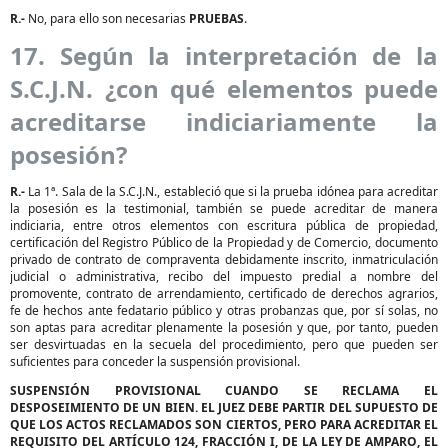
R.-
No, para ello son necesarias
PRUEBAS
.
17. Según la interpretación de la
S.C.J.N. ¿con qué elementos puede
acreditarse indiciariamente la
posesión?
R.-
La 1ª. Sala de la S.C.J.N., estableció que si la prueba idónea para acreditar
la posesión es la testimonial, también se puede acreditar de manera
indiciaria, entre otros elementos con escritura pública de propiedad,
certificación del Registro Público de la Propiedad y de Comercio, documento
privado de contrato de compraventa debidamente inscrito, inmatriculación
judicial o administrativa, recibo del impuesto predial a nombre del
promovente, contrato de arrendamiento, certificado de derechos agrarios,
fe de hechos ante fedatario público y otras probanzas que, por sí solas, no
son aptas para acreditar plenamente la posesión y que, por tanto, pueden
ser desvirtuadas en la secuela del procedimiento, pero que pueden ser
suficientes para conceder la suspensión provisional.
SUSPENSIÓN PROVISIONAL CUANDO SE RECLAMA EL
DESPOSEIMIENTO DE UN BIEN. EL JUEZ DEBE PARTIR DEL SUPUESTO DE
QUE LOS ACTOS RECLAMADOS SON CIERTOS, PERO PARA ACREDITAR EL
REQUISITO DEL ARTÍCULO 124, FRACCIÓN I, DE LA LEY DE AMPARO, EL