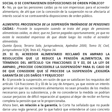
SOCIAL O SE CONTRAVIENEN DISPOSICIONES DE ORDEN PÚBLICO?
R.-
No, ya que las pensiones caídas ya no son imperiosas para el acreedor
alimentario, de ahí que con la concesión de la suspensión no se afectaría al
interés social ni se contravendría disposiciones de orden público.
ALIMENTOS. PROCEDENCIA DE LA SUSPENSIÓN TRATÁNDOSE DE PENSIONES
CAÍDAS.-
Procede la suspensión cuando se trata del pago de pensiones
alimenticias caídas, es decir, que no fueron pagadas oportunamente, ya que no
existe la necesidad imperiosa de que desde luego las reciba el acreedor
alimentista.
Quinta Época, Tercera Sala, Jurisprudencia, Apéndice 2000, Tomo IV, Civil,
Jurisprudencia SCJN, Tesis 43, Página 34.
29. SI EL ACREEDOR ALIMENTARIO RECLAMÓ EN AMPARO LA
RESOLUCIÓN QUE LE REDUCE LA PENSIÓN ALIMENTICIA, EN
TÉRMINOS DEL ARTÍCULO 124 FRACCIONES II Y III, DE LA LEY DE
AMPARO, ¿PROCEDE CONCEDERLE LA SUSPENSIÓN? PARA EL CASO DE
DE QUE CONSIDERE QUE SÍ PROCEDE LA SUSPENSIÓN ¿EXIGIRÍA
GARANTÍA DE LOS DAÑOS Y PERJUICIOS?
R.-
Sí procede la suspensión, en razón de que se satisfacen los requisitos del
artículo 124 fracciones II y III de la Ley de Amparo, ya que existe un interés
general en que los acreedores alimentarios no sean privados de los medios
necesarios para su subsistencia, y de no concederse la medida se podrían
causar perjuicios de difícil reparación al quejoso al dejar de recibir en forma
completa la pensión que se le proporcionaba.
Ahora bien,
en relación a la garantía
, la Corte ha señalado que no puede
darse una regla general, por lo que habrá que entenderse al caso concreto