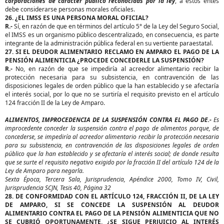
corporaciones de carácter público reconocidas por la ley
, a estos entes
debe considerarse personas morales oficiales.
26. ¿EL IMSS ES UNA PERSONA MORAL OFICIAL?
R.-
Sí, en razón de que en términos del artículo 5° de la Ley del Seguro Social,
el IMSS es un organismo público descentralizado, en consecuencia, es parte
integrante de la administración pública federal en su vertiente paraestatal.
27. SI EL DEUDOR ALIMENTARIO RECLAMO EN AMPARO EL PAGO DE LA
PENSIÓN ALIMENTICIA ¿PROCEDE CONCEDERLE LA SUSPENSIÓN?
R.-
No, en razón de que se impediría al acreedor alimentario recibir la
protección necesaria para su subsistencia, en contravención de las
disposiciones legales de orden público que la han establecido y se afectaría
el interés social, por lo que no se surtiría el requisito previsto en el artículo
124 fracción II de la Ley de Amparo.
ALIMENTOS, IMPROCEDENCIA DE LA SUSPENSIÓN CONTRA EL PAGO DE.-
Es
improcedente conceder la suspensión contra el pago de alimentos porque, de
concederse, se impediría al acreedor alimentario recibir la protección necesaria
para su subsistencia, en contravención de las disposiciones legales de orden
público que la han establecido y se afectaría el interés social; de donde resulta
que se surte el requisito negativo exigido por la fracción II del artículo 124 de la
Ley de Amparo para negarla.
Sexta Época, Tercera Sala, Jurisprudencia, Apéndice 2000, Tomo IV, Civil,
Jurisprudencia SCJN, Tesis 40, Página 32
28. DE CONFORMIDAD CON EL ARTÍCULO 124, FRACCIÓN II, DE LA LEY
DE AMPARO, SI SE CONCEDE LA SUSPENSIÓN AL DEUDOR
ALIMENTARIO CONTRA EL PAGO DE LA PENSIÓN ALIMENTICIA QUE NO
SE CUBRIÓ OPORTUNAMENTE, ¿SE SIGUE PERJUICIO AL INTERÉS