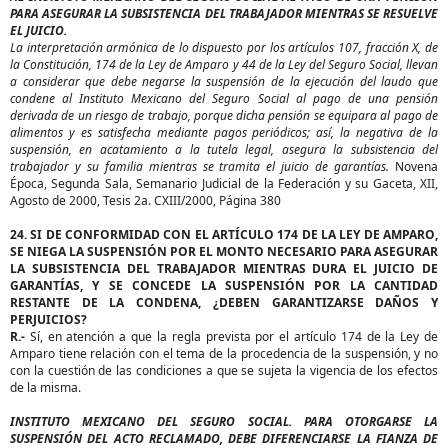
PARA ASEGURAR LA SUBSISTENCIA DEL TRABAJADOR MIENTRAS SE RESUELVE
EL JUICIO.
La interpretación armónica de lo dispuesto por los artículos 107, fracción X, de
la Constitución, 174 de la Ley de Amparo y 44 de la Ley del Seguro Social, llevan
a considerar que debe negarse la suspensión de la ejecución del laudo que
condene al Instituto Mexicano del Seguro Social al pago de una pensión
derivada de un riesgo de trabajo, porque dicha pensión se equipara al pago de
alimentos y es satisfecha mediante pagos periódicos; así, la negativa de la
suspensión, en acatamiento a la tutela legal, asegura la subsistencia del
trabajador y su familia mientras se tramita el juicio de garantías.
Novena
Época, Segunda Sala, Semanario Judicial de la Federación y su Gaceta, XII,
Agosto de 2000, Tesis 2a. CXIII/2000, Página 380
24. SI DE CONFORMIDAD CON EL ARTÍCULO 174 DE LA LEY DE AMPARO,
SE NIEGA LA SUSPENSIÓN POR EL MONTO NECESARIO PARA ASEGURAR
LA SUBSISTENCIA DEL TRABAJADOR MIENTRAS DURA EL JUICIO DE
GARANTÍAS, Y SE CONCEDE LA SUSPENSIÓN POR LA CANTIDAD
RESTANTE DE LA CONDENA, ¿DEBEN GARANTIZARSE DAÑOS Y
PERJUICIOS?
R.-
Sí, en atención a que la regla prevista por el artículo 174 de la Ley de
Amparo tiene relación con el tema de la procedencia de la suspensión, y no
con la cuestión de las condiciones a que se sujeta la vigencia de los efectos
de la misma.
INSTITUTO MEXICANO DEL SEGURO SOCIAL. PARA OTORGARSE LA
SUSPENSIÓN DEL ACTO RECLAMADO, DEBE DIFERENCIARSE LA FIANZA DE