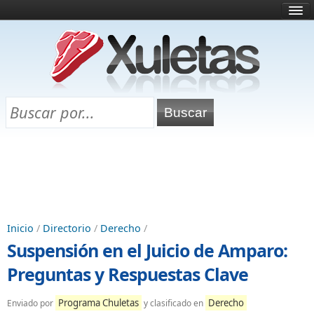
Inicio
¿Qué es esto?
Directorio
Selectividad
Chuletas para exámenes
Programa Chuletas
Inicio
/
Directorio
/
Derecho
/
Suspensión en el Juicio de Amparo:
Preguntas y Respuestas Clave
Programa Chuletas
Derecho
Enviado por
y clasificado en