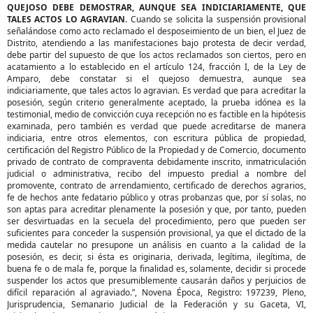
QUEJOSO DEBE DEMOSTRAR, AUNQUE SEA INDICIARIAMENTE, QUE
TALES ACTOS LO AGRAVIAN.
Cuando se solicita la suspensión provisional
señalándose como acto reclamado el desposeimiento de un bien, el Juez de
Distrito, atendiendo a las manifestaciones bajo protesta de decir verdad,
debe partir del supuesto de que los actos reclamados son ciertos, pero en
acatamiento a lo establecido en el artículo 124, fracción I, de la Ley de
Amparo, debe constatar si el quejoso demuestra, aunque sea
indiciariamente, que tales actos lo agravian. Es verdad que para acreditar la
posesión, según criterio generalmente aceptado, la prueba idónea es la
testimonial, medio de convicción cuya recepción no es factible en la hipótesis
examinada, pero también es verdad que puede acreditarse de manera
indiciaria, entre otros elementos, con escritura pública de propiedad,
certificación del Registro Público de la Propiedad y de Comercio, documento
privado de contrato de compraventa debidamente inscrito, inmatriculación
judicial o administrativa, recibo del impuesto predial a nombre del
promovente, contrato de arrendamiento, certificado de derechos agrarios,
fe de hechos ante fedatario público y otras probanzas que, por sí solas, no
son aptas para acreditar plenamente la posesión y que, por tanto, pueden
ser desvirtuadas en la secuela del procedimiento, pero que pueden ser
suficientes para conceder la suspensión provisional, ya que el dictado de la
medida cautelar no presupone un análisis en cuanto a la calidad de la
posesión, es decir, si ésta es originaria, derivada, legítima, ilegítima, de
buena fe o de mala fe, porque la finalidad es, solamente, decidir si procede
suspender los actos que presumiblemente causarán daños y perjuicios de
difícil reparación al agraviado.”, Novena Época, Registro: 197239, Pleno,
Jurisprudencia, Semanario Judicial de la Federación y su Gaceta, VI,