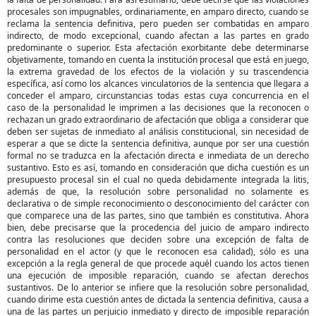
procesales son impugnables, ordinariamente, en amparo directo, cuando se
reclama la sentencia definitiva, pero pueden ser combatidas en amparo
indirecto, de modo excepcional, cuando afectan a las partes en grado
predominante o superior. Esta afectación exorbitante debe determinarse
objetivamente, tomando en cuenta la institución procesal que está en juego,
la extrema gravedad de los efectos de la violación y su trascendencia
específica, así como los alcances vinculatorios de la sentencia que llegara a
conceder el amparo, circunstancias todas estas cuya concurrencia en el
caso de la personalidad le imprimen a las decisiones que la reconocen o
rechazan un grado extraordinario de afectación que obliga a considerar que
deben ser sujetas de inmediato al análisis constitucional, sin necesidad de
esperar a que se dicte la sentencia definitiva, aunque por ser una cuestión
formal no se traduzca en la afectación directa e inmediata de un derecho
sustantivo. Esto es así, tomando en consideración que dicha cuestión es un
presupuesto procesal sin el cual no queda debidamente integrada la litis,
además de que, la resolución sobre personalidad no solamente es
declarativa o de simple reconocimiento o desconocimiento del carácter con
que comparece una de las partes, sino que también es constitutiva. Ahora
bien, debe precisarse que la procedencia del juicio de amparo indirecto
contra las resoluciones que deciden sobre una excepción de falta de
personalidad en el actor (y que le reconocen esa calidad), sólo es una
excepción a la regla general de que procede aquél cuando los actos tienen
una ejecución de imposible reparación, cuando se afectan derechos
sustantivos. De lo anterior se infiere que la resolución sobre personalidad,
cuando dirime esta cuestión antes de dictada la sentencia definitiva, causa a
una de las partes un perjuicio inmediato y directo de imposible reparación