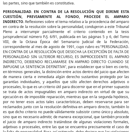
las partes, sino que también es constitutiva.
PERSONALIDAD. EN CONTRA DE LA RESOLUCIÓN QUE DIRIME ESTA
CUESTIÓN, PREVIAMENTE AL FONDO, PROCEDE EL AMPARO
INDIRECTO.
Reflexiones sobre el tema relativo a la procedencia del amparo
en contra de la resolución sobre la personalidad, condujeron a este Tribunal
Pleno a interrumpir parcialmente el criterio contenido en la tesis
jurisprudencial número P./J. 6/91, publicada en las páginas 5 y 6, del Tomo
VIII, de la Octava Época del Semanario Judicial de la Federación,
correspondiente al mes de agosto de 1991, cuyo rubro es:"PERSONALIDAD.
EN CONTRA DE LA RESOLUCIÓN QUE DESECHA LA EXCEPCIÓN DE FALTA DE
PERSONALIDAD SIN ULTERIOR RECURSO, ES IMPROCEDENTE EL AMPARO
INDIRECTO, DEBIENDO RECLAMARSE EN AMPARO DIRECTO CUANDO SE
IMPUGNE LA SENTENCIA DEFINITIVA", para establecer que si bien es cierto,
en términos generales, la distinción entre actos dentro del juicio que afecten
de manera cierta e inmediata algún derecho sustantivo protegido por las
garantías individuales, y aquellos que sólo afecten derechos adjetivos o
procesales, lo que es un criterio útil para discernir que en el primer supuesto
se trata de actos impugnables en amparo indirecto en virtud de que su
ejecución es de imposible reparación, mientras que en la segunda hipótesis,
por no tener esos actos tales características, deben reservarse para ser
reclamados junto con la resolución definitiva en amparo directo, también lo
es que dicho criterio no puede válidamente subsistir como único y absoluto,
sino que es necesario admitir, de manera excepcional, que también procede
el juicio de amparo indirecto tratándose de algunas violaciones formales,
adjetivas o procesales, entre las que se encuentra precisamente el caso de
la falta de personalidad. Para así estimarlo, debe decirse que las violaciones