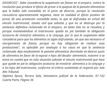
DIVORCIOS". Debe concederse la suspensión sin fianza en el amparo, contra la
resolución que produce el efecto de privar a la quejosa de la pensión alimenticia
que le había sido concedida en el juicio de divorcio, porque la resolución
revocatoria aparentemente negativa, tiene en realidad el efecto positivo de
privar de una prestación concedida antes, la que se disfrutaba en virtud del
vínculo matrimonial, estado civil que subsiste y que no se destruye por la
sentencia definitiva reclamada en el amparo, en tanto éste no se resuelva; y
porque manteniéndose el matrimonio queda en pie también la obligación
accesoria de ministrar alimentos a la cónyuge, por lo que la suspensión debe
concederse para que los alimentos se sigan disfrutando, sin que sea necesario el
otorgamiento de fianza, porque no hay obligación de restituir esas
prestaciones", es aplicable por analogía a los casos en que la sentencia
reclamada deja insubsistente la pensión alimenticia decretada en diverso juicio
de alimentos en favor de la esposa e hijos del deudor alimenticio, máxime si se
toma en cuenta que en esta situación subsiste el vínculo matrimonial que hace
que quede en pie la obligación accesoria de ministrar alimentos a la cónyuge y
a los hijos del matrimonio, conforme al criterio sustentado al respecto por este
Alto Tribunal.
Séptima Época, Tercera Sala, Semanario Judicial de la Federación, 97-102
Cuarta Parte, Página 36