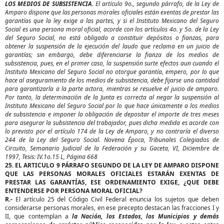
LOS MEDIOS DE SUBSISTENCIA.
El artículo 9o., segundo párrafo, de la Ley de
Amparo dispone que las personas morales oficiales están exentas de prestar las
garantías que la ley exige a las partes, y si el Instituto Mexicano del Seguro
Social es una persona moral oficial, acorde con los artículos 4o. y 5o. de la Ley
del Seguro Social, no está obligado a constituir depósitos o fianzas, para
obtener la suspensión de la ejecución del laudo que reclama en un juicio de
garantías; sin embargo, debe diferenciarse la fianza de los medios de
subsistencia, pues, en el primer caso, la suspensión surte efectos aun cuando el
Instituto Mexicano del Seguro Social no otorgue garantía, empero, por lo que
hace al aseguramiento de los medios de subsistencia, debe fijarse una cantidad
para garantizarla a la parte actora, mientras se resuelve el juicio de amparo.
Por tanto, la determinación de la Junta es correcta al negar la suspensión al
Instituto Mexicano del Seguro Social por lo que hace únicamente a los medios
de subsistencia e imponer la obligación de depositar el importe de tres meses
para asegurar la subsistencia del trabajador, pues dicha medida es acorde con
lo previsto por el artículo 174 de la Ley de Amparo, y no contraría el diverso
244 de la Ley del Seguro Social. Novena Época, Tribunales Colegiados de
Circuito, Semanario Judicial de la Federación y su Gaceta, VI, Diciembre de
1997, Tesis: IV.1o.15 L, Página 668
25. EL ARTICULO 9 PÁRRAFO SEGUNDO DE LA LEY DE AMPARO DISPONE
QUE LAS PERSONAS MORALES OFICIALES ESTARÁN EXENTAS DE
PRESTAR LAS GARANTÍAS, ESE ORDENAMIENTO EXIGE, ¿QUE DEBE
ENTENDERSE POR PERSONA MORAL OFICIAL?
R.-
El artículo 25 del Código Civil Federal enuncia los sujetos que deben
considerarse personas morales, en ese precepto destacan las fracciones I y
II, que contemplan a
la Nación, los Estados, los Municipios y demás