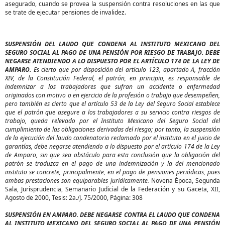
asegurado, cuando se provea la suspensión contra resoluciones en las que
se trate de ejecutar pensiones de invalidez.
SUSPENSIÓN DEL LAUDO QUE CONDENA AL INSTITUTO MEXICANO DEL
SEGURO SOCIAL AL PAGO DE UNA PENSIÓN POR RIESGO DE TRABAJO. DEBE
NEGARSE ATENDIENDO A LO DISPUESTO POR EL ARTÍCULO 174 DE LA LEY DE
AMPARO.
Es cierto que por disposición del artículo 123, apartado A, fracción
XIV, de la Constitución Federal, el patrón, en principio, es responsable de
indemnizar a los trabajadores que sufran un accidente o enfermedad
originados con motivo o en ejercicio de la profesión o trabajo que desempeñen,
pero también es cierto que el artículo 53 de la Ley del Seguro Social establece
que el patrón que asegure a los trabajadores a su servicio contra riesgos de
trabajo, queda relevado por el Instituto Mexicano del Seguro Social del
cumplimiento de las obligaciones derivadas del riesgo; por tanto, la suspensión
de la ejecución del laudo condenatorio reclamado por el instituto en el juicio de
garantías, debe negarse atendiendo a lo dispuesto por el artículo 174 de la Ley
de Amparo, sin que sea obstáculo para esta conclusión que la obligación del
patrón se traduzca en el pago de una indemnización y la del mencionado
instituto se concrete, principalmente, en el pago de pensiones periódicas, pues
ambas prestaciones son equiparables jurídicamente.
Novena Época, Segunda
Sala, Jurisprudencia, Semanario Judicial de la Federación y su Gaceta, XII,
Agosto de 2000, Tesis: 2a./J. 75/2000, Página: 308
SUSPENSIÓN EN AMPARO. DEBE NEGARSE CONTRA EL LAUDO QUE CONDENA
AL INSTITUTO MEXICANO DEL SEGURO SOCIAL AL PAGO DE UNA PENSIÓN