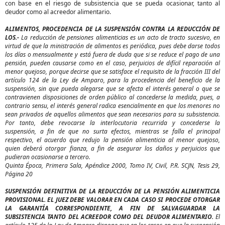
con base en el riesgo de subsistencia que se pueda ocasionar, tanto al
deudor como al acreedor alimentario.
ALIMENTOS, PROCEDENCIA DE LA SUSPENSIÓN CONTRA LA REDUCCIÓN DE
LOS.-
La reducción de pensiones alimenticias es un acto de tracto sucesivo, en
virtud de que la ministración de alimentos es periódica, pues debe darse todos
los días o mensualmente y está fuera de duda que si se reduce el pago de una
pensión, pueden causarse como en el caso, perjuicios de difícil reparación al
menor quejoso, porque decirse que se satisface el requisito de la fracción III del
artículo 124 de la Ley de Amparo, para la procedencia del beneficio de la
suspensión, sin que pueda alegarse que se afecta el interés general o que se
contravienen disposiciones de orden público al concederse la medida, pues, a
contrario sensu, el interés general radica esencialmente en que los menores no
sean privados de aquellos alimentos que sean necesarios para su subsistencia.
Por tanto, debe revocarse la interlocutoria recurrida y concederse la
suspensión, a fin de que no surta efectos, mientras se falla el principal
respectivo, el acuerdo que redujo la pensión alimenticia al menor quejoso,
quien deberá otorgar fianza, a fin de asegurar los daños y perjuicios que
pudieran ocasionarse a tercero.
Quinta Época, Primera Sala, Apéndice 2000, Tomo IV, Civil, P.R. SCJN, Tesis 29,
Página 20
SUSPENSIÓN DEFINITIVA DE LA REDUCCIÓN DE LA PENSIÓN ALIMENTICIA
PROVISIONAL. EL JUEZ DEBE VALORAR EN CADA CASO SI PROCEDE OTORGAR
LA GARANTÍA CORRESPONDIENTE, A FIN DE SALVAGUARDAR LA
SUBSISTENCIA TANTO DEL ACREEDOR COMO DEL DEUDOR ALIMENTARIO.
El