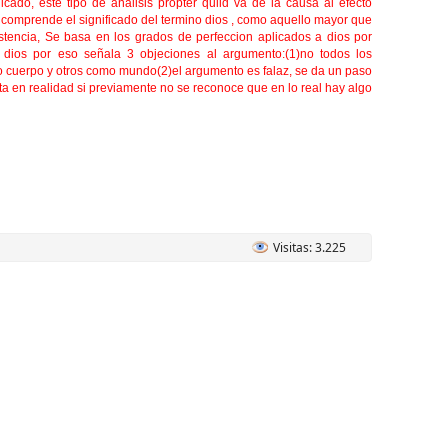
icado, este tipo de analisis propter quiid va de la causa al efecto
 comprende el significado del termino dios , como aquello mayor que
tencia, Se basa en los grados de perfeccion aplicados a dios por
 dios por eso señala 3 objeciones al argumento:(1)no todos los
o cuerpo y otros como mundo(2)el argumento es falaz, se da un paso
ta en realidad si previamente no se reconoce que en lo real hay algo
Visitas: 3.225