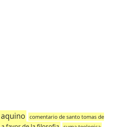
 aquino
comentario de santo tomas de
 favor de la filosofia
suma teologica