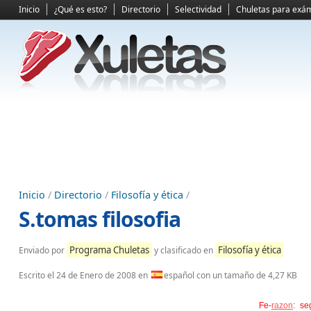
Inicio
¿Qué es esto?
Directorio
Selectividad
Chuletas para exá
Inicio
/
Directorio
/
Filosofía y ética
/
S.tomas filosofia
Programa Chuletas
Filosofía y ética
Enviado por
y clasificado en
Escrito el
24 de Enero de 2008
en
español con un tamaño de 4,27 KB
Fe-
razon
: se