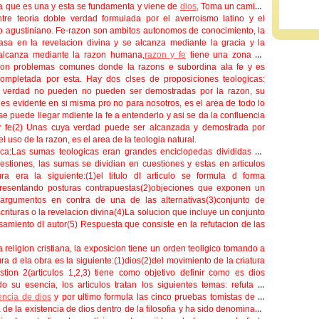
ya que es una y esta se fundamenta y viene de
dios
, Toma un camino
ntre teoria doble verdad formulada por el averroismo latino y el
o agustiniano. Fe-razon son ambitos autonomos de conocimiento, la
asa en la revelacion divina y se alcanza mediante la gracia y la
alcanza mediante la razon humana,
razon y fe
tiene una zona de
con problemas comunes donde la razons e subordina ala fe y es
ompletada por esta. Hay dos clses de proposiciones teologicas:
 verdad no pueden no pueden ser demostradas por la razon, su
es evidente en si misma pro no para nosotros, es el area de todo lo
 se puede llegar mdiente la fe a entenderlo y asi se da la confluencia
y fe(2) Unas cuya verdad puede ser alcanzada y demostrada por
l uso de la razon, es el area de la teologia natural.
ca:
Las sumas teologicas eran grandes enciclopedas divididas en
uestiones, las sumas se dividian en cuestiones y estas en articulos
ura era la siguiente:(1)el titulo dl articulo se formula d forma
 presentando posturas contrapuestas(2)objeciones que exponen un
argumentos en contra de una de las alternativas(3)conjunto de
crituras o la revelacion divina(4)La solucion que incluye un conjunto
amiento dl autor(5) Respuesta que consiste en la refutacion de las
 religion cristiana, la exposicion tiene un orden teoligico tomando a
ra d ela obra es la siguiente:(1)dios(2)del movimiento de la criatura
tion 2(articulos 1,2,3) tiene como objetivo definir como es dios
 su esencia, los articulos tratan los siguientes temas: refuta el
encia de dios
y por ultimo formula las cinco pruebas tomistas de la
 de la existencia de dios dentro de la filosofia y ha sido denominada