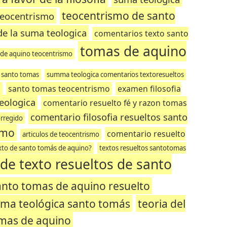
teocentrismo de santo
teocentrismo
e la suma teologica
comentarios texto santo
tomas de aquino
s de aquino teocentrismo
 santo tomas
summa teologica comentarios textoresueltos
o
santo tomas teocentrismo
examen filosofia
eologica
comentario resuelto fé y razon tomas
comentario filosofia resueltos santo
orregido
smo
comentario resuelto
articulos de teocentrismo
xto de santo tomás de aquino?
textos resueltos santotomas
de texto resueltos de santo
anto tomas de aquino resuelto
a teológica santo tomás
teoria del
mas de aquino