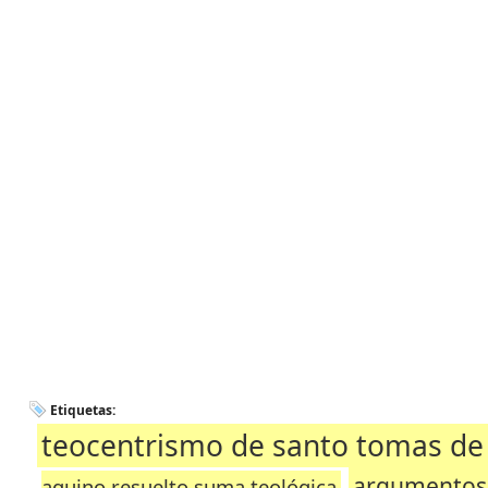
Etiquetas:
teocentrismo de santo tomas de
argumentos a
aquino resuelto suma teológica