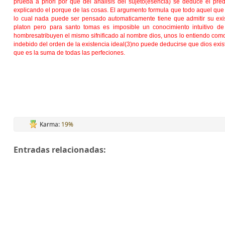
prueba a priori por que del analisis del sujeto(esencia) se deduce el pred
explicando el porque de las cosas. El argumento formula que todo aquel que
lo cual nada puede ser pensado automaticamente tiene que admitir su exis
platon pero para santo tomas es imposible un conocimiento intuitivo de
hombresatribuyen el mismo sifnificado al nombre dios, unos lo entiendo com
indebido del orden de la existencia ideal(3)no puede deducirse que dios exis
que es la suma de todas las perfeciones.
Karma:
19%
Entradas relacionadas: