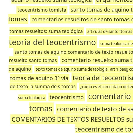
santo tomas de aquino 
teocentrismo tomista
tomas
comentarios resueltos de santo tomas d
tomas resueltos: suma teológica
articulas de santo ttoma
teoria del teocentrismo
suma teologica de
santo tomas de aquino comentario de texto resuelt
comentario resuelto suma t
resuelto santo tomas
de aquino
texto tomas de aquino suma de teologia i art 1 paeg c
teoria del teocentri
tomas de aquino 3º via
de texto la sunma de s tomas
¿cómo es el comentario de te
comentario 
teocentrismo
suma teologica
tomas
comentario de texto de s
COMENTARIOS DE TEXTOS RESUELTOS sum
teocentrismo de to