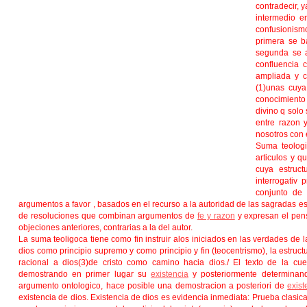
contradecir, 
intermedio e
confusionism
primera se b
segunda se 
confluencia 
ampliada y c
(1)unas cuya
conocimiento 
divino q solo
entre razon 
nosotros con e
Suma teologi
articulos y q
cuya estruct
interrogativ
conjunto de 
argumentos a favor , basados en el recurso a la autoridad de las sagradas es
de resoluciones que combinan argumentos de
fe y razon
y expresan el pens
objeciones anteriores, contrarias a la del autor.
La suma teoligoca tiene como fin instruir alos iniciados en las verdades de la
dios como principio supremo y como principio y fin (teocentrismo), la estructu
racional a dios(3)de cristo como camino hacia dios./ El texto de la cues
demostrando en primer lugar su
existencia
y posteriormente determinando
argumento ontologico, hace posible una demostracion a posteriori de
exist
existencia de dios.
Existencia de dios es evidencia inmediata
: Prueba clasica