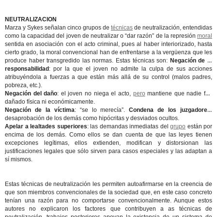
NEUTRALIZACION
Marza y Sykes señalan cinco grupos de
técnicas
de neutralización, entendidas
como la capacidad del joven de neutralizar o “dar razón” de la represión
moral
sentida en asociación con el acto criminal, pues al haber interiorizado, hasta
cierto grado, la moral convencional han de enfrentarse a la vergüenza que les
produce haber transgredido las normas. Estas técnicas son:
Negación de la
responsabilidad
: por la que el joven no admite la culpa de sus acciones
atribuyéndola a fuerzas a que están más allá de su control (malos padres,
pobreza, etc.).
Negación del daño
: el joven no niega el acto,
pero
mantiene que nadie fue
dañado física ni económicamente.
Negación de la víctima
: “se lo merecía”.
Condena de los juzgadores
:
desaprobación de los demás como hipócritas y desviados ocultos.
Apelar a lealtades superiores
: las demandas inmediatas del
grupo
están por
encima de los demás. Como ellos se dan cuenta de que las leyes tienen
excepciones legítimas, ellos extienden, modifican y distorsionan las
justificaciones legales que sólo sirven para casos especiales y las adaptan a
sí mismos.
Estas técnicas de neutralización les permiten autoafirmarse en la creencia de
que son miembros convencionales de la sociedad que, en este caso concreto
tenían una razón para no comportarse convencionalmente. Aunque estos
autores no explicaron los factores que contribuyen a as técnicas de