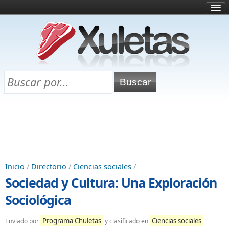
Inicio
¿Qué es esto?
Directorio
Selectividad
Chuletas para exámenes
Programa Chuletas
Inicio
/
Directorio
/
Ciencias sociales
/
Sociedad y Cultura: Una Exploración
Sociológica
Programa Chuletas
Ciencias sociales
Enviado por
y clasificado en