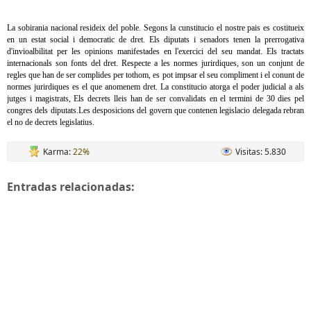
La sobirania nacional resideix del poble. Segons la cunstitucio el nostre pais es costitueix
en un estat social i democratic de dret. Els diputats i senadors tenen la prerrogativa
d'invioalbilitat per les opinions manifestades en l'exercici del seu mandat. Els tractats
internacionals son fonts del dret. Respecte a les normes jurirdiques, son un conjunt de
regles que han de ser complides per tothom, es pot impsar el seu compliment i el conunt de
normes jurirdiques es el que anomenem dret. La constitucio atorga el poder judicial a als
jutges i magistrats, Els decrets lleis han de ser convalidats en el termini de 30 dies pel
congres dels diputats.Les desposicions del govern que contenen legislacio delegada rebran
el no de decrets legislatius.
Karma:
22%
Visitas: 5.830
Entradas relacionadas: