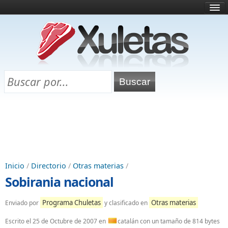
Inicio
¿Qué es esto?
Directorio
Selectividad
Chuletas para exámenes
Programa Chuletas
Inicio
/
Directorio
/
Otras materias
/
Sobirania nacional
Programa Chuletas
Otras materias
Enviado por
y clasificado en
Escrito el
25 de Octubre de 2007
en
catalán con un tamaño de 814 bytes