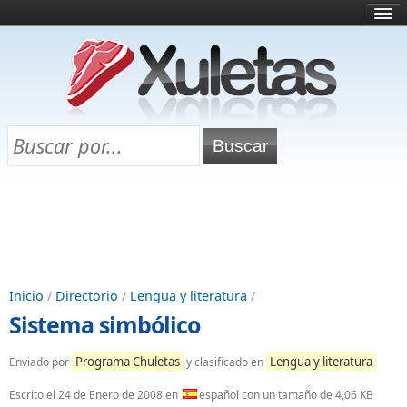
Inicio
¿Qué es esto?
Directorio
Selectividad
Chuletas para exámenes
Programa Chuletas
Inicio
/
Directorio
/
Lengua y literatura
/
Sistema simbólico
Programa Chuletas
Lengua y literatura
Enviado por
y clasificado en
Escrito el
24 de Enero de 2008
en
español con un tamaño de 4,06 KB