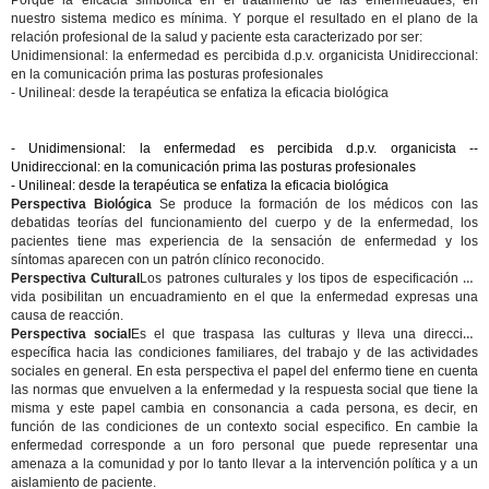
Porque la eficacia simbólica en el tratamiento de las enfermedades, en
nuestro sistema medico es mínima. Y porque el resultado en el plano de la
relación profesional de la salud y paciente esta caracterizado por ser:
Unidimensional: la enfermedad es percibida d.p.v. organicista Unidireccional:
en la comunicación prima las posturas profesionales
- Unilineal: desde la terapéutica se enfatiza la eficacia biológica
- Unidimensional: la enfermedad es percibida d.p.v. organicista --
Unidireccional: en la comunicación prima las posturas profesionales
- Unilineal: desde la terapéutica se enfatiza la eficacia biológica
Perspectiva Biológica
Se produce la formación de los médicos con las
debatidas teorías del funcionamiento del cuerpo y de la enfermedad, los
pacientes tiene mas experiencia de la sensación de enfermedad y los
síntomas aparecen con un patrón clínico reconocido.
Perspectiva Cultural
Los patrones culturales y los tipos de especificación de
vida posibilitan un encuadramiento en el que la enfermedad expresas una
causa de reacción.
Perspectiva social
Es el que traspasa las culturas y lleva una dirección
específica hacia las condiciones familiares, del trabajo y de las actividades
sociales en general. En esta perspectiva el papel del enfermo tiene en cuenta
las normas que envuelven a la enfermedad y la respuesta social que tiene la
misma y este papel cambia en consonancia a cada persona, es decir, en
función de las condiciones de un contexto social especifico. En cambie la
enfermedad corresponde a un foro personal que puede representar una
amenaza a la comunidad y por lo tanto llevar a la intervención política y a un
aislamiento de paciente.