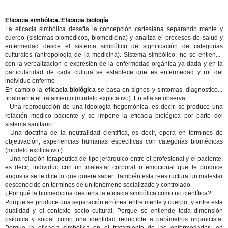
Eficacia simbólica. Eficacia biología
La eficacia simbólica desafía la concepción cartesiana separando mente y
cuerpo (sistemas biomédicos, biomedicina) y analiza el procesos de salud y
enfermedad desde el
sistema simbólico
de significación de categorías
culturales (antropología de la medicina).
Sistema simbólico:
no se entiende
con la verbalizacion o expresión de la enfermedad orgánica ya dada y en la
particularidad de cada cultura se establece que es enfermedad y rol del
individuo enfermo
En cambio la
eficacia biológica
se basa en signos y síntomas, diagnostico y
finalmente el tratamiento (modelo explicativo). En ella se observa
- Una reproducción de una ideología hegemónica, es decir, se produce una
relación medico paciente y se impone la eficacia biológica por parte del
sistema sanitario.
- Una doctrina de la neutralidad científica, es decir, opera en términos de
objetivación, experiencias humanas especificas con categorías biomédicas
(modelo explicativo )
- Una relación terapéutica de tipo jerárquico entre el profesional y el paciente,
es decir, individuo con un malestar corporal o emocional que le produce
angustia se le dice lo que quiere saber. También esta reestructura un malestar
desconocido en términos de un fenómeno socializado y controlado.
¿Por qué la biomedicina destierra la eficacia simbólica como no científica?
Porque se produce una separación errónea entre mente y cuerpo, y entre esta
dualidad y el contexto socio cultural. Porque se entiende toda dimensión
psíquica y social como una identidad reductible a parámetros organicista.