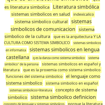
Literatura simbólica
es literatura simbolica
sistemas simbolicos en salud
indexicalico
sistemas
sistema simbolico cultural
simbolicos de comunicacion
sistema
simbolico de la cultura
que es la arquitectura Y LA
CULTURA COMO SISTEMA SIMBOLICO
sistemas simbolicos
sistemas simbolicos en lengua
en informatica
castellana
q es la danza como sistema simbolico
sistema
sistemas simbolicos en español y
simbólico" de la persona
literatura
que es la proxemia como sistema simbolico
el lenguaje como
funciones del sistema simbolico
sistema simbolico
sistema simbolico en español
concepto de sistema
sistemas simbolicos+literatura
sistema simbolico definicion
simbolico
porque la literatura
concepto de lenguaje y sistemas simbolicos