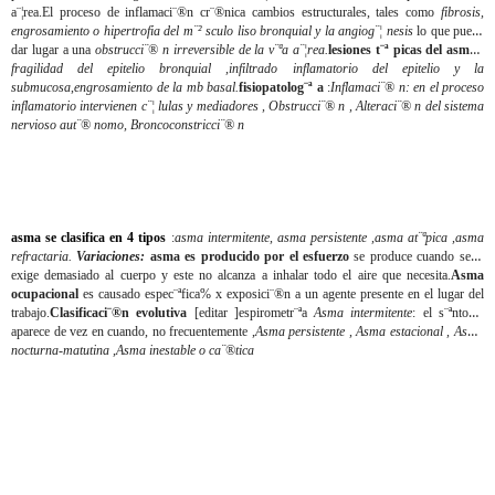
a¨¦rea.El proceso de inflamaci¨®n cr¨®nica cambios estructurales, tales como
fibrosis,
engrosamiento o hipertrofia del m¨² sculo liso bronquial y la angiog¨¦ nesis
lo que puede
dar lugar a una
obstrucci¨® n irreversible de la v¨ªa a¨¦rea.
lesiones t¨ª picas del asma
:
fragilidad del epitelio bronquial ,infiltrado inflamatorio del epitelio y la
submucosa
,
engrosamiento de la mb basal.
fisiopatolog¨ª a
:
Inflamaci¨® n: en el proceso
inflamatorio intervienen c¨¦ lulas y mediadores , Obstrucci¨® n , Alteraci¨® n del sistema
nervioso aut¨® nomo, Broncoconstricci¨® n
asma se clasifica en 4 tipos
:
asma intermitente, asma persistente ,asma at¨ªpica ,asma
refractaria.
Variaciones:
asma es producido por el esfuerzo
se produce cuando se le
exige demasiado al cuerpo y este no alcanza a inhalar todo el aire que necesita.
Asma
ocupacional
es causado espec¨ªfica% x exposici¨®n a un agente presente en el lugar del
trabajo.
Clasificaci¨®n evolutiva
[editar
]espirometr¨ªa
Asma intermitente
: el s¨ªntoma
aparece de vez en cuando, no frecuentemente ,
Asma persistente , Asma estacional , Asma
nocturna-matutina ,Asma inestable o ca¨®tica