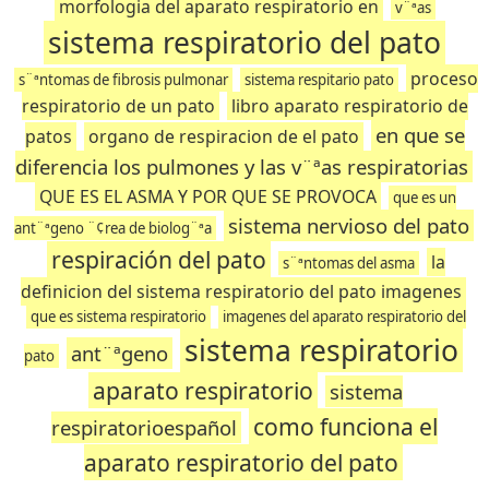
morfologia del aparato respiratorio en
v¨ªas
sistema respiratorio del pato
proceso
s¨ªntomas de fibrosis pulmonar
sistema respitario pato
respiratorio de un pato
libro aparato respiratorio de
en que se
patos
organo de respiracion de el pato
diferencia los pulmones y las v¨ªas respiratorias
QUE ES EL ASMA Y POR QUE SE PROVOCA
que es un
sistema nervioso del pato
ant¨ªgeno ¨¢rea de biolog¨ªa
respiración del pato
la
s¨ªntomas del asma
definicion del sistema respiratorio del pato imagenes
que es sistema respiratorio
imagenes del aparato respiratorio del
sistema respiratorio
ant¨ªgeno
pato
aparato respiratorio
sistema
como funciona el
respiratorioespañol
aparato respiratorio del pato