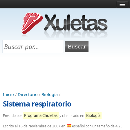
Inicio
¿Qué es esto?
Directorio
Selectividad
Chuletas para exámenes
Programa Chuletas
Inicio
/
Directorio
/
Biología
/
Sistema respiratorio
Programa Chuletas
Biología
Enviado por
y clasificado en
Escrito el
16 de Noviembre de 2007
en
español con un tamaño de 4,25