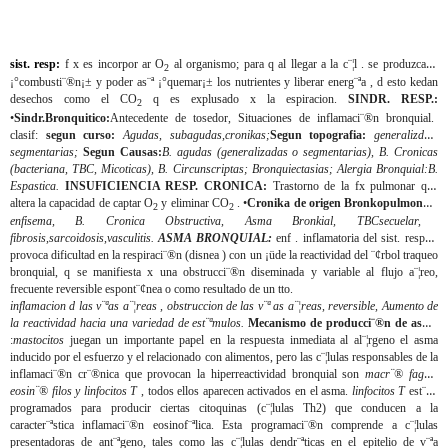
sist. resp:
f x es incorpor ar O
al organismo; para q al llegar a la c¨¦l . se produzca la
2
¡°combusti¨®n¡± y poder as¨ª ¡°quemar¡± los nutrientes y liberar energ¨ªa , d esto kedan
desechos como el CO
q es explusado x la espiracion.
SINDR. RESP.:
2
•
Sindr.Bronquitico:
Antecedente de tosedor, Situaciones de inflamaci¨®n bronquial.
clasif:
segun curso:
Agudas, subagudas,cronikas;
Segun topografia:
generalizdas,
segmentarias;
Segun Causas:
B. agudas (generalizadas o segmentarias), B. Cronicas
(bacteriana, TBC, Micoticas), B. Circunscriptas; Bronquiectasias; Alergia Bronquial:B.
Espastica.
INSUFICIENCIA RESP. CRONICA:
Trastorno de la fx pulmonar que
altera la capacidad de captar O
y eliminar CO
. •
Cronika de origen Bronkopulmonar:
2
2
enfisema, B. Cronica Obstructiva, Asma Bronkial, TBCsecuelar,
fibrosis,sarcoidosis,vasculitis.
ASMA BRONQUIAL:
enf . inflamatoria del sist. resp .q
provoca dificultad en la respiraci¨®n (disnea ) con un ¡üde la reactividad del ¨¢rbol traqueo
bronquial, q se manifiesta x una obstrucci¨®n diseminada y variable al flujo a¨¦reo,
frecuente reversible espont¨¢nea o como resultado de un tto.
inflamacion d las v¨ªas a¨¦reas , obstruccion de las v¨ª as a¨¦reas, reversible, Aumento de
la reactividad hacia una variedad de est¨ªmulos.
Mecanismo de producci¨®n de asma
:
mastocitos
juegan un importante papel en la respuesta inmediata al al¨¦rgeno el asma
inducido por el esfuerzo y el relacionado con alimentos, pero las c¨¦lulas responsables de la
inflamaci¨®n cr¨®nica que provocan la hiperreactividad bronquial son
macr¨® fagos,
eosin¨® filos y linfocitos T
, todos ellos aparecen activados en el asma.
linfocitos T
est¨¢n
programados para producir ciertas citoquinas (c¨¦lulas Th2) que conducen a la
caracter¨ªstica inflamaci¨®n eosinof¨ªlica. Esta programaci¨®n comprende a c¨¦lulas
presentadoras de ant¨ªgeno, tales como las c¨¦lulas dendr¨ªticas en el epitelio de v¨ªa