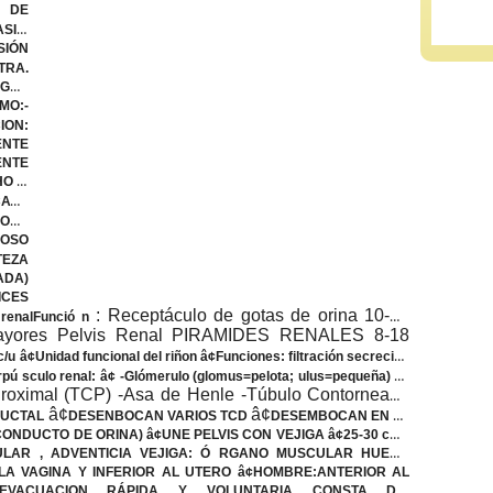
DE
IS,
IÓN
ETRA.
NGRE
MO:-
ION
:
ENTE
ENTE
O 5-
VO
ROSA
POSO
TEZA
ADA)
ICES
: Receptáculo de gotas de orina 10-30
 renal
Funció n
 Mayores Pelvis Renal PIRAMIDES RENALES 8-18
 c/u â¢Unidad funcional del riñon â¢Funciones: filtración secreción
pú sculo renal
: â¢ -Glómerulo (glomus=pelota; ulus=pequeña) â¢
roximal (TCP) -Asa de Henle -Túbulo Contorneado
â¢
â¢
 DUCTAL
DESENBOCAN VARIOS TCD
DESEMBOCAN EN EL
 CONDUCTO DE ORINA) â¢UNE PELVIS CON VEJIGA â¢25-30 cm -
ULAR , ADVENTICIA
VEJIGA
: Ó RGANO MUSCULAR HUECO
LA VAGINA Y INFERIOR AL UTERO â¢HOMBRE:ANTERIOR AL
¢EVACUACION RÁPIDA Y VOLUNTARIA
CONSTA DE
: