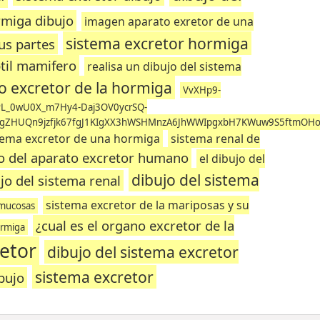
rmiga dibujo
imagen aparato exretor de una
sistema excretor hormiga
us partes
ptil mamifero
realisa un dibujo del sistema
o excretor de la hormiga
VvXHp9-
L_0wU0X_m7Hy4-Daj3OV0ycrSQ-
KgZHUQn9jzfjk67fgJ1KIgXX3hWSHMnzA6JhWWIpgxbH7KWuw9S5ftmOH
tema excretor de una hormiga
sistema renal de
o del aparato excretor humano
el dibujo del
dibujo del sistema
jo del sistema renal
sistema excretor de la mariposas y su
s mucosas
¿cual es el organo excretor de la
ormiga
retor
dibujo del sistema excretor
sistema excretor
bujo