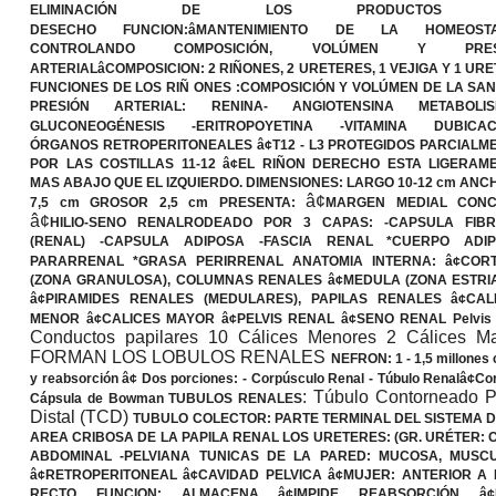
ELIMINACIÓN DE LOS PRODUCTOS 
DESECHO
FUNCION
:âMANTENIMIENTO DE LA HOMEOSTAS
CONTROLANDO COMPOSICIÓN, VOLÚMEN Y PRES
ARTERIALâ
COMPOSICION
: 2 RIÑONES, 2 URETERES, 1 VEJIGA Y 1 UR
FUNCIONES DE LOS RIÑ ONES
:COMPOSICIÓN Y VOLÚMEN DE LA SA
PRESIÓN ARTERIAL: RENINA- ANGIOTENSINA METABOLIS
GLUCONEOGÉNESIS -ERITROPOYETINA -VITAMINA D
UBICAC
ÓRGANOS RETROPERITONEALES â¢T12 - L3 PROTEGIDOS PARCIALM
POR LAS COSTILLAS 11-12 â¢EL RIÑON DERECHO ESTA LIGERAM
MAS ABAJO QUE EL IZQUIERDO.
DIMENSIONES:
LARGO 10-12 cm ANCH
â¢
7,5 cm GROSOR 2,5 cm
PRESENTA
:
MARGEN MEDIAL CONCA
â¢
HILIO-SENO RENAL
RODEADO POR 3 CAPAS
: -CAPSULA FIB
(RENAL) -CAPSULA ADIPOSA -FASCIA RENAL *CUERPO ADI
PARARRENAL *GRASA PERIRRENAL
ANATOMIA INTERNA
: â¢COR
(ZONA GRANULOSA), COLUMNAS RENALES â¢MEDULA (ZONA ESTRI
â¢PIRAMIDES RENALES (MEDULARES), PAPILAS RENALES â¢CAL
MENOR â¢CALICES MAYOR â¢PELVIS RENAL â¢SENO RENAL
Pelvis
Conductos papilares 10 Cálices Menores 2 Cálices
FORMAN LOS LOBULOS RENALES
NEFRON:
1 - 1,5 millones
y reabsorción â¢ Dos porciones: - Corpúsculo Renal - Túbulo Renal
â¢
Cor
: Túbulo Contorneado P
Cápsula de Bowman
TUBULOS RENALES
Distal (TCD)
TUBULO COLECTOR
: PARTE TERMINAL DEL SISTEMA
AREA CRIBOSA DE LA PAPILA RENAL
LOS URETERES
: (GR. URÉTER:
ABDOMINAL -PELVIANA
TUNICAS DE LA PARED
: MUCOSA, MUSC
â¢RETROPERITONEAL â¢CAVIDAD PELVICA â¢MUJER: ANTERIOR A 
RECTO
FUNCION
:
ALMACENA
â¢IMPIDE REABSORCIÓN â