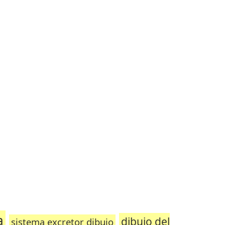
a
dibujo del
sistema excretor dibujo