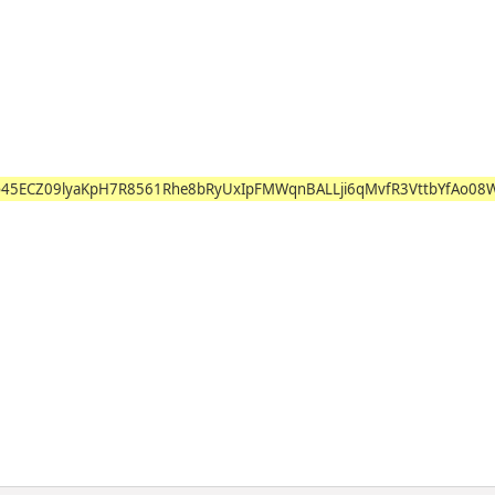
o45ECZ09lyaKpH7R8561Rhe8bRyUxIpFMWqnBALLji6qMvfR3VttbYfAo