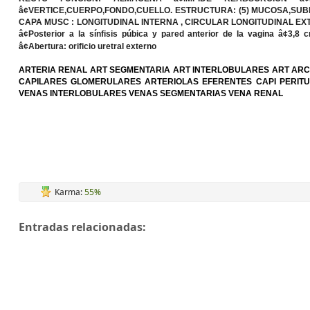
â¢VERTICE,CUERPO,FONDO,CUELLO.
ESTRUCTURA
: (5) MUCOSA,SU
CAPA MUSC :
LONGITUDINAL INTERNA , CIRCULAR LONGITUDINAL E
â¢Posterior a la sínfisis púbica y pared anterior de la vagina â¢3,8
â¢Abertura: orificio uretral externo
ARTERIA RENAL ART SEGMENTARIA ART INTERLOBULARES ART ARC
CAPILARES GLOMERULARES ARTERIOLAS EFERENTES CAPI PERIT
VENAS INTERLOBULARES VENAS SEGMENTARIAS VENA RENAL
Karma:
55%
Entradas relacionadas: