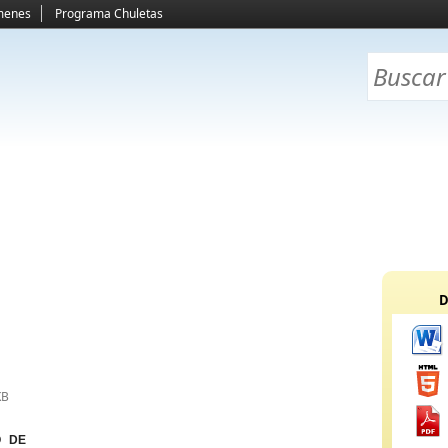
menes
Programa Chuletas
D
KB
O DE