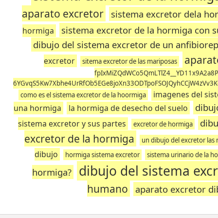
aparato excretor
sistema excretor dela ho
sistema excretor de la hormiga con s
hormiga
dibujo del sistema excretor de un anfibiore
aparat
excretor
sitema excretor de las mariposas
fpIxMiZQdWCo5QmLTlZ4__YD11x9A2a8P
6YGvqS5Kw7Xbhe4UrRfOb5EGe8joXn33ODTpoFSOJQyhCCjW4zVv3
imagenes del sis
como es el sistema excretor de la hoormiga
dibuj
una hormiga
la hormiga de desecho del suelo
dibu
sistema excretor y sus partes
excretor de hormiga
excretor de la hormiga
un dibujo del excretor la
dibujo
hormiga sistema excretor
sistema urinario de la h
dibujo del sistema exc
hormiga?
humano
aparato excretor di