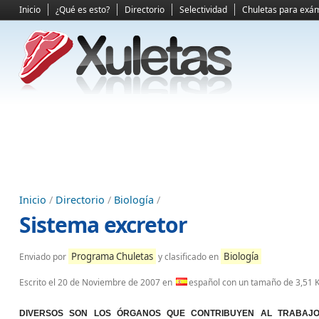
Inicio
¿Qué es esto?
Directorio
Selectividad
Chuletas para exá
Inicio
/
Directorio
/
Biología
/
Sistema excretor
Programa Chuletas
Biología
Enviado por
y clasificado en
Escrito el
20 de Noviembre de 2007
en
español con un tamaño de 3,51 
DIVERSOS SON LOS ÓRGANOS QUE CONTRIBUYEN AL TRABAJ