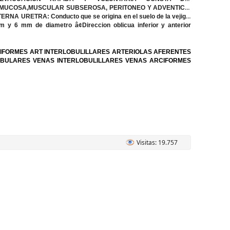
BMUCOSA,MUSCULAR SUBSEROSA, PERITONEO Y ADVENTICIA
XTERNA
URETRA
: Conducto que se origina en el suelo de la vejiga.
 cm y 6 mm de diametro â¢Direccion oblicua inferior y anterior
IFORMES ART INTERLOBULILLARES ARTERIOLAS AFERENTES
UBULARES VENAS INTERLOBULILLARES VENAS ARCIFORMES
Visitas: 19.757