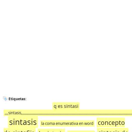
Etiquetas:
q es sintasi
,,,sintasis,,,,,,,,,,,,,,,,,,,,,,,,,,,,,,,,,,,,,,,,,,,,,,,,,,,,,,,,,,,,,,,,,,,,,,,,,,,,,,,,,,,,,,,,,,,,,,
sintasis
concepto
la coma enumerativa en word