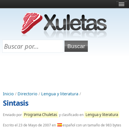
Inicio
¿Qué es esto?
Directorio
Selectividad
Chuletas para exámenes
Programa Chuletas
Inicio
/
Directorio
/
Lengua y literatura
/
Sintasis
Programa Chuletas
Lengua y literatura
Enviado por
y clasificado en
Escrito el
23 de Mayo de 2007
en
español con un tamaño de 983 bytes