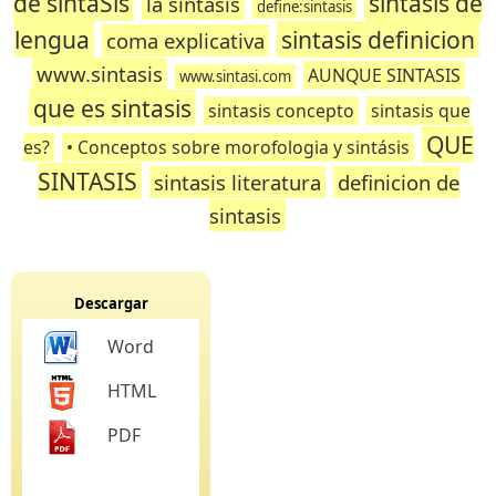
de sintaSis
sintasis de
la sintasis
define:sintasis
lengua
sintasis definicion
coma explicativa
www.sintasis
AUNQUE SINTASIS
www.sintasi.com
que es sintasis
sintasis concepto
sintasis que
QUE
es?
• Conceptos sobre morofologia y sintásis
SINTASIS
sintasis literatura
definicion de
sintasis
Descargar
Word
HTML
PDF