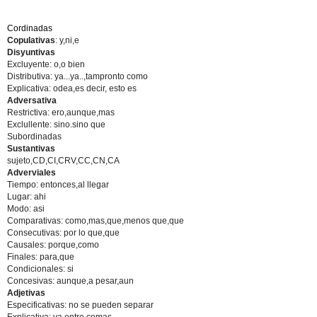
Cordinadas
Copulativas
: y,ni,e
Disyuntivas
Excluyente: o,o bien
Distributiva: ya...ya..,tampronto como
Explicativa: odea,es decir, esto es
Adversativa
Restrictiva: ero,aunque,mas
Exclullente: sino.sino que
Subordinadas
Sustantivas
sujeto,CD,CI,CRV,CC,CN,CA
Adverviales
Tiempo: entonces,al llegar
Lugar: ahi
Modo: asi
Comparativas: como,mas,que,menos que,que
Consecutivas: por lo que,que
Causales: porque,como
Finales: para,que
Condicionales: si
Concesivas: aunque,a pesar,aun
Adjetivas
Especificativas: no se pueden separar