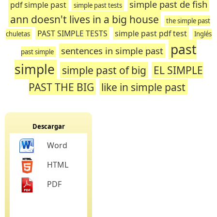
simple past de fish
pdf simple past
simple past tests
ann doesn't lives in a big house
the simple past
PAST SIMPLE TESTS
simple past pdf test
chuletas
Inglés
past
sentences in simple past
past simple
simple
simple past of big
EL SIMPLE
PAST THE BIG
like in simple past
Descargar
Word
HTML
PDF