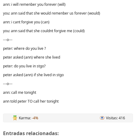
ann: i will remenber you forever (will)
you: ann said that she would remenber us forever (would)
ann: i cant forgive you (can)
you: ann said that she couldnt forgive me (could)
---o---
peter: where do you live ?
peter asked (ann) where she lived
peter: do you live in stgo?
peter asked (ann) if she lived in stgo
---o---
ann: call me tonight
ann told peter TO call her tonight
Karma:
-4%
Visitas: 416
Entradas relacionadas: