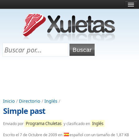
Inicio
¿Qué es esto?
Directorio
Selectividad
Chuletas para exámenes
Programa Chuletas
Inicio
/
Directorio
/
Inglés
/
Simple past
Programa Chuletas
Inglés
Enviado por
y clasificado en
Escrito el
7 de Octubre de 2009
en
español con un tamaño de 1,87 KB