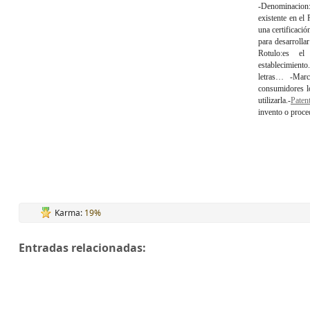
-Denominacion:
existente en el
una certificaci
para desarrolla
Rotulo:es e
establecimiento.
letras… -Marc
consumidores lo
utilizarla.-
Paten
invento o proce
Karma:
19%
Entradas relacionadas: