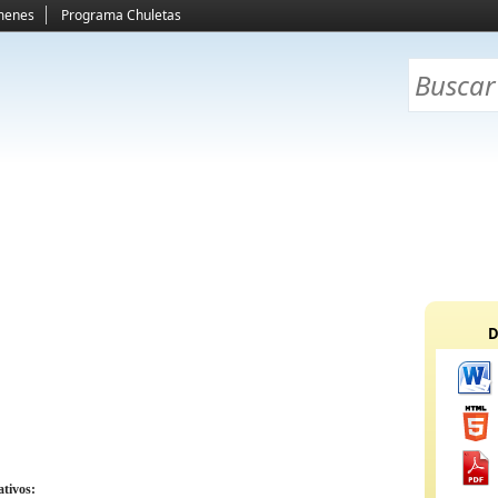
menes
Programa Chuletas
D
ativos: