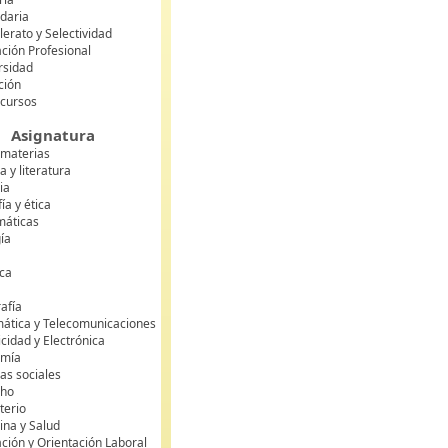
daria
lerato y Selectividad
ción Profesional
rsidad
ción
 cursos
Asignatura
 materias
 y literatura
ia
fía y ética
áticas
gía
ca
s
afía
mática y Telecomunicaciones
icidad y Electrónica
omía
as sociales
cho
terio
ina y Salud
ción y Orientación Laboral