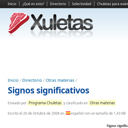
Inicio
¿Qué es esto?
Directorio
Selectividad
Chuletas para exá
Inicio
/
Directorio
/
Otras materias
/
Signos significativos
Programa Chuletas
Otras materias
Enviado por
y clasificado en
Escrito el
20 de Octubre de 2008
en
español con un tamaño de 1,43 KB
Signos signific