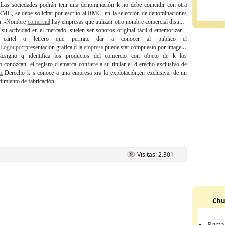
Las sociedades podrán tenr una denominación k no debe coincidir con otra
 RMC, se debe solicitar por escrito al RMC, en la selección de denominaciones
ón. -Nombre
comercial
:hay empresas que utilizan otro nombre comercial distinto
r su actividad en el mercado, suelen ser sonoros original fácil d ememorizar. -
l cartel o letrero que permite dar a conocer al publico el
Logotipo
:rpresentacion grafica d la
empresa
,puede star compuesto por imagens
a:signo q identifica los productos del comercio con objeto de k los
 conozcan, el regisro d emarca confiere a su titular el d erecho exclusivo de
te
:Derecho k s conoce a una empresa xra la explotación,en exclusiva, de un
dimiento de fabricación.
Visitas: 2.301
Chu
Prima