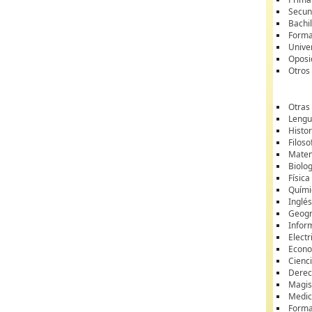
Secun
Bachil
Forma
Unive
Oposi
Otros
Otras
Lengua
Histor
Filoso
Matem
Biolo
Física
Quími
Inglé
Geogr
Infor
Electr
Econ
Cienci
Dere
Magis
Medic
Forma