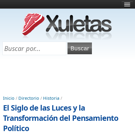
Inicio
¿Qué es esto?
Directorio
Selectividad
Chuletas para exámenes
Programa Chuletas
Inicio
/
Directorio
/
Historia
/
El Siglo de las Luces y la
Transformación del Pensamiento
Político